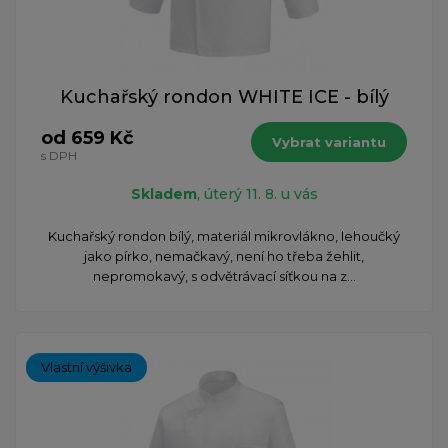
Kuchařský rondon WHITE ICE - bílý
od 659 Kč
Vybrat variantu
s DPH
Skladem
, úterý 11. 8. u vás
Kuchařský rondon bílý, materiál mikrovlákno, lehoučký
jako pírko, nemačkavý, není ho třeba žehlit,
nepromokavý, s odvětrávací síťkou na z...
Vlastní výšivka