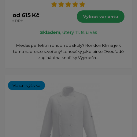
od 615 Kč
Vybrat variantu
s DPH
Skladem
, úterý 11. 8. u vás
Hledáš perfektní rondon do školy? Rondon Klima je k
tomu naprosto stvořený! Lehoučký jako pírko Dvouřadé
zapínání na knoflíky Výjimečn...
Vlastní výšivka