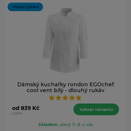
Vlastní výšivka
Dámský kuchařky rondon EGOchef
cool vent bílý - dlouhý rukáv
od 839 Kč
Vybrat variantu
s DPH
Skladem
, úterý 11. 8. u vás