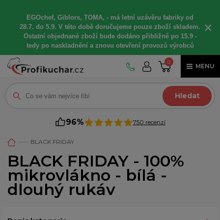
EGOchef, Giblors, TOMA, -
má letní
uzávěru fabriky od
×
28.7. do 5.9. V této době
doručujeme
pouze zboží skladem.
Ostatní
objednané
zboží bude dodáno
přibližně
po 15.9 -
t
edy po naskladnění a znovu otevření provozů výrobců
0
MENU
Hledat
96%
750 recenzí
BLACK FRIDAY
BLACK FRIDAY - 100%
mikrovlákno - bílá -
dlouhý rukáv