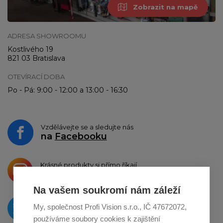
Zobrazit na mapě
ADRESA SHOWROOMU
Kostlivého 19
821 03 Bratislava
OTEVÍRACÍ DOBA
Po - Pá: 9:00 - 12:00 a 13:00 - 16:30
Vzdělávejte se a sledujte nás
na
Facebooku
Krásné produkty si přímo říkají
o sdílení na
Instagramu
Na vašem soukromí nám záleží
O novinkách píšeme
My, společnost Profi Vision s.r.o., IČ 47672072,
na
Twitteru
používáme soubory cookies k zajištění