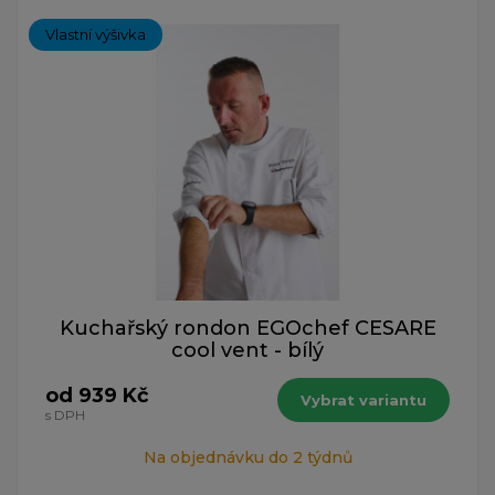
Vlastní výšivka
Kuchařský rondon EGOchef CESARE
cool vent - bílý
od 939 Kč
Vybrat variantu
s DPH
Na objednávku do 2 týdnů