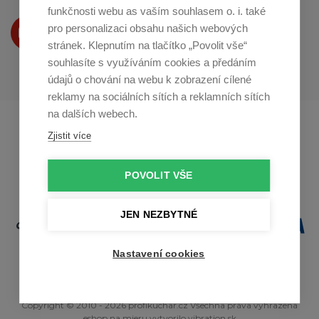
funkčnosti webu as vaším souhlasem o. i. také
Produkty Vám představujeme
pro personalizaci obsahu našich webových
na
Youtube
stránek. Klepnutím na tlačítko „Povolit vše“
souhlasíte s využíváním cookies a předáním
údajů o chování na webu k zobrazení cílené
reklamy na sociálních sítích a reklamních sítích
na dalších webech.
Profikuchar.sk
Profikoch.at
Zjistit více
Profiszakacs.hu
POVOLIT VŠE
JEN NEZBYTNÉ
Nastavení cookies
Copyright © 2010 - 2026 profikuchar.cz Všechna práva vyhrazena
eshop na mieru
vytvorilo
vibration.sk