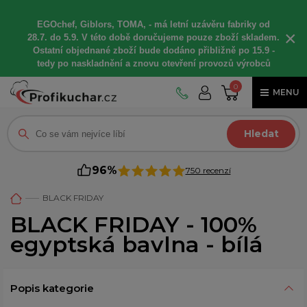
EGOchef, Giblors, TOMA, -
má letní
uzávěru fabriky od
×
28.7. do 5.9. V této době
doručujeme
pouze zboží skladem.
Ostatní
objednané
zboží bude dodáno
přibližně
po 15.9 -
t
edy po naskladnění a znovu otevření provozů výrobců
0
MENU
Hledat
96%
750 recenzí
BLACK FRIDAY
BLACK FRIDAY - 100%
egyptská bavlna - bílá
Popis kategorie