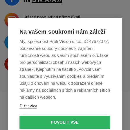
na
Facebooku
Krásné produkty si přímo říkají
o sdílení na
Instagramu
Na vašem soukromí nám záleží
O novinkách píšeme
My, společnost Profi Vision s.r.o., IČ 47672072,
na
Twitteru
používáme soubory cookies k zajištění
funkčnosti webu as vaším souhlasem o. i. také
Produkty Vám představujeme
pro personalizaci obsahu našich webových
na
Youtube
stránek. Klepnutím na tlačítko „Povolit vše“
souhlasíte s využíváním cookies a předáním
údajů o chování na webu k zobrazení cílené
reklamy na sociálních sítích a reklamních sítích
na dalších webech.
Profikuchar.sk
Profikoch.at
Zjistit více
Profiszakacs.hu
POVOLIT VŠE