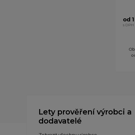
od 1
s DPH
Obu
o
Lety prověření výrobci a
dodavatelé
Zobrazit všechny výrobce