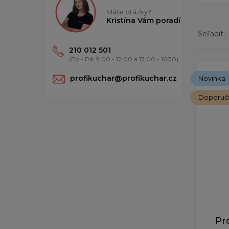
Máte otázky?
Kristína Vám poradí
Seřadit:
210 012 501
(Po - Pá: 9:00 - 12:00 a 13:00 - 16:30)
Zobrazený
profikuchar@profikuchar.cz
Novinka
Doporuč
Pr