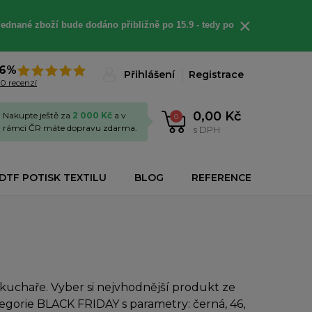
×
jednané
zboží bude dodáno
přibližně
po 15.9 - t
edy po
6%
Přihlášení
Registrace
0 recenzí
0,00 Kč
Nakupte ještě za
2 000 Kč
a v
0
rámci ČR máte dopravu zdarma.
s DPH
DTF POTISK TEXTILU
BLOG
REFERENCE
uchaře. Vyber si nejvhodnější produkt ze
tegorie BLACK FRIDAY s parametry: černá, 46,