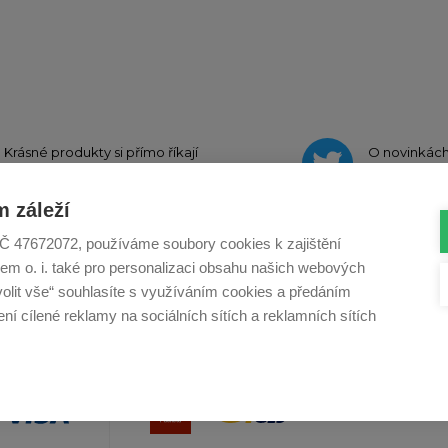
Krásné produkty si přímo říkají
O novinkác
o sdílení na
Instagramu
na
Twit
 záleží
, IČ 47672072, používáme soubory cookies k zajištění
em o. i. také pro personalizaci obsahu našich webových
Profikuchar.sk
Profikoch.at
Profiszakacs.h
volit vše“ souhlasíte s využíváním cookies a předáním
í cílené reklamy na sociálních sítích a reklamních sítích
Copy