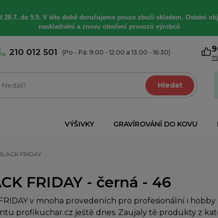
 28.7. do 5.9. V této době
doručujeme
pouze zboží skladem. Ostatní
ob
naskladnění a znovu otevření provozů výrobců
9
210 012 501
(Po - Pá: 9:00 - 12:00 a 13:00 - 16:30)
75
Hledat
VÝŠIVKY
GRAVÍROVÁNÍ DO KOVU
BLACK FRIDAY
CK FRIDAY - černá - 46
RIDAY v mnoha provedeních pro profesionální i hobby k
ntu profikuchar.cz ještě dnes. Zaujaly tě produkty z ka