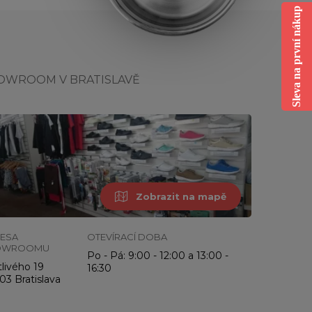
Sleva na první nákup
OWROOM V BRATISLAVĚ
Zobrazit na mapě
ESA
OTEVÍRACÍ DOBA
OWROOMU
Po - Pá: 9:00 - 12:00 a 13:00 -
livého 19
16:30
03 Bratislava