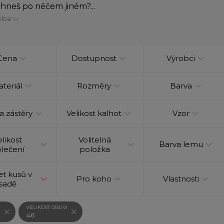
hneš po něčem jiném?...
více
Cena
Dostupnost
Výrobci
teriál
Rozměry
Barva
a zástěry
Velikost kalhot
Vzor
elikost
Volitelná
Barva lemu
lečení
položka
t kusů v
Pro koho
Vlastnosti
sadě
VELIKOST OBUVI
á
46