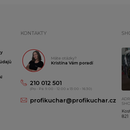
KONTAKTY
SH
y
Máte otázky?
údajů
Kristína Vám poradí
I
210 012 501
(Po - Pá: 9:00 - 12:00 a 13:00 - 16:30)
ADR
profikuchar@profikuchar.cz
SH
Kost
821 