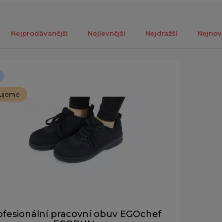
Nejprodávanější
Nejlevnější
Nejdražší
Nejnov
ch 1-1 z celkově 1 záznamů.
ujeme
ofesionální pracovní obuv EGOchef