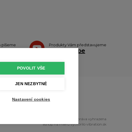
h píšeme
Produkty Vám představujeme
teru
na
Youtube
POVOLIT VŠE
JEN NEZBYTNÉ
u
Nastavení cookies
right © 2010 - 2026 profikuchar.cz Všechna práva vyhrazena
eshop na mieru
vytvorilo
vibration.sk