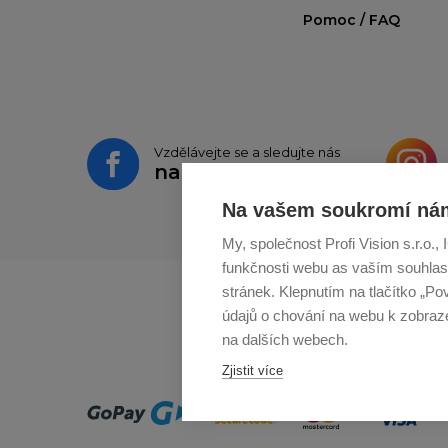
Pomoc / FAQ
Vzdělávejte se a sledujte nás
na
Facebooku
Na vašem soukromí nám
My, společnost Profi Vision s.r.o.
funkčnosti webu as vaším souhlas
stránek. Klepnutím na tlačítko „Po
údajů o chování na webu k zobrazen
na dalších webech.
Zjistit více