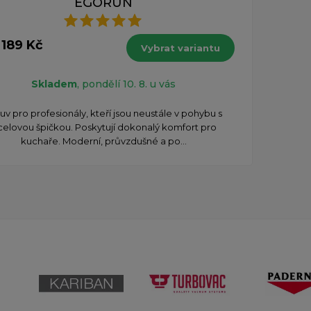
EGORUN
 189 Kč
Vybrat variantu
Skladem
, pondělí 10. 8. u vás
v pro profesionály, kteří jsou neustále v pohybu s
celovou špičkou. Poskytují dokonalý komfort pro
kuchaře. Moderní, průvzdušné a po...