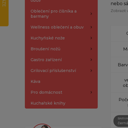
obuv
nebo sá
Zobrazit 
Oblečení pro číšníka a
barmany
Wellness oblečení a obuv
Kuchyňské nože
Broušení nožů
Ma
Gastro zařízení
Barv
Grilovací příslušenství
v
Káva
ob
Pro domácnost
Poče
Kuchařské knihy
BARVA
čern