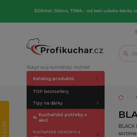
EGOchef, Giblors, TOMA, -
má letní
uzávěru fabriky od
Nasyť svůj kulinářský instinkt
Katalog produktů
TOP bestsellery
Tipy na dárky
BLA
Kuchařské potřeby v
%
akci
RECENZE
BLACK F
Kuchařské oblečení a
sortime