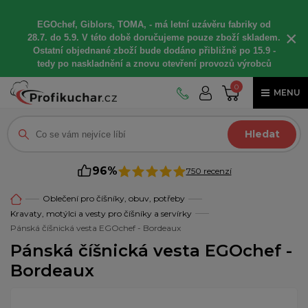
EGOchef, Giblors, TOMA, -
má letní
uzávěru fabriky od
×
28.7. do 5.9. V této době
doručujeme
pouze zboží skladem.
Ostatní
objednané
zboží bude dodáno
přibližně
po 15.9 -
t
edy po naskladnění a znovu otevření provozů výrobců
0
MENU
Hledat
96%
750 recenzí
Oblečení pro číšníky, obuv, potřeby
Kravaty, motýlci a vesty pro číšníky a servírky
Pánská číšnická vesta EGOchef - Bordeaux
Pánská číšnická vesta EGOchef -
Bordeaux