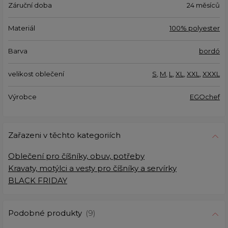
Záruční doba
24 měsíců
Materiál
100% polyester
Barva
bordó
velikost oblečení
S
,
M
,
L
,
XL
,
XXL
,
XXXL
Výrobce
EGOchef
Zařazeni v těchto kategoriích
Oblečení pro číšníky, obuv, potřeby
Kravaty, motýlci a vesty pro číšníky a servírky
BLACK FRIDAY
Podobné produkty
(9)