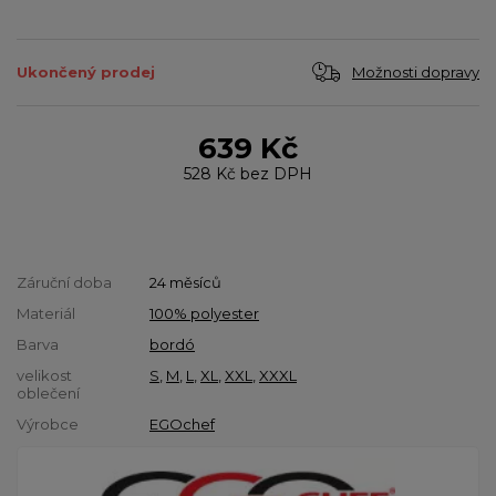
Možnosti dopravy
Ukončený prodej
639 Kč
528 Kč
bez DPH
Záruční doba
24 měsíců
Materiál
100% polyester
Barva
bordó
velikost
S
,
M
,
L
,
XL
,
XXL
,
XXXL
oblečení
Výrobce
EGOchef