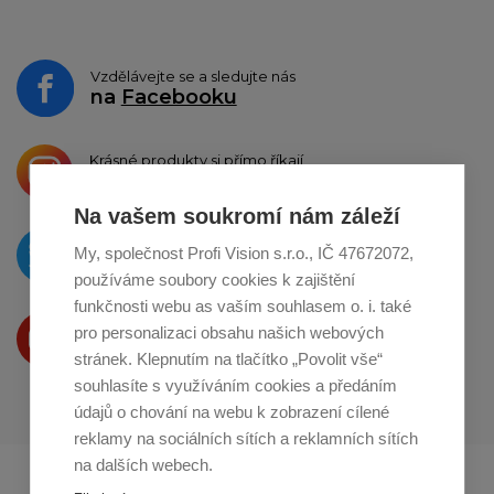
Vzdělávejte se a sledujte nás
na
Facebooku
Krásné produkty si přímo říkají
o sdílení na
Instagramu
Na vašem soukromí nám záleží
O novinkách píšeme
My, společnost Profi Vision s.r.o., IČ 47672072,
na
Twitteru
používáme soubory cookies k zajištění
funkčnosti webu as vaším souhlasem o. i. také
Produkty Vám představujeme
pro personalizaci obsahu našich webových
na
Youtube
stránek. Klepnutím na tlačítko „Povolit vše“
souhlasíte s využíváním cookies a předáním
údajů o chování na webu k zobrazení cílené
reklamy na sociálních sítích a reklamních sítích
na dalších webech.
Profikuchar.sk
Profikoch.at