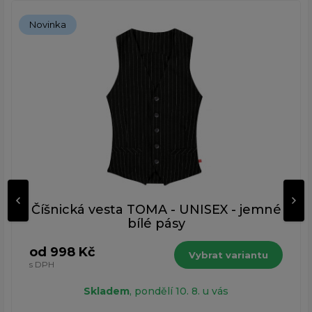
Novinka
Číšnická vesta TOMA - UNISEX - jemné
bílé pásy
od 998 Kč
Vybrat variantu
s DPH
Skladem
, pondělí 10. 8. u vás