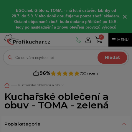
EGOchef, Giblors, TOMA, -
má letní
uzávěru fabriky od
×
28.7. do 5.9. V této době
doručujeme
pouze zboží skladem.
Ostatní
objednané
zboží bude dodáno
přibližně
po 15.9 -
t
edy po naskladnění a znovu otevření provozů výrobců
0
MENU
Hledat
96%
750 recenzí
Kuchařské oblečení a obuv
Kuchařské oblečení a
obuv - TOMA - zelená
Popis kategorie