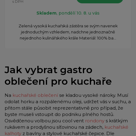
s DPH
Skladem
, pondělí 10. 8. u vás
Zelená vysoká kuchařská zástěra se svým navenek
jednoduchým vzhledem, nadchne jednoznačně
nejednoho kulinářského krále Materiál: 100% ba...
Jak vybrat gastro
oblečení pro kuchaře
Na
kuchařské oblečení
se kladou vysoké nároky. Musí
odolat horku a rozpálenému oleji, udržet vás v suchu, a
přitom stále působit reprezentativně pro případ, že
byste museli vstoupit do podniku plného hostů.
Osvědčenou volbou jsou cool vent
rondony
s krátkým
rukávem a prodyšnou síťovinou na zádech,
kuchařské
kalhoty
z bavlny a stylové kuchařské čepice. Dle