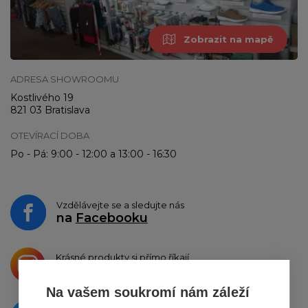
Zobrazit na mapě
ADRESA SHOWROOMU
Kostlivého 19
821 03 Bratislava
OTEVÍRACÍ DOBA
Po - Pá: 9:00 - 12:00 a 13:00 - 16:30
Vzdělávejte se a sledujte nás
na
Facebooku
Krásné produkty si přímo říkají
o sdílení na
Instagramu
Na vašem soukromí nám záleží