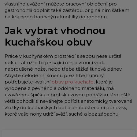
vlastního uvážení můžete pracovní oblečení pro
gastronomii doplnit také zástěrou, originálním šátkem
na krk nebo barevnými knoflíky do rondonu.
Jak vybrat vhodnou
kuchařskou obuv
Práce v kuchyňském prostředí s sebou nese určitá
rizika – ať už je to prskající olej a vroucí voda,
nabroušené nože, nebo třeba těžká litinová pánev.
Abyste celodenní směnu přežili bez úhony,
potřebujete kvalitní
obuv pro kuchaře
, která je
vyrobena z pevného a odolného materiálu, má
uzavřenou špičku a protiskluzovou podrážku. Pro ještě
větší pohodlí si neváhejte pořídit anatomicky tvarované
vložky do kuchařských bot a antibakteriální ponožky,
které vaše nohy udrží svěží, suché a bez zápachu.