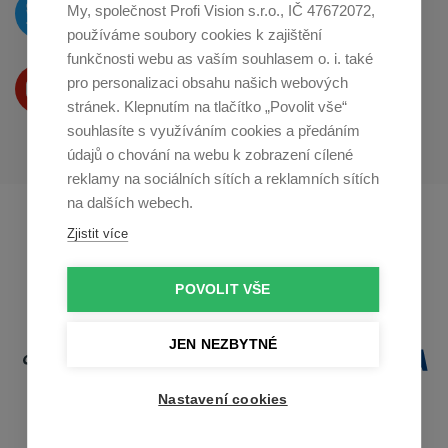
O novinkách píšeme
My, společnost Profi Vision s.r.o., IČ 47672072,
na
Twitteru
používáme soubory cookies k zajištění
funkčnosti webu as vaším souhlasem o. i. také
Produkty Vám představujeme
pro personalizaci obsahu našich webových
na
Youtube
stránek. Klepnutím na tlačítko „Povolit vše“
souhlasíte s využíváním cookies a předáním
údajů o chování na webu k zobrazení cílené
reklamy na sociálních sítích a reklamních sítích
na dalších webech.
Profikuchar.sk
Profikoch.at
Zjistit více
Profiszakacs.hu
POVOLIT VŠE
JEN NEZBYTNÉ
Nastavení cookies