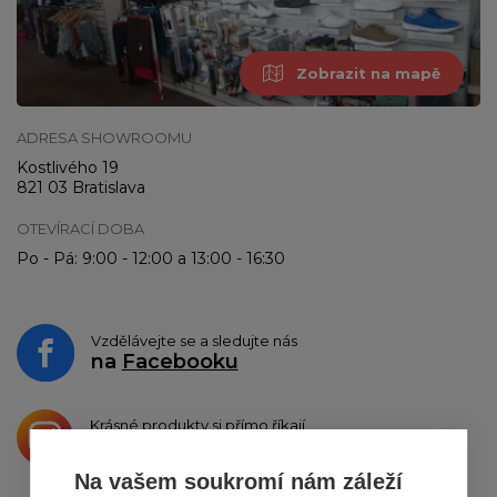
Zobrazit na mapě
ADRESA SHOWROOMU
Kostlivého 19
821 03 Bratislava
OTEVÍRACÍ DOBA
Po - Pá: 9:00 - 12:00 a 13:00 - 16:30
Vzdělávejte se a sledujte nás
na
Facebooku
Krásné produkty si přímo říkají
o sdílení na
Instagramu
Na vašem soukromí nám záleží