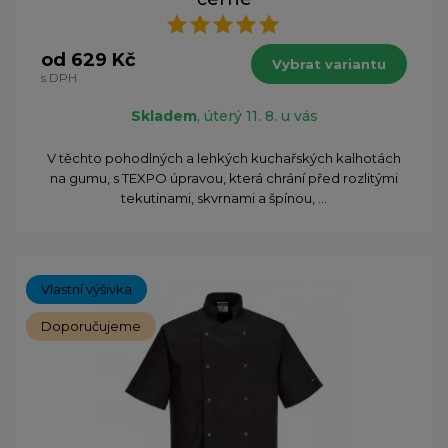
od 629 Kč
Vybrat variantu
s DPH
Skladem
, úterý 11. 8. u vás
V těchto pohodlných a lehkých kuchařských kalhotách
na gumu, s TEXPO úpravou, která chrání před rozlitými
tekutinami, skvrnami a špínou, ...
Vlastní výšivka
Doporučujeme