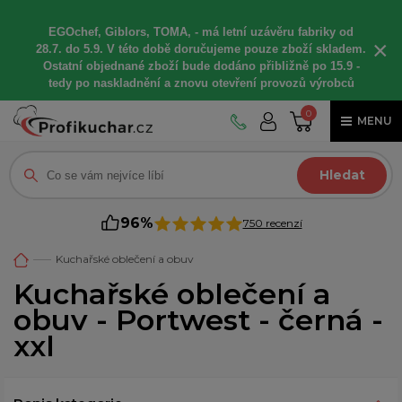
EGOchef, Giblors, TOMA, -
má letní
uzávěru fabriky od
×
28.7. do 5.9. V této době
doručujeme
pouze zboží skladem.
Ostatní
objednané
zboží bude dodáno
přibližně
po 15.9 -
t
edy po naskladnění a znovu otevření provozů výrobců
0
MENU
Hledat
96%
750 recenzí
Kuchařské oblečení a obuv
Kuchařské oblečení a
obuv - Portwest - černá -
xxl