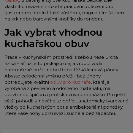
kalhoty
z bavlny a stylové kuchařské čepice. Dle
vlastního uvážení můžete pracovní oblečení pro
gastronomii doplnit také zástěrou, originálním šátkem
na krk nebo barevnými knoflíky do rondonu.
Jak vybrat vhodnou
kuchařskou obuv
Práce v kuchyňském prostředí s sebou nese určitá
rizika – ať už je to prskající olej a vroucí voda,
nabroušené nože, nebo třeba těžká litinová pánev.
Abyste celodenní směnu přežili bez úhony,
potřebujete kvalitní
obuv pro kuchaře
, která je
vyrobena z pevného a odolného materiálu, má
uzavřenou špičku a protiskluzovou podrážku. Pro ještě
větší pohodlí si neváhejte pořídit anatomicky tvarované
vložky do kuchařských bot a antibakteriální ponožky,
které vaše nohy udrží svěží, suché a bez zápachu.