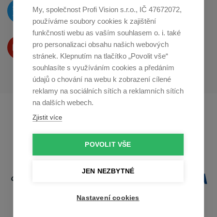
O novinkách píšeme
My, společnost Profi Vision s.r.o., IČ 47672072,
na
Twitteru
používáme soubory cookies k zajištění
funkčnosti webu as vaším souhlasem o. i. také
Produkty Vám představujeme
pro personalizaci obsahu našich webových
na
Youtube
stránek. Klepnutím na tlačítko „Povolit vše“
souhlasíte s využíváním cookies a předáním
údajů o chování na webu k zobrazení cílené
reklamy na sociálních sítích a reklamních sítích
na dalších webech.
Profikuchar.sk
Profikoch.at
Zjistit více
Profiszakacs.hu
POVOLIT VŠE
JEN NEZBYTNÉ
Nastavení cookies