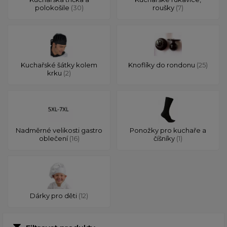
polokošile
(30)
roušky
(7)
Kuchařské šátky kolem
Knoflíky do rondonu
(25)
krku
(2)
Nadměrné velikosti gastro
Ponožky pro kuchaře a
oblečení
(16)
číšníky
(1)
Dárky pro děti
(12)