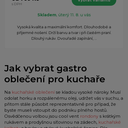
s DPH
Skladem
, úterý 11. 8. u vás
Vysoká kvalita a maximální komfort. Dlouhodobé a
příjemné nošení. Drží barvu a tvar i při častém praní.
Dlouhý rukáv. Dvouřadé zapínání, ...
Jak vybrat gastro
oblečení pro kuchaře
Na
kuchařské oblečení
se kladou vysoké nároky. Musí
odolat horku a rozpálenému oleji, udržet vás v suchu, a
přitom stále působit reprezentativně pro případ, že
byste museli vstoupit do podniku plného hostů.
Osvědčenou volbou jsou cool vent
rondony
s krátkým
rukávem a prodyšnou síťovinou na zádech,
kuchařské