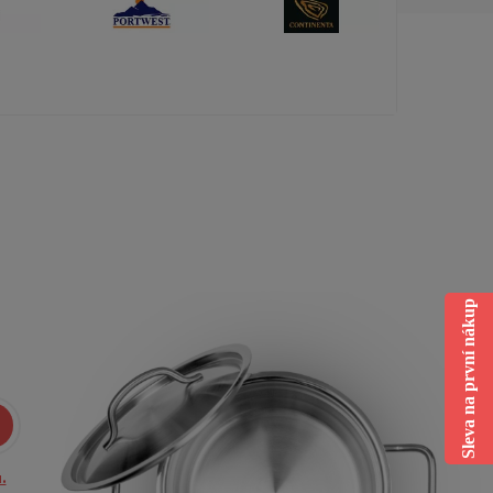
Sleva na první nákup
.