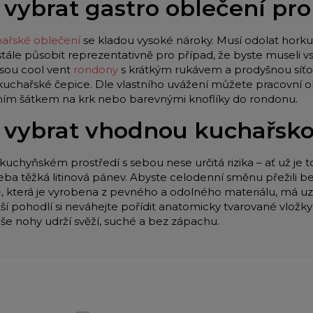
 vybrat gastro oblečení pr
ařské oblečení
se kladou vysoké nároky. Musí odolat horku 
stále působit reprezentativně pro případ, že byste museli
jsou cool vent
rondony
s krátkým rukávem a prodyšnou síťo
 kuchařské čepice. Dle vlastního uvážení můžete pracovní o
lním šátkem na krk nebo barevnými knoflíky do rondonu.
 vybrat vhodnou kuchařsk
kuchyňském prostředí s sebou nese určitá rizika – ať už je t
eba těžká litinová pánev. Abyste celodenní směnu přežili be
e
, která je vyrobena z pevného a odolného materiálu, má u
tší pohodlí si neváhejte pořídit anatomicky tvarované vložk
aše nohy udrží svěží, suché a bez zápachu.