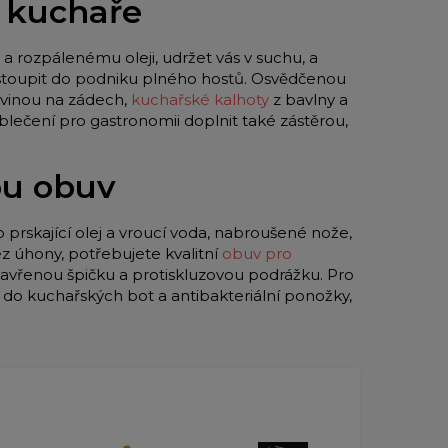
o kuchaře
a rozpálenému oleji, udržet vás v suchu, a
 vstoupit do podniku plného hostů. Osvědčenou
vinou na zádech,
kuchařské kalhoty
z bavlny a
blečení pro gastronomii doplnit také zástěrou,
ou obuv
o prskající olej a vroucí voda, nabroušené nože,
z úhony, potřebujete kvalitní
obuv pro
zavřenou špičku a protiskluzovou podrážku. Pro
y do kuchařských bot a antibakteriální ponožky,