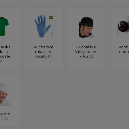
ařská
Kuchařské
Kuchařské
Knofl
čka a
rukavice,
šátky kolem
rond
košile
roušky
(7)
krku
(2)
30)
y pro
ti
(12)