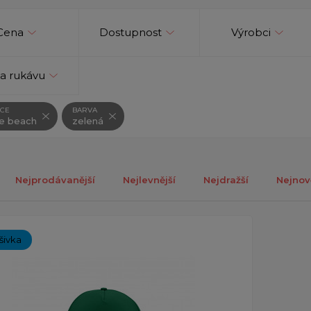
Cena
Dostupnost
Výrobci
a rukávu
CE
BARVA
le beach
zelená
Nejprodávanější
Nejlevnější
Nejdražší
Nejnov
ch 1-1 z celkově 1 záznamů.
ýšivka