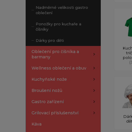
Nadměrné velikosti gastro
oblečení
Ponožky pro kuchaře a
číšníky
Dárky pro děti
Kuch
Oblečení pro číšníka a
tri
barmany
polo
(
Wellness oblečení a obuv
Kuchyňské nože
Broušení nožů
Gastro zařízení
Grilovací příslušenství
Dárk
dě
Káva