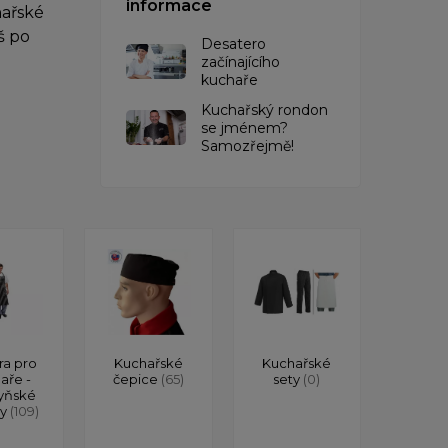
informace
hařské
š po
Desatero
začínajícího
kuchaře
Kuchařský rondon
se jménem?
Samozřejmě!
ra pro
Kuchařské
Kuchařské
aře -
čepice
(65)
sety
(0)
yňské
ry
(109)