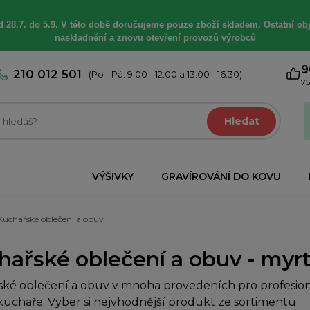
 28.7. do 5.9. V této době
doručujeme
pouze zboží skladem. Ostatní
ob
naskladnění a znovu otevření provozů výrobců
9
210 012 501
(Po - Pá: 9:00 - 12:00 a 13:00 - 16:30)
75
Hledat
VÝŠIVKY
GRAVÍROVÁNÍ DO KOVU
Kuchařské oblečení a obuv
hařské oblečení a obuv - myrt
ké oblečení a obuv v mnoha provedeních pro profesioná
uchaře. Vyber si nejvhodnější produkt ze sortimentu