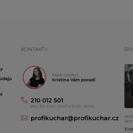
KONTAKTY
SH
y
Máte otázky?
údajů
Kristína Vám poradí
I
210 012 501
(Po - Pá: 9:00 - 12:00 a 13:00 - 16:30)
ADR
profikuchar@profikuchar.cz
SH
Kost