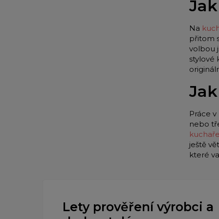
Jak
Na
kuch
přitom 
volbou 
stylové
originá
Jak
Práce v 
nebo tř
kuchař
ještě vě
které v
Lety prověření výrobci a