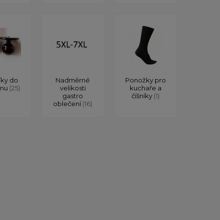
íky do
Nadměrné
Ponožky pro
onu
(25)
velikosti
kuchaře a
gastro
číšníky
(1)
oblečení
(16)