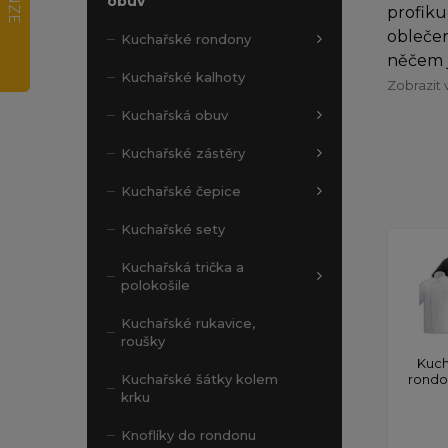
obuv
profiku
oblečen
Kuchařské rondony
něčem j
Kuchařské kalhoty
Zobrazit 
Kuchařská obuv
Kuchařské zástěry
Kuchařské čepice
Kuchařské sety
Kuchařská trička a
polokošile
Kuchařské rukavice,
roušky
Kuch
rond
Kuchařské šátky kolem
krku
Knoflíky do rondonu