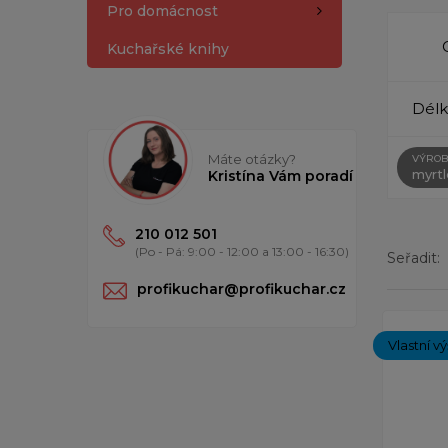
Pro domácnost
Kuchařské knihy
Délk
Máte otázky?
VÝROB
myrt
Kristína Vám poradí
210 012 501
(Po - Pá: 9:00 - 12:00 a 13:00 - 16:30)
Seřadit:
profikuchar@profikuchar.cz
Zobrazený
Vlastní v