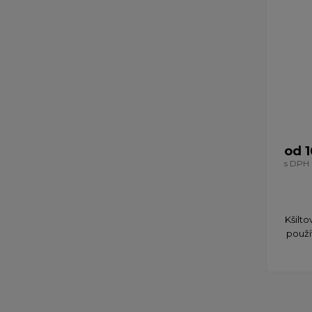
od 1
s DPH
Kšilt
použí