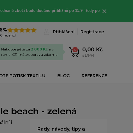
×
jednané
zboží bude dodáno
přibližně
po 15.9 - t
edy po
6%
Přihlášení
Registrace
0 recenzí
0,00 Kč
Nakupte ještě za
2 000 Kč
a v
0
rámci ČR máte dopravu zdarma.
s DPH
DTF POTISK TEXTILU
BLOG
REFERENCE
le beach - zelená
lní i
Rady, návody, tipy a