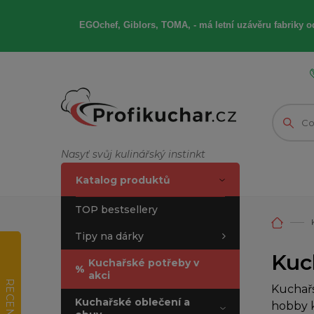
EGOchef, Giblors, TOMA, -
má letní
uzávěru fabriky od
Nasyť svůj kulinářský instinkt
Katalog produktů
TOP bestsellery
Tipy na dárky
Kuc
Kuchařské potřeby v
%
akci
RECENZE
Kuchařs
Kuchařské oblečení a
hobby k