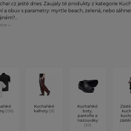
char.cz ještě dnes. Zaujaly tě produkty z kategorie Kuc
í a obuv s parametry: myrtle beach, zelená, nebo sáhne
iném?...
více
ařské
Kuchařské
Kuchařské
Zástě
ony
(136)
kalhoty
(51)
boty,
kuch
pantofle a
kuch
nazouváky
zástě
(20)