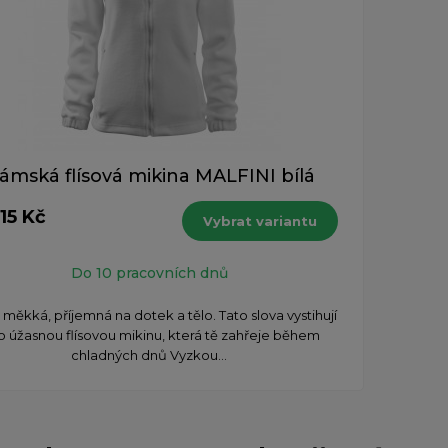
ámská flísová mikina MALFINI bílá
15 Kč
Vybrat variantu
Do 10 pracovních dnů
, měkká, příjemná na dotek a tělo. Tato slova vystihují
o úžasnou flísovou mikinu, která tě zahřeje během
chladných dnů Vyzkou...