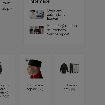
informace
hařské
hneš po
Desatero
začínajícího
kuchaře
Kuchařský rondon
se jménem?
Samozřejmě!
ra pro
Kuchařské
Kuchařské
aře -
čepice
(65)
sety
(0)
yňské
ry
(109)