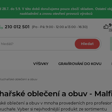
 28.7. do 5.9. V této době
doručujeme
pouze zboží skladem. Ostatní
ob
naskladnění a znovu otevření provozů výrobců
9
210 012 501
(Po - Pá: 9:00 - 12:00 a 13:00 - 16:30)
75
Hledat
VÝŠIVKY
GRAVÍROVÁNÍ DO KOVU
Kuchařské oblečení a obuv
ařské oblečení a obuv - Malfin
ké oblečení a obuv v mnoha provedeních pro profesioná
uchaře. Vyber si nejvhodnější produkt ze sortimentu