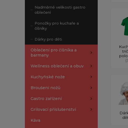
Nadměrné velikosti gastro
oblečení
Ponožky pro kuchaře a
číšníky
Dárky pro děti
Kuch
Oblečení pro číšníka a
tri
barmany
polo
(
Wellness oblečení a obuv
Kuchyňské nože
Broušení nožů
Gastro zařízení
Grilovací příslušenství
Dárk
dě
Káva