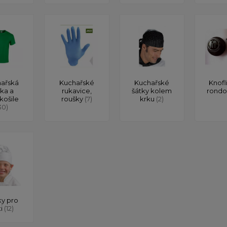
ařská
Kuchařské
Kuchařské
Knofl
čka a
rukavice,
šátky kolem
rond
košile
roušky
(7)
krku
(2)
30)
y pro
ti
(12)