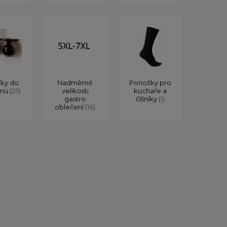
íky do
Nadměrné
Ponožky pro
onu
(25)
velikosti
kuchaře a
gastro
číšníky
(1)
oblečení
(16)