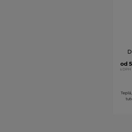
D
od 5
s DPH
​Teplá
tut