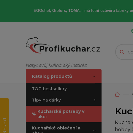
EGOchef, Giblors, TOMA, -
má letní
uzávěru fabriky od
Nasyť svůj kulinářský instinkt
Katalog produktů
TOP bestsellery
Tipy na dárky
Kuch
Kuchařské potřeby v
%
akci
RECENZE
Kuchařs
Kuchařské oblečení a
hobby k