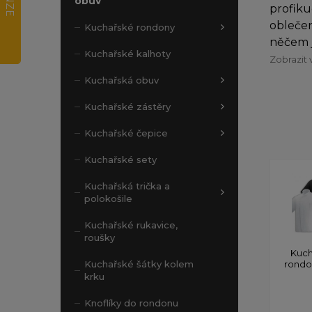
obuv
profiku
oblečen
Kuchařské rondony
něčem j
Kuchařské kalhoty
Zobrazit 
Kuchařská obuv
Kuchařské zástěry
Kuchařské čepice
Kuchařské sety
Kuchařská trička a
polokošile
Kuchařské rukavice,
roušky
Kuch
rond
Kuchařské šátky kolem
krku
Knoflíky do rondonu