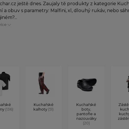
char.cz ještě dnes. Zaujaly tě produkty z kategorie Kuc
í a obuv s parametry: Malfini, xl, dlouhý rukáv, nebo sá
iném?...
více
ařské
Kuchařské
Kuchařské
Zástě
ony
(136)
kalhoty
(51)
boty,
kuch
pantofle a
kuch
nazouváky
zástě
(20)