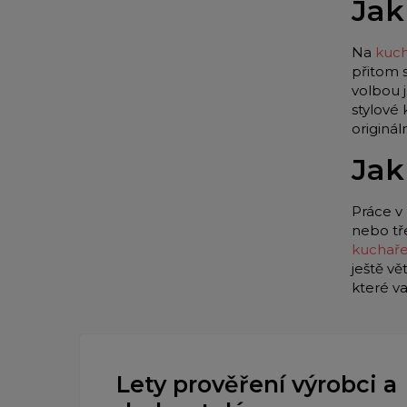
Jak
Na
kuch
přitom 
volbou 
stylové
originá
Jak
Práce v 
nebo tř
kuchař
ještě vě
které v
Lety prověření výrobci a