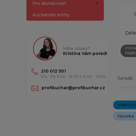
Pro domácnost
Kuchařské knihy
Délk
Máte otázky?
VÝROB
Malfin
Kristína Vám poradí
210 012 501
(Po - Pá: 9:00 - 12:00 a 13:00 - 16:30)
Seřadit:
profikuchar@profikuchar.cz
Zobrazený
Vlastní v
Novinka