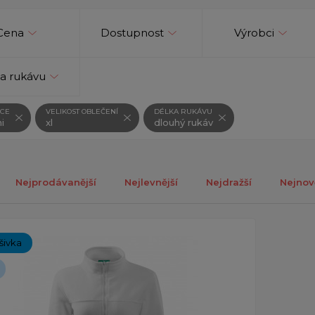
Cena
Dostupnost
Výrobci
a rukávu
CE
VELIKOST OBLEČENÍ
DÉLKA RUKÁVU
i
xl
dlouhý rukáv
Nejprodávanější
Nejlevnější
Nejdražší
Nejnov
ch 1-1 z celkově 1 záznamů.
ýšivka