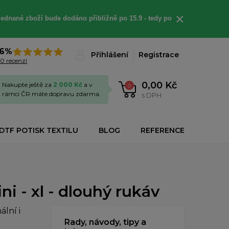
×
jednané
zboží bude dodáno
přibližně
po 15.9 - t
edy po
6%
Přihlášení
Registrace
0 recenzí
0,00 Kč
Nakupte ještě za
2 000 Kč
a v
0
rámci ČR máte dopravu zdarma.
s DPH
DTF POTISK TEXTILU
BLOG
REFERENCE
i - xl - dlouhý rukáv
lní i
Rady, návody, tipy a