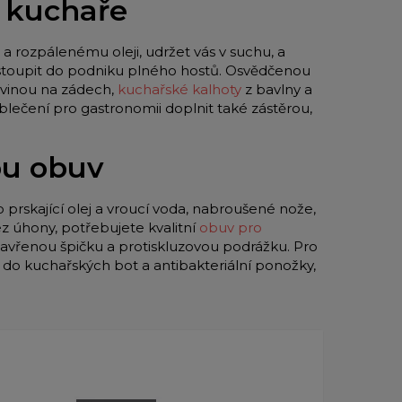
o kuchaře
a rozpálenému oleji, udržet vás v suchu, a
 vstoupit do podniku plného hostů. Osvědčenou
vinou na zádech,
kuchařské kalhoty
z bavlny a
blečení pro gastronomii doplnit také zástěrou,
ou obuv
o prskající olej a vroucí voda, nabroušené nože,
z úhony, potřebujete kvalitní
obuv pro
zavřenou špičku a protiskluzovou podrážku. Pro
y do kuchařských bot a antibakteriální ponožky,