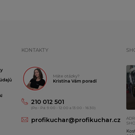
KONTAKTY
SH
y
Máte otázky?
údajů
Kristína Vám poradí
I
210 012 501
(Po - Pá: 9:00 - 12:00 a 13:00 - 16:30)
ADR
profikuchar@profikuchar.cz
SH
Kost