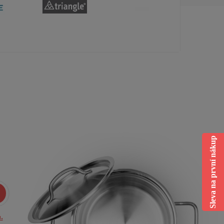
Sleva na první nákup
.