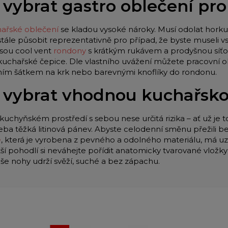
 vybrat gastro oblečení pr
ařské oblečení
se kladou vysoké nároky. Musí odolat horku 
stále působit reprezentativně pro případ, že byste museli
jsou cool vent
rondony
s krátkým rukávem a prodyšnou síťo
 kuchařské čepice. Dle vlastního uvážení můžete pracovní o
lním šátkem na krk nebo barevnými knoflíky do rondonu.
 vybrat vhodnou kuchařsk
kuchyňském prostředí s sebou nese určitá rizika – ať už je t
eba těžká litinová pánev. Abyste celodenní směnu přežili be
e
, která je vyrobena z pevného a odolného materiálu, má u
tší pohodlí si neváhejte pořídit anatomicky tvarované vložk
aše nohy udrží svěží, suché a bez zápachu.