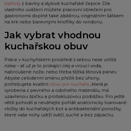
kalhoty
z bavlny a stylové kuchařské čepice. Dle
vlastního uvážení můžete pracovní oblečení pro
gastronomii doplnit také zástěrou, originálním šátkem
na krk nebo barevnými knoflíky do rondonu.
Jak vybrat vhodnou
kuchařskou obuv
Práce v kuchyňském prostředí s sebou nese určitá
rizika – ať už je to prskající olej a vroucí voda,
nabroušené nože, nebo třeba těžká litinová pánev.
Abyste celodenní směnu přežili bez úhony,
potřebujete kvalitní
obuv pro kuchaře
, která je
vyrobena z pevného a odolného materiálu, má
uzavřenou špičku a protiskluzovou podrážku. Pro ještě
větší pohodlí si neváhejte pořídit anatomicky tvarované
vložky do kuchařských bot a antibakteriální ponožky,
které vaše nohy udrží svěží, suché a bez zápachu.