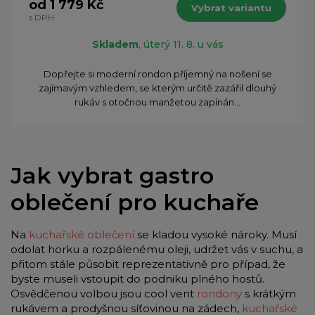
od 1 779 Kč
Vybrat variantu
s DPH
Skladem
, úterý 11. 8. u vás
Dopřejte si moderní rondon příjemný na nošení se
zajímavým vzhledem, se kterým určitě zazářil dlouhý
rukáv s otočnou manžetou zapínán...
Jak vybrat gastro
oblečení pro kuchaře
Na
kuchařské oblečení
se kladou vysoké nároky. Musí
odolat horku a rozpálenému oleji, udržet vás v suchu, a
přitom stále působit reprezentativně pro případ, že
byste museli vstoupit do podniku plného hostů.
Osvědčenou volbou jsou cool vent
rondony
s krátkým
rukávem a prodyšnou síťovinou na zádech,
kuchařské