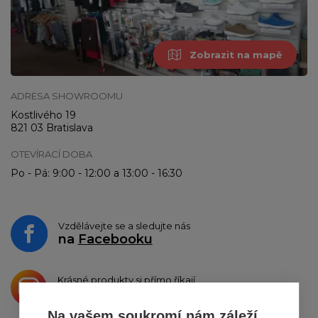
Zobrazit na mapě
ADRESA SHOWROOMU
Kostlivého 19
821 03 Bratislava
OTEVÍRACÍ DOBA
Po - Pá: 9:00 - 12:00 a 13:00 - 16:30
Vzdělávejte se a sledujte nás
na
Facebooku
Krásné produkty si přímo říkají
o sdílení na
Instagramu
Na vašem soukromí nám záleží