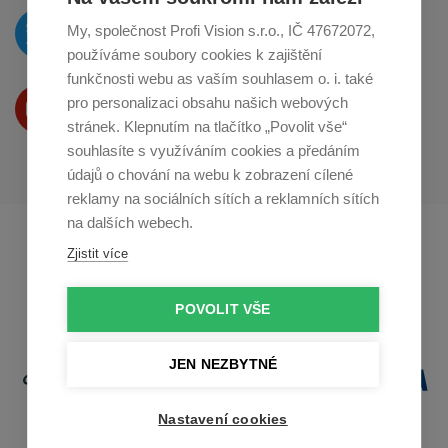
O novinkách píšeme
My, společnost Profi Vision s.r.o., IČ 47672072,
na
Twitteru
používáme soubory cookies k zajištění
funkčnosti webu as vaším souhlasem o. i. také
Produkty Vám představujeme
pro personalizaci obsahu našich webových
na
Youtube
stránek. Klepnutím na tlačítko „Povolit vše“
souhlasíte s využíváním cookies a předáním
údajů o chování na webu k zobrazení cílené
reklamy na sociálních sítích a reklamních sítích
na dalších webech.
Profikuchar.sk
Profikoch.at
Zjistit více
Profiszakacs.hu
POVOLIT VŠE
JEN NEZBYTNÉ
Nastavení cookies