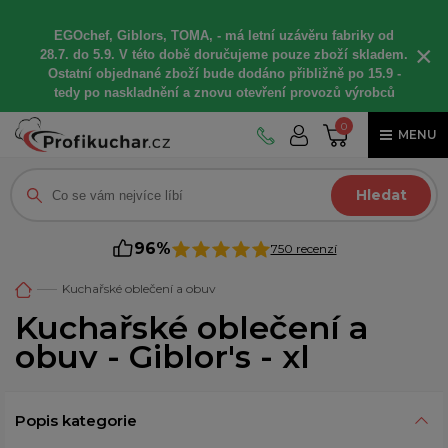
EGOchef, Giblors, TOMA, -
má letní
uzávěru fabriky od
×
28.7. do 5.9. V této době
doručujeme
pouze zboží skladem.
Ostatní
objednané
zboží bude dodáno
přibližně
po 15.9 -
t
edy po naskladnění a znovu otevření provozů výrobců
0
MENU
Hledat
96%
750 recenzí
Kuchařské oblečení a obuv
Kuchařské oblečení a
obuv - Giblor's - xl
Popis kategorie