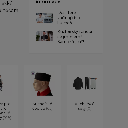
informace
hařské
po něčem
Desatero
začínajícího
kuchaře
Kuchařský rondon
se jménem?
Samozřejmě!
ra pro
Kuchařské
Kuchařské
aře -
čepice
(65)
sety
(0)
yňské
ry
(109)