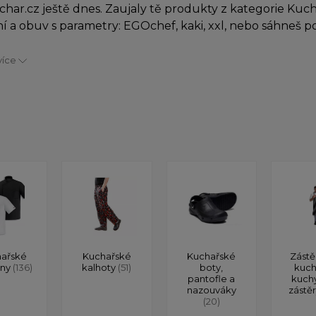
char.cz ještě dnes. Zaujaly tě produkty z kategorie Kuc
í a obuv s parametry: EGOchef, kaki, xxl, nebo sáhneš 
více
ařské
Kuchařské
Kuchařské
Zástě
ony
(136)
kalhoty
(51)
boty,
kuch
pantofle a
kuch
nazouváky
zástě
(20)