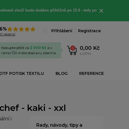
×
jednané
zboží bude dodáno
přibližně
po 15.9 - t
edy po
6%
Přihlášení
Registrace
0 recenzí
0,00 Kč
Nakupte ještě za
2 000 Kč
a v
0
rámci ČR máte dopravu zdarma.
s DPH
DTF POTISK TEXTILU
BLOG
REFERENCE
ef - kaki - xxl
lní i
Rady, návody, tipy a