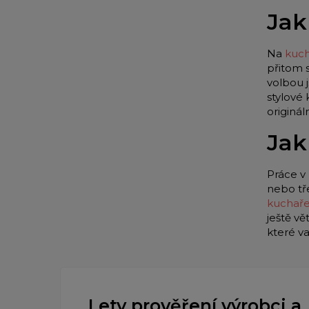
Jak
Na
kuch
přitom 
volbou 
stylové
originá
Jak
Práce v 
nebo tř
kuchař
ještě vě
které v
Lety prověření výrobci a