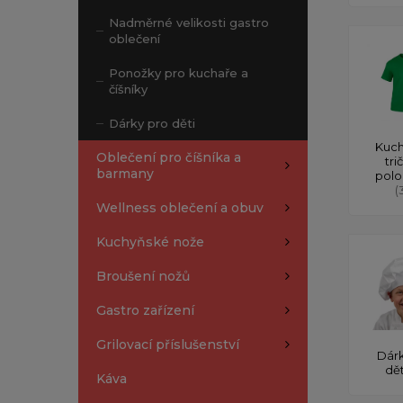
Nadměrné velikosti gastro
oblečení
Ponožky pro kuchaře a
číšníky
Dárky pro děti
Kuch
Oblečení pro číšníka a
tri
barmany
polo
(
Wellness oblečení a obuv
Kuchyňské nože
Broušení nožů
Gastro zařízení
Grilovací příslušenství
Dárk
dě
Káva