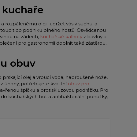
o kuchaře
a rozpálenému oleji, udržet vás v suchu, a
 vstoupit do podniku plného hostů. Osvědčenou
vinou na zádech,
kuchařské kalhoty
z bavlny a
blečení pro gastronomii doplnit také zástěrou,
ou obuv
o prskající olej a vroucí voda, nabroušené nože,
z úhony, potřebujete kvalitní
obuv pro
zavřenou špičku a protiskluzovou podrážku. Pro
y do kuchařských bot a antibakteriální ponožky,