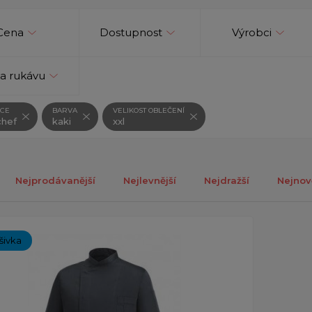
Cena
Dostupnost
Výrobci
a rukávu
CE
BARVA
VELIKOST OBLEČENÍ
hef
kaki
xxl
Nejprodávanější
Nejlevnější
Nejdražší
Nejnov
ch 1-1 z celkově 1 záznamů.
ýšivka