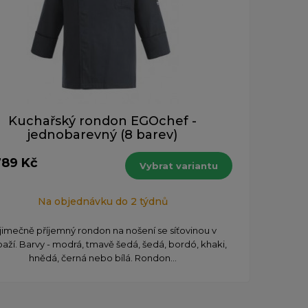
Kuchařský rondon EGOchef -
jednobarevný (8 barev)
789 Kč
Vybrat variantu
Na objednávku do 2 týdnů
jimečně příjemný rondon na nošení se síťovinou v
aží. Barvy - modrá, tmavě šedá, šedá, bordó, khaki,
hnědá, černá nebo bílá. Rondon...