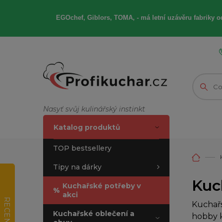
EGOchef, Giblors, TOMA, -
má letní
uzávěru fabriky od
Nasyť svůj kulinářský instinkt
Katalog produktů
TOP bestsellery
Tipy na dárky
Kuc
Kuchařské potřeby v
%
akci
RECENZE
Kuchařs
Kuchařské oblečení a
hobby k