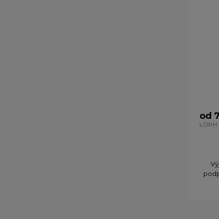
od 
s DPH
Vý
podp