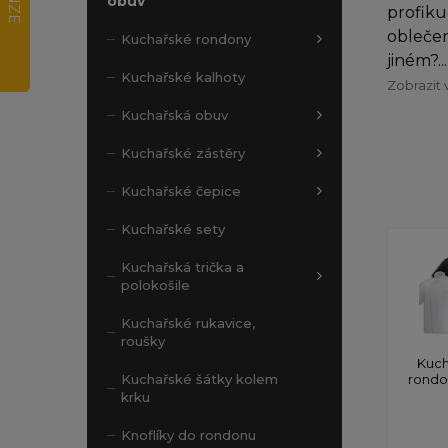
obuv
profiku
oblečen
Kuchařské rondony
jiném?...
Kuchařské kalhoty
Zobrazit 
Kuchařská obuv
Kuchařské zástěry
Kuchařské čepice
Kuchařské sety
Kuchařská trička a
polokošile
Kuchařské rukavice,
roušky
Kuch
rond
Kuchařské šátky kolem
krku
Knoflíky do rondonu