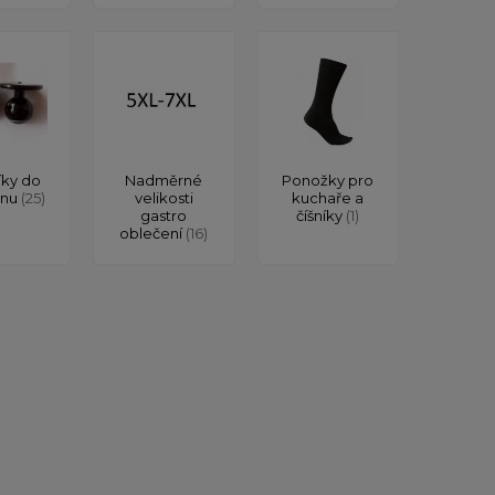
íky do
Nadměrné
Ponožky pro
onu
(25)
velikosti
kuchaře a
gastro
číšníky
(1)
oblečení
(16)