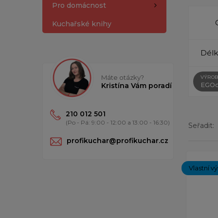
Pro domácnost
Kuchařské knihy
Délk
Máte otázky?
VÝROB
EGOc
Kristína Vám poradí
210 012 501
(Po - Pá: 9:00 - 12:00 a 13:00 - 16:30)
Seřadit:
profikuchar@profikuchar.cz
Zobrazený
Vlastní v