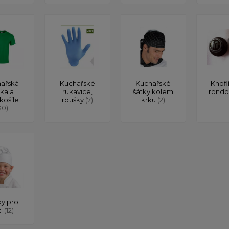
ařská
Kuchařské
Kuchařské
Knofl
čka a
rukavice,
šátky kolem
rond
košile
roušky
(7)
krku
(2)
30)
y pro
ti
(12)