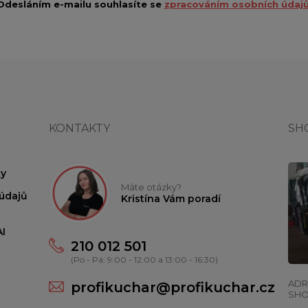
Odesláním e-mailu souhlasíte se
zpracováním osobních údajů
KONTAKTY
SH
y
Máte otázky?
údajů
Kristína Vám poradí
I
210 012 501
(Po - Pá: 9:00 - 12:00 a 13:00 - 16:30)
ADR
profikuchar@profikuchar.cz
SH