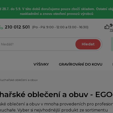
 28.7. do 5.9. V této době
doručujeme
pouze zboží skladem. Ostatní
ob
naskladnění a znovu otevření provozů výrobců
9
210 012 501
(Po - Pá: 9:00 - 12:00 a 13:00 - 16:30)
75
Hledat
VÝŠIVKY
GRAVÍROVÁNÍ DO KOVU
Kuchařské oblečení a obuv
hařské oblečení a obuv - EGOch
ké oblečení a obuv v mnoha provedeních pro profesioná
uchaře. Vyber si nejvhodnější produkt ze sortimentu