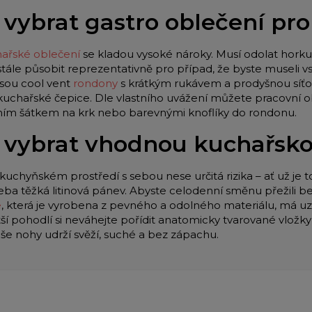
 vybrat gastro oblečení pr
ařské oblečení
se kladou vysoké nároky. Musí odolat horku 
stále působit reprezentativně pro případ, že byste museli
jsou cool vent
rondony
s krátkým rukávem a prodyšnou síťo
 kuchařské čepice. Dle vlastního uvážení můžete pracovní o
lním šátkem na krk nebo barevnými knoflíky do rondonu.
 vybrat vhodnou kuchařsk
kuchyňském prostředí s sebou nese určitá rizika – ať už je t
eba těžká litinová pánev. Abyste celodenní směnu přežili be
e
, která je vyrobena z pevného a odolného materiálu, má u
tší pohodlí si neváhejte pořídit anatomicky tvarované vložk
aše nohy udrží svěží, suché a bez zápachu.