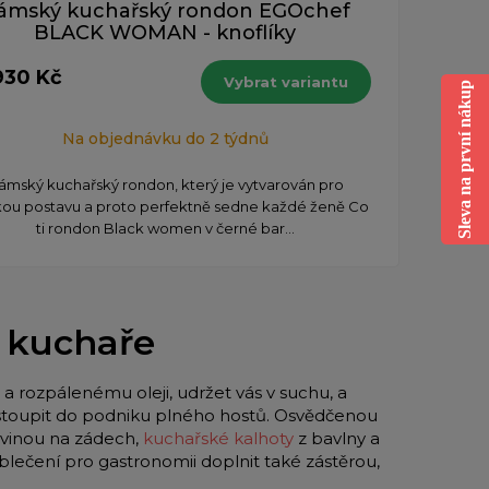
ámský kuchařský rondon EGOchef
BLACK WOMAN - knoflíky
930 Kč
Vybrat variantu
Sleva na první nákup
Na objednávku do 2 týdnů
ámský kuchařský rondon, který je vytvarován pro
ou postavu a proto perfektně sedne každé ženě Co
ti rondon Black women v černé bar...
o kuchaře
a rozpálenému oleji, udržet vás v suchu, a
 vstoupit do podniku plného hostů. Osvědčenou
vinou na zádech,
kuchařské kalhoty
z bavlny a
blečení pro gastronomii doplnit také zástěrou,