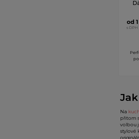
D
od 1
s DPH
Perf
po
Jak
Na
kuch
přitom 
volbou 
stylové
originá