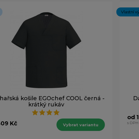
Vlastní v
hařská košile EGOchef COOL černá -
D
krátký rukáv
od 
609 Kč
s DPH
Vybrat variantu