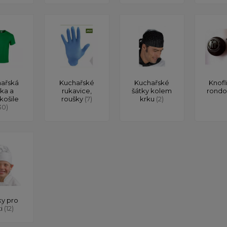
ařská
Kuchařské
Kuchařské
Knofl
čka a
rukavice,
šátky kolem
rond
košile
roušky
(7)
krku
(2)
30)
y pro
ti
(12)