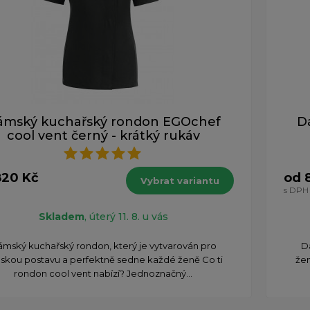
ámský kuchařský rondon EGOchef
D
cool vent černý - krátký rukáv
820 Kč
od 
Vybrat variantu
s DPH
Skladem
, úterý 11. 8. u vás
mský kuchařský rondon, který je vytvarován pro
D
skou postavu a perfektně sedne každé ženě Co ti
žen
rondon cool vent nabízí? Jednoznačný...