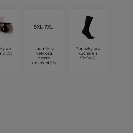
íky do
Nadměrné
Ponožky pro
onu
(25)
velikosti
kuchaře a
gastro
číšníky
(1)
oblečení
(16)