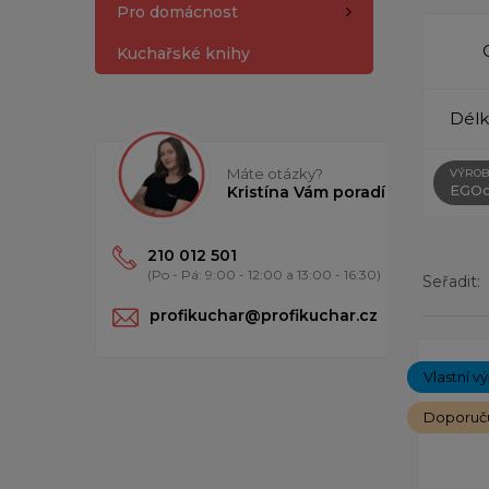
Pro domácnost
Kuchařské knihy
Délk
Máte otázky?
VÝROB
EGOc
Kristína Vám poradí
210 012 501
(Po - Pá: 9:00 - 12:00 a 13:00 - 16:30)
Seřadit:
profikuchar@profikuchar.cz
Zobrazen
Vlastní v
Doporuč