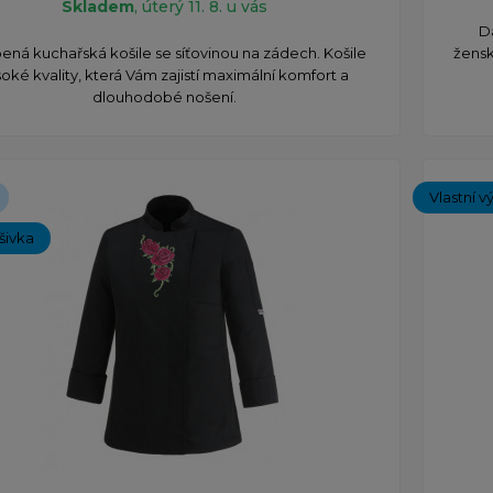
Skladem
, úterý 11. 8. u vás
D
ená kuchařská košile se síťovinou na zádech. Košile
žensk
soké kvality, která Vám zajistí maximální komfort a
dlouhodobé nošení.
Vlastní v
ýšivka