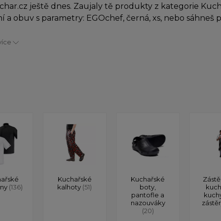
char.cz ještě dnes. Zaujaly tě produkty z kategorie Kuc
í a obuv s parametry: EGOchef, černá, xs, nebo sáhneš
více
ařské
Kuchařské
Kuchařské
Zástě
ony
(136)
kalhoty
(51)
boty,
kuch
pantofle a
kuch
nazouváky
zástě
(20)