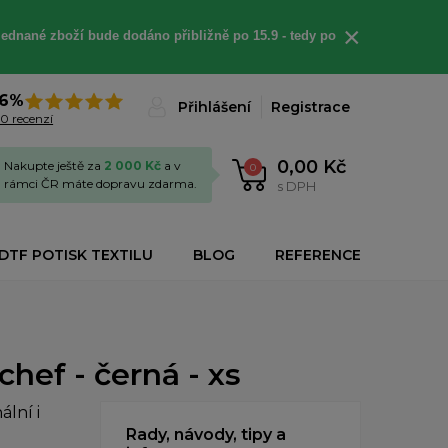
×
jednané
zboží bude dodáno
přibližně
po 15.9 - t
edy po
6%
Přihlášení
Registrace
0 recenzí
0,00 Kč
Nakupte ještě za
2 000 Kč
a v
0
rámci ČR máte dopravu zdarma.
s DPH
DTF POTISK TEXTILU
BLOG
REFERENCE
hef - černá - xs
lní i
Rady, návody, tipy a