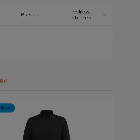
velikost
Barva
oblečení
ější
ýšivka