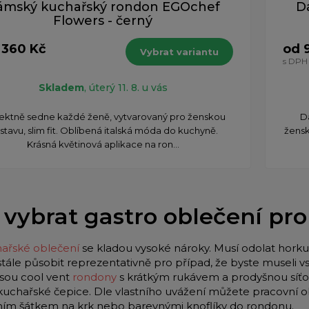
ámský kuchařský rondon EGOchef
D
Flowers - černý
 360 Kč
od 
Vybrat variantu
s DPH
Skladem
, úterý 11. 8. u vás
ektně sedne každé ženě, vytvarovaný pro ženskou
D
stavu, slim fit. Oblíbená italská móda do kuchyně.
žensk
Krásná květinová aplikace na ron...
 vybrat gastro oblečení pr
ařské oblečení
se kladou vysoké nároky. Musí odolat horku 
stále působit reprezentativně pro případ, že byste museli
jsou cool vent
rondony
s krátkým rukávem a prodyšnou síťo
 kuchařské čepice. Dle vlastního uvážení můžete pracovní o
lním šátkem na krk nebo barevnými knoflíky do rondonu.