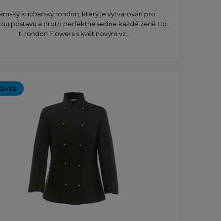
ámský kuchařský rondon, který je vytvarován pro
ou postavu a proto perfektně sedne každé ženě Co
ti rondon Flowers s květinovým vz...
ýšivka