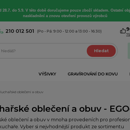
 28.7. do 5.9. V této době
doručujeme
pouze zboží skladem. Ostatní
ob
naskladnění a znovu otevření provozů výrobců
9
210 012 501
(Po - Pá: 9:00 - 12:00 a 13:00 - 16:30)
75
Hledat
VÝŠIVKY
GRAVÍROVÁNÍ DO KOVU
Kuchařské oblečení a obuv
hařské oblečení a obuv - EGOc
ké oblečení a obuv v mnoha provedeních pro profesioná
uchaře. Vyber si nejvhodnější produkt ze sortimentu