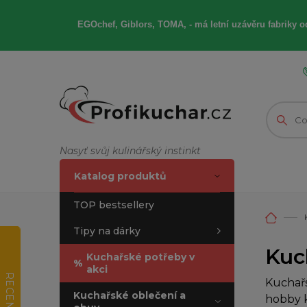
EGOchef, Giblors, TOMA, -
má letní
uzávěru fabriky od
Nasyť svůj kulinářský instinkt
Katalog produktů
TOP bestsellery
Tipy na dárky
Kuc
Kuchařské potřeby v
%
akci
RECENZE
Kuchařs
Kuchařské oblečení a
hobby k