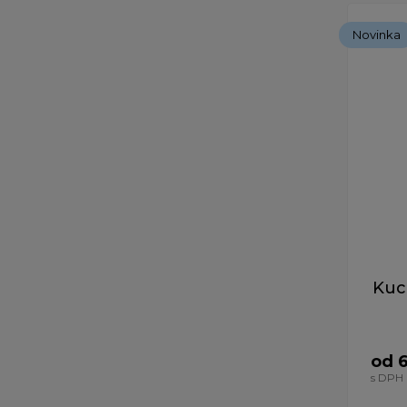
Novinka
Kuc
od 
s DPH