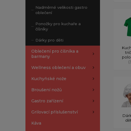
Nadměrné velikosti gastro
oblečení
Ponožky pro kuchaře a
číšníky
Dárky pro děti
Kuch
Oblečení pro číšníka a
tri
barmany
polo
(
Wellness oblečení a obuv
Kuchyňské nože
Broušení nožů
Gastro zařízení
Grilovací příslušenství
Dárk
dě
Káva