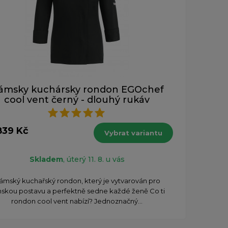
ámsky kuchársky rondon EGOchef
cool vent černý - dlouhý rukáv
839 Kč
Vybrat variantu
Skladem
, úterý 11. 8. u vás
ámský kuchařský rondon, který je vytvarován pro
skou postavu a perfektně sedne každé ženě Co ti
rondon cool vent nabízí? Jednoznačný...