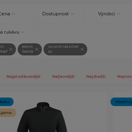
Cena
Dostupnost
Výrobci
a rukávu
CE
BARVA
VELIKOST OBLEČENÍ
hef
černá
xs
Nejprodávanější
Nejlevnější
Nejdražší
Nejnov
ých 1-6 z celkově 6 záznamů.
ýšivka
Vlastní v
ujeme