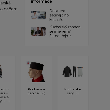
informace
hařské
 po něčem
Desatero
začínajícího
kuchaře
Kuchařský rondon
se jménem?
Samozřejmě!
ra pro
Kuchařské
Kuchařské
aře -
čepice
(65)
sety
(0)
yňské
ry
(109)