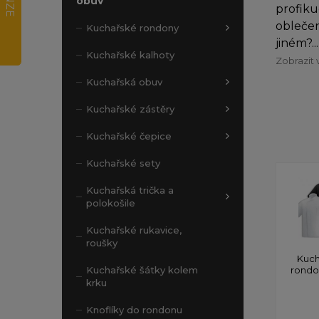
obuv
profiku
oblečen
Kuchařské rondony
jiném?...
Kuchařské kalhoty
Zobrazit 
Kuchařská obuv
Kuchařské zástěry
Kuchařské čepice
Kuchařské sety
Kuchařská trička a
polokošile
Kuchařské rukavice,
roušky
Kuch
rond
Kuchařské šátky kolem
krku
Knoflíky do rondonu