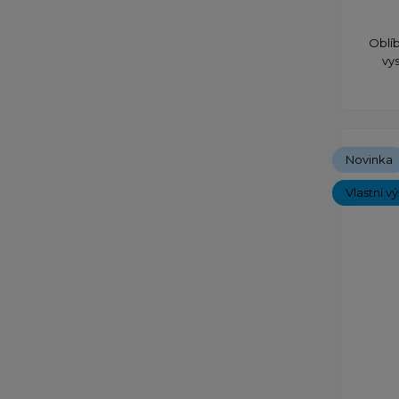
Oblíb
vy
Novinka
Vlastní v