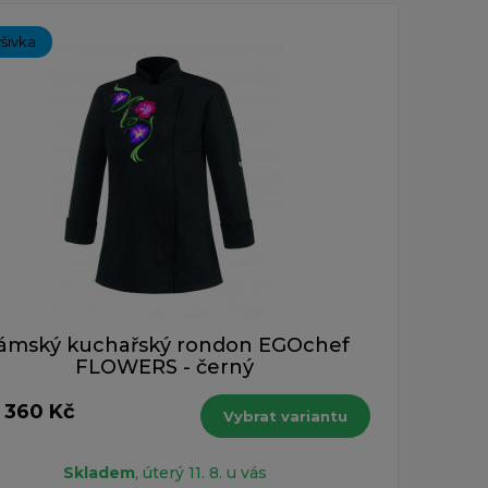
ýšivka
ámský kuchařský rondon EGOchef
FLOWERS - černý
1 360 Kč
Vybrat variantu
Skladem
, úterý 11. 8. u vás