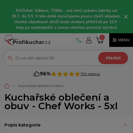
EGOchef, Giblors, TOMA, -
má letní
uzávěru fabriky od
×
28.7. do 5.9. V této době
doručujeme
pouze zboží skladem.
Ostatní
objednané
zboží bude dodáno
přibližně
po 15.9 -
t
edy po naskladnění a znovu otevření provozů výrobců
0
MENU
Hledat
96%
750 recenzí
Kuchařské oblečení a obuv
Kuchařské oblečení a
obuv - Chef Works - 5xl
Popis kategorie