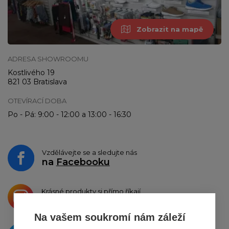
Zobrazit na mapě
ADRESA SHOWROOMU
Kostlivého 19
821 03 Bratislava
OTEVÍRACÍ DOBA
Po - Pá: 9:00 - 12:00 a 13:00 - 16:30
Vzdělávejte se a sledujte nás
na
Facebooku
Krásné produkty si přímo říkají
o sdílení na
Instagramu
Na vašem soukromí nám záleží