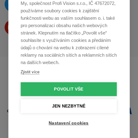
O novinkách píšeme
My, společnost Profi Vision s.r.o., IČ 47672072,
na
Twitteru
používáme soubory cookies k zajištění
funkčnosti webu as vaším souhlasem o. i. také
Produkty Vám představujeme
pro personalizaci obsahu našich webových
na
Youtube
stránek. Klepnutím na tlačítko „Povolit vše“
souhlasíte s využíváním cookies a předáním
údajů o chování na webu k zobrazení cílené
reklamy na sociálních sítích a reklamních sítích
na dalších webech.
Profikuchar.sk
Profikoch.at
Zjistit více
Profiszakacs.hu
POVOLIT VŠE
JEN NEZBYTNÉ
Nastavení cookies