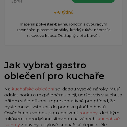
s DPH
4-8 týdnů
materiál polyester-bavlna, rondon s dvouřadým
zapínáním, plastové knoflíky, krátký rukáv, náprsní a
rukávové kapsa. Dostupný v bílé barvě...
Jak vybrat gastro
oblečení pro kuchaře
Na
kuchařské oblečení
se kladou vysoké nároky. Musí
odolat horku a rozpálenému oleji, udržet vás v suchu, a
přitom stále působit reprezentativně pro případ, že
byste museli vstoupit do podniku plného hostů.
Osvědčenou volbou jsou cool vent
rondony
s krátkým
rukávem a prodyšnou síťovinou na zádech,
kuchařské
kalhoty
z bavlny a stylové kuchařské čepice. Dle