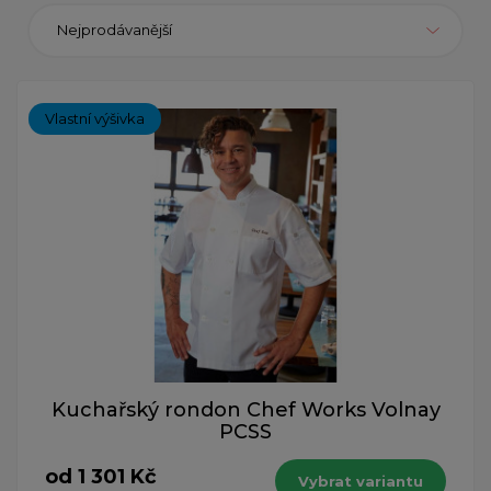
Nejprodávanější
Vlastní výšivka
Kuchařský rondon Chef Works Volnay
PCSS
od 1 301 Kč
Vybrat variantu