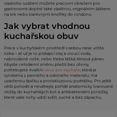
vlastního uvážení můžete pracovní oblečení pro
gastronomii doplnit také zástěrou, originálním šátkem
na krk nebo barevnými knoflíky do rondonu.
Jak vybrat vhodnou
kuchařskou obuv
Práce v kuchyňském prostředí s sebou nese určitá
rizika – ať už je to prskající olej a vroucí voda,
nabroušené nože, nebo třeba těžká litinová pánev.
Abyste celodenní směnu přežili bez úhony,
potřebujete kvalitní
obuv pro kuchaře
, která je
vyrobena z pevného a odolného materiálu, má
uzavřenou špičku a protiskluzovou podrážku. Pro ještě
větší pohodlí si neváhejte pořídit anatomicky tvarované
vložky do kuchařských bot a antibakteriální ponožky,
které vaše nohy udrží svěží, suché a bez zápachu.