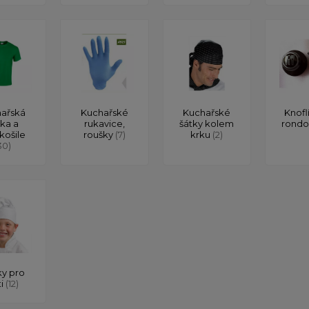
ařská
Kuchařské
Kuchařské
Knofl
čka a
rukavice,
šátky kolem
rond
košile
roušky
(7)
krku
(2)
30)
y pro
ti
(12)