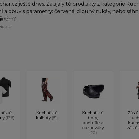
char.cz ještě dnes. Zaujaly tě produkty z kategorie Kuc
í a obuv s parametry: červená, dlouhý rukáv, nebo sáhn
iném?...
více
ařské
Kuchařské
Kuchařské
Zástě
ony
(136)
kalhoty
(51)
boty,
kuch
pantofle a
kuch
nazouváky
zástě
(20)