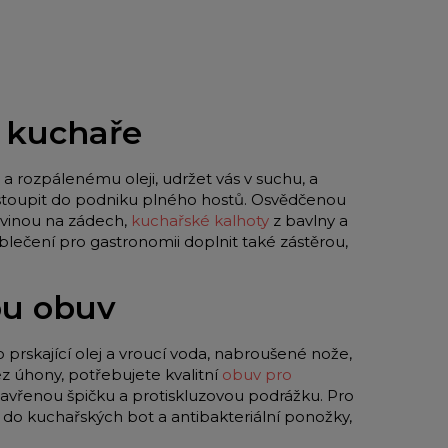
o kuchaře
a rozpálenému oleji, udržet vás v suchu, a
 vstoupit do podniku plného hostů. Osvědčenou
vinou na zádech,
kuchařské kalhoty
z bavlny a
blečení pro gastronomii doplnit také zástěrou,
ou obuv
o prskající olej a vroucí voda, nabroušené nože,
z úhony, potřebujete kvalitní
obuv pro
zavřenou špičku a protiskluzovou podrážku. Pro
y do kuchařských bot a antibakteriální ponožky,