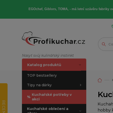
EGOchef, Giblors, TOMA, -
má letní
uzávěru fabriky od
Nasyť svůj kulinářský instinkt
Katalog produktů
TOP bestsellery
Tipy na dárky
Kuc
Kuchařské potřeby v
%
akci
RECENZE
Kuchařs
Kuchařské oblečení a
hobby k