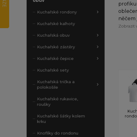
obuv
profiku
oblečen
Kuchařské rondony
něčem j
Kuchařské kalhoty
Zobrazit 
Kuchařská obuv
Kuchařské zástěry
Kuchařské čepice
Kuchařské sety
Kuchařská trička a
polokošile
Kuchařské rukavice,
roušky
Kuch
rond
Kuchařské šátky kolem
krku
Knoflíky do rondonu