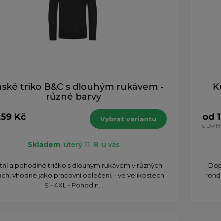
ské triko B&C s dlouhým rukávem -
K
různé barvy
259 Kč
od 
Vybrat variantu
s DPH
Skladem
, úterý 11. 8. u vás
litní a pohodlné tričko s dlouhým rukávem v různých
Dopř
ch, vhodné jako pracovní oblečení. - ve velikostech
rond
S - 4XL - Pohodln...