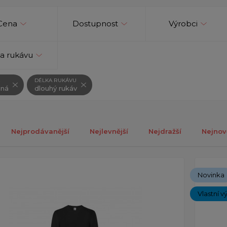
Cena
Dostupnost
Výrobci
a rukávu
DÉLKA RUKÁVU
ená
dlouhý rukáv
Nejprodávanější
Nejlevnější
Nejdražší
Nejnov
ých 1-3 z celkově 3 záznamů.
Novinka
Vlastní v