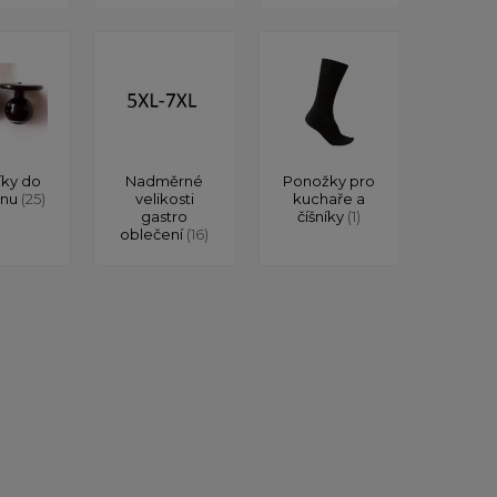
íky do
Nadměrné
Ponožky pro
onu
(25)
velikosti
kuchaře a
gastro
číšníky
(1)
oblečení
(16)