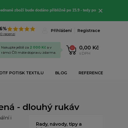
×
jednané
zboží bude dodáno
přibližně
po 15.9 - t
edy po
6%
Přihlášení
Registrace
0 recenzí
0,00 Kč
Nakupte ještě za
2 000 Kč
a v
0
rámci ČR máte dopravu zdarma.
s DPH
DTF POTISK TEXTILU
BLOG
REFERENCE
ená - dlouhý rukáv
lní i
Rady, návody, tipy a