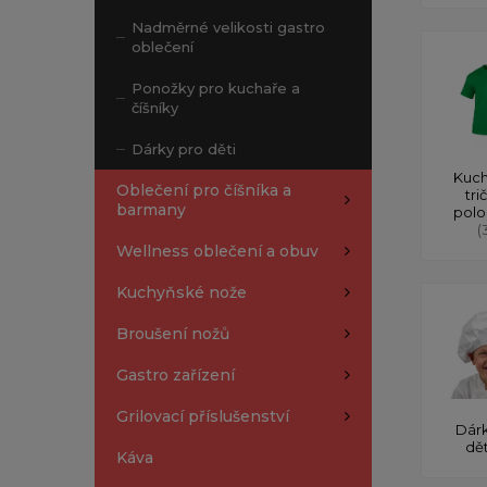
Nadměrné velikosti gastro
oblečení
Ponožky pro kuchaře a
číšníky
Dárky pro děti
Kuch
Oblečení pro číšníka a
tri
barmany
polo
(
Wellness oblečení a obuv
Kuchyňské nože
Broušení nožů
Gastro zařízení
Grilovací příslušenství
Dárk
dě
Káva