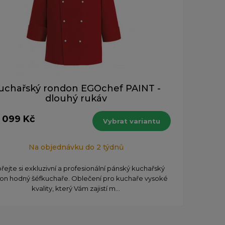
uchařský rondon EGOchef PAINT -
dlouhý rukáv
1 099 Kč
Vybrat variantu
Na objednávku do 2 týdnů
ejte si exkluzivní a profesionální pánský kuchařský
on hodný šéfkuchaře. Oblečení pro kuchaře vysoké
kvality, který Vám zajistí m...