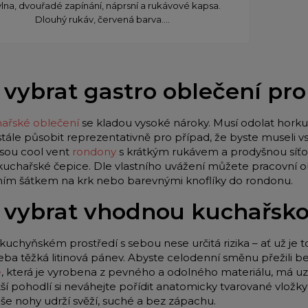
lna, dvouřadé zapínání, náprsní a rukávové kapsa.
Dlouhý rukáv, červená barva....
 vybrat gastro oblečení pr
ařské oblečení
se kladou vysoké nároky. Musí odolat horku 
stále působit reprezentativně pro případ, že byste museli
jsou cool vent
rondony
s krátkým rukávem a prodyšnou síťo
 kuchařské čepice. Dle vlastního uvážení můžete pracovní o
lním šátkem na krk nebo barevnými knoflíky do rondonu.
 vybrat vhodnou kuchařsk
kuchyňském prostředí s sebou nese určitá rizika – ať už je t
eba těžká litinová pánev. Abyste celodenní směnu přežili be
e
, která je vyrobena z pevného a odolného materiálu, má u
tší pohodlí si neváhejte pořídit anatomicky tvarované vložk
aše nohy udrží svěží, suché a bez zápachu.