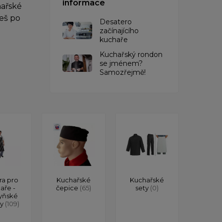
informace
hařské
eš po
Desatero
začínajícího
kuchaře
Kuchařský rondon
se jménem?
Samozřejmě!
ra pro
Kuchařské
Kuchařské
aře -
čepice
(65)
sety
(0)
yňské
ry
(109)