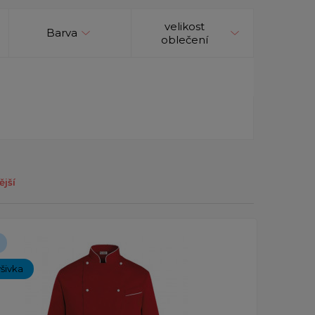
velikost
Barva
oblečení
ější
ýšivka