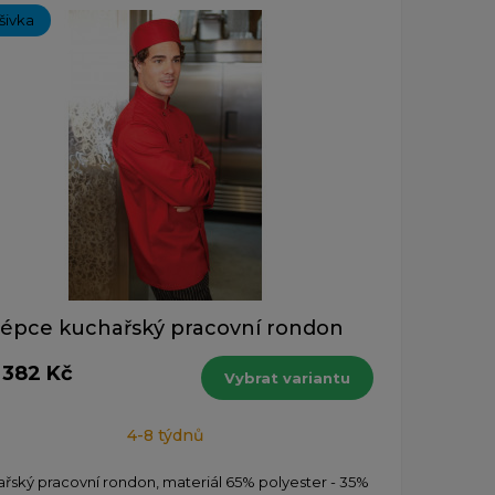
ýšivka
épce kuchařský pracovní rondon
 382 Kč
Vybrat variantu
4-8 týdnů
řský pracovní rondon, materiál 65% polyester - 35%