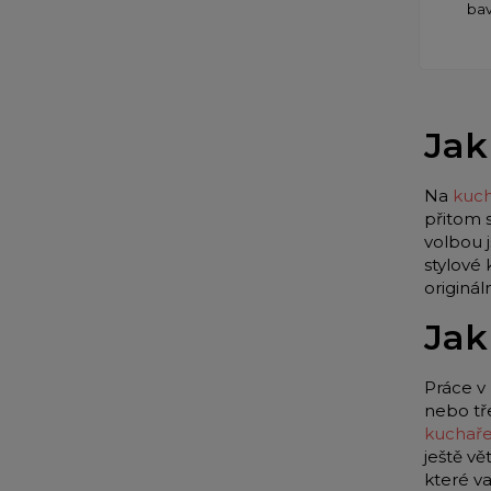
bav
Jak
Na
kuch
přitom 
volbou 
stylové
originá
Jak
Práce v 
nebo tř
kuchař
ještě vě
které v