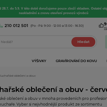
 28.7. do 5.9. V této době
doručujeme
pouze zboží skladem. Ostatní
ob
naskladnění a znovu otevření provozů výrobců
9
210 012 501
(Po - Pá: 9:00 - 12:00 a 13:00 - 16:30)
75
Hledat
VÝŠIVKY
GRAVÍROVÁNÍ DO KOVU
Kuchařské oblečení a obuv
hařské oblečení a obuv - červ
ké oblečení a obuv v mnoha provedeních pro profesioná
uchaře. Vyber si nejvhodnější produkt ze sortimentu