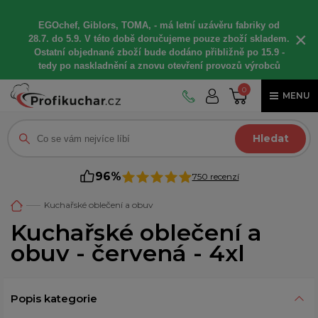
EGOchef, Giblors, TOMA, -
má letní
uzávěru fabriky od
×
28.7. do 5.9. V této době
doručujeme
pouze zboží skladem.
Ostatní
objednané
zboží bude dodáno
přibližně
po 15.9 -
t
edy po naskladnění a znovu otevření provozů výrobců
0
MENU
Hledat
96%
750 recenzí
Kuchařské oblečení a obuv
Kuchařské oblečení a
obuv - červená - 4xl
Popis kategorie