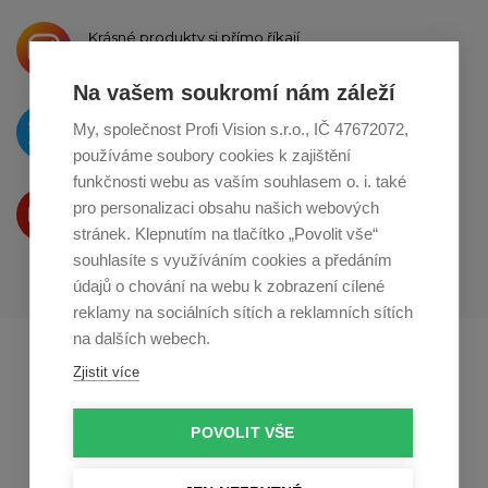
Krásné produkty si přímo říkají
o sdílení na
Instagramu
Na vašem soukromí nám záleží
O novinkách píšeme
My, společnost Profi Vision s.r.o., IČ 47672072,
na
Twitteru
používáme soubory cookies k zajištění
funkčnosti webu as vaším souhlasem o. i. také
Produkty Vám představujeme
pro personalizaci obsahu našich webových
na
Youtube
stránek. Klepnutím na tlačítko „Povolit vše“
souhlasíte s využíváním cookies a předáním
údajů o chování na webu k zobrazení cílené
reklamy na sociálních sítích a reklamních sítích
na dalších webech.
Profikuchar.sk
Profikoch.at
Zjistit více
Profiszakacs.hu
POVOLIT VŠE