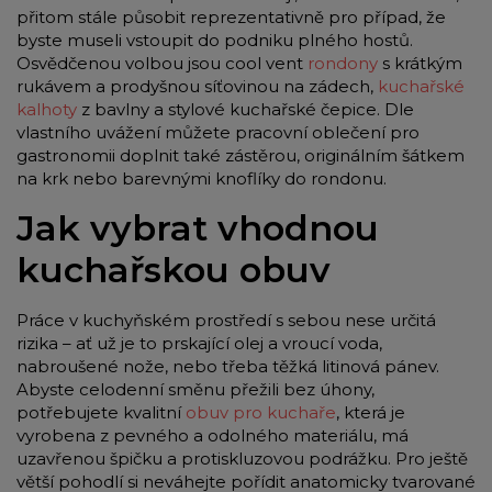
přitom stále působit reprezentativně pro případ, že
byste museli vstoupit do podniku plného hostů.
Osvědčenou volbou jsou cool vent
rondony
s krátkým
rukávem a prodyšnou síťovinou na zádech,
kuchařské
kalhoty
z bavlny a stylové kuchařské čepice. Dle
vlastního uvážení můžete pracovní oblečení pro
gastronomii doplnit také zástěrou, originálním šátkem
na krk nebo barevnými knoflíky do rondonu.
Jak vybrat vhodnou
kuchařskou obuv
Práce v kuchyňském prostředí s sebou nese určitá
rizika – ať už je to prskající olej a vroucí voda,
nabroušené nože, nebo třeba těžká litinová pánev.
Abyste celodenní směnu přežili bez úhony,
potřebujete kvalitní
obuv pro kuchaře
, která je
vyrobena z pevného a odolného materiálu, má
uzavřenou špičku a protiskluzovou podrážku. Pro ještě
větší pohodlí si neváhejte pořídit anatomicky tvarované