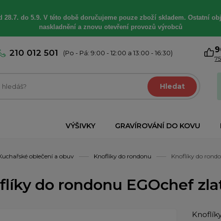
 28.7. do 5.9. V této době
doručujeme
pouze zboží skladem. Ostatní
ob
naskladnění a znovu otevření provozů výrobců
9
210 012 501
(Po - Pá: 9:00 - 12:00 a 13:00 - 16:30)
75
Hledat
VÝŠIVKY
GRAVÍROVÁNÍ DO KOVU
Kuchařské oblečení a obuv
Knoflíky do rondonu
Knoflíky do rond
flíky do rondonu EGOchef zla
Knoflík