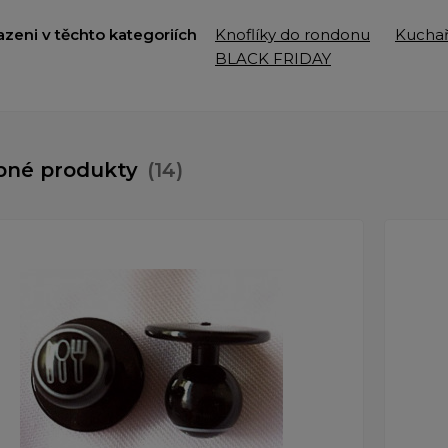
azeni v těchto kategoriích
Knoflíky do rondonu
Kuchař
BLACK FRIDAY
bné produkty
(14)