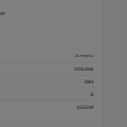
rat
24 měsíců
100% plast
Zlatá
12
EGOchef