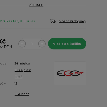
VÍCE INFO
Možnosti dopravy
M 2 ks
úterý 11. 8. u vás
Kč
Vložit do košíku
ez DPH
doba
24 měsíců
100% plast
Zlatá
sů v
12
EGOchef