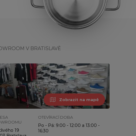
OWROOM V BRATISLAVĚ
Zobrazit na mapě
ESA
OTEVÍRACÍ DOBA
OWROOMU
Po - Pá: 9:00 - 12:00 a 13:00 -
livého 19
16:30
03 Bratislava