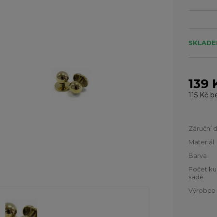
SKLADE
139 
115 Kč
b
Záruční 
Materiál
Barva
Počet ku
sadě
Výrobce