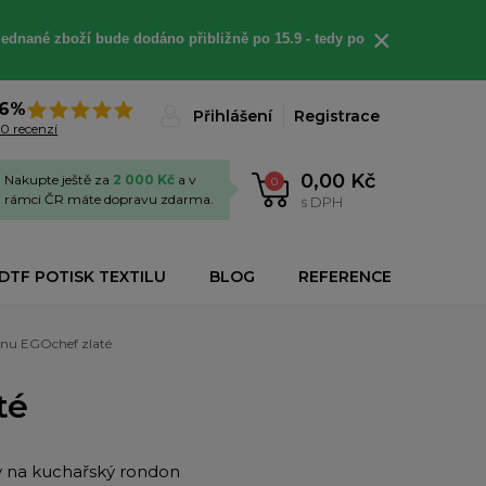
×
jednané
zboží bude dodáno
přibližně
po 15.9 - t
edy po
6%
Přihlášení
Registrace
0 recenzí
0,00 Kč
Nakupte ještě za
2 000 Kč
a v
0
rámci ČR máte dopravu zdarma.
s DPH
DTF POTISK TEXTILU
BLOG
REFERENCE
onu EGOchef zlaté
té
y na kuchařský rondon