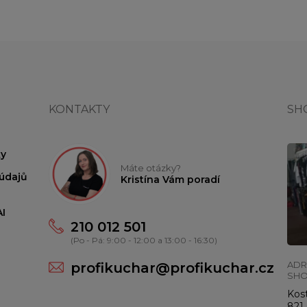
KONTAKTY
SH
y
Máte otázky?
údajů
Kristína Vám poradí
I
210 012 501
(Po - Pá: 9:00 - 12:00 a 13:00 - 16:30)
ADR
profikuchar@profikuchar.cz
SH
Kost
821 