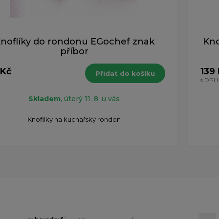
noflíky do rondonu EGochef znak
Kno
příbor
 Kč
139
Přidat do košíku
H
s DPH
Skladem
, úterý 11. 8. u vás
Knoflíky na kuchařský rondon