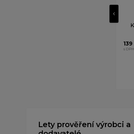
K
139
s DP
Lety prověření výrobci a
dodavatelé