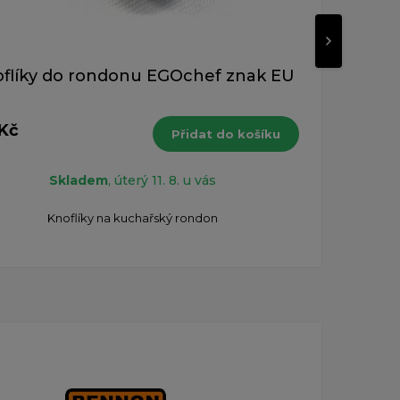
flíky do rondonu EGOchef znak EU
Kn
 Kč
119 
Přidat do košíku
s DPH
Skladem
, úterý 11. 8. u vás
Knoflíky na kuchařský rondon