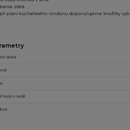
barva: zlatá
při praní kuchařského rondonu doporučujeme knoflíky vyb
rametry
ční doba
riál
va
t kusů v sadě
obce