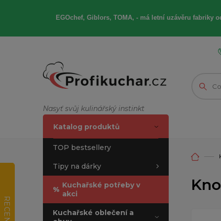
EGOchef, Giblors, TOMA, -
má letní
uzávěru fabriky od
Nasyť svůj kulinářský instinkt
Katalog produktů
TOP bestsellery
Tipy na dárky
Kno
Kuchařské potřeby v
%
akci
RECENZE
Kuchařské oblečení a