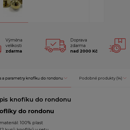
Výměna
Doprava
velikosti
zdarma
zdarma
nad 2000 Kč
s a parametry knofíku do rondonu
Podobné produkty
(14)
pis knofíku do rondonu
oflíky do rondonu
materiál: 100% plast
12 kusů knoflíků v setu