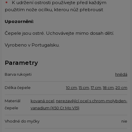
K udržení ostrosti používejte před každým
použitím nože ocílku, kterou nůž přebrousit
Upozornění:
Čepele jsou ostré. Uchovávejte mimo dosah dětí.
Vyrobeno v Portugalsku.
Parametry
Barva rukojeti
hnědá
Délka čepele
10 cm
,
15 cm
,
17 cm
,
18 cm
,
20 cm
Materiál
kovaná ocel
,
nerezavějící ocel s chrom-molybden-
čepele
vanadium (X50 Cr Mo V15)
Vhodné do myčky
nie