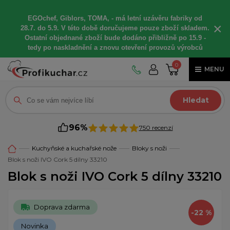
EGOchef, Giblors, TOMA, -
má letní
uzávěru fabriky od
×
28.7. do 5.9. V této době
doručujeme
pouze zboží skladem.
Ostatní
objednané
zboží bude dodáno
přibližně
po 15.9 -
t
edy po naskladnění a znovu otevření provozů výrobců
0
MENU
Hledat
96%
750 recenzí
Kuchyňské a kuchařské nože
Bloky s noži
Blok s noži IVO Cork 5 dílny 33210
Blok s noži IVO Cork 5 dílny 33210
Doprava zdarma
-22 %
Novinka