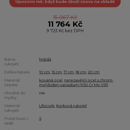
Upozorni mě, když bude zboží znovu na skladě
15 067 Kč
11 764 Kč
9 723 Kč
bez DPH
Barva
hnědá
rukojeti
Délka čepele
10 cm
,
15 cm
,
17 cm
,
18 cm
,
20 cm
Materiál
kovaná ocel
,
nerezavějící ocel s chrom-
čepele
molybden-vanadium (X50 Cr Mo V15)
Vhodné do
nie
myčky
Materiál
Lifocork
,
Korková rukojeť
rukojeti
Počet kusů v
5
sadě