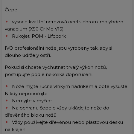
Čepel:
vysoce kvalitní nerezová ocel s chrom-molybden-
vanadium (X50 Cr Mo V15)
Rukojeť: POM - Lifocork
IVO profesionální nože jsou vyrobeny tak, aby si
dlouho udržely ostří.
Pokud si chcete vychutnat trvalý výkon nožů,
postupujte podle několika doporučení.
Nože myjte ručně vlhkým hadříkem a poté vysušte.
Nikdy neponořujte.
Nemyjte v myčce
Na ochranu čepele vždy ukládejte nože do
dřevěného bloku nožů
Vždy používejte dřevěnou nebo plastovou desku
na krájení