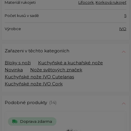
Materiál rukojeti
Lifocork
,
Korková rukojeť
Počet kusů v sadě
5
Výrobce
IVO
Zařazeni v těchto kategoriích
Bloky s noži
Kuchyňské a kuchařské nože
Novinka
Nože světových značek
Kuchyňské nože IVO Cutelarias
Kuchyňské nože IVO Cork
Podobné produkty
(14)
Doprava zdarma