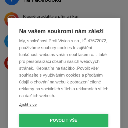
na
Facebooku
Krásné produkty si přímo říkají
o sdílení na
Instagramu
Na vašem soukromí nám záleží
O novinkách píšeme
My, společnost Profi Vision s.r.o., IČ 47672072,
na
Twitteru
používáme soubory cookies k zajištění
funkčnosti webu as vaším souhlasem o. i. také
Produkty Vám představujeme
pro personalizaci obsahu našich webových
na
Youtube
stránek. Klepnutím na tlačítko „Povolit vše“
souhlasíte s využíváním cookies a předáním
údajů o chování na webu k zobrazení cílené
reklamy na sociálních sítích a reklamních sítích
na dalších webech.
Profikuchar.sk
Profikoch.at
Zjistit více
Profiszakacs.hu
POVOLIT VŠE