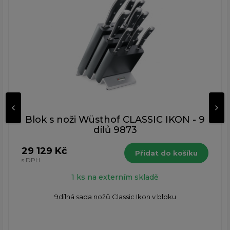
Blok s noži Wüsthof CLASSIC IKON - 9
dílů 9873
29 129 Kč
Přidat do košíku
s DPH
1 ks na externím skladě
9dílná sada nožů Classic Ikon v bloku