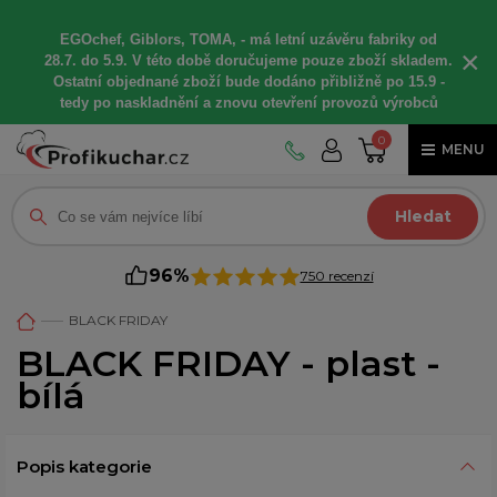
EGOchef, Giblors, TOMA, -
má letní
uzávěru fabriky od
×
28.7. do 5.9. V této době
doručujeme
pouze zboží skladem.
Ostatní
objednané
zboží bude dodáno
přibližně
po 15.9 -
t
edy po naskladnění a znovu otevření provozů výrobců
0
MENU
Hledat
96%
750 recenzí
BLACK FRIDAY
BLACK FRIDAY - plast -
bílá
Popis kategorie