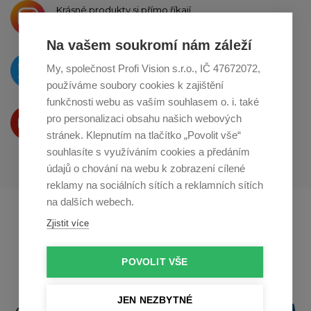
Krásné produkty si přímo říkají
o sdílení na
Instagramu
Na vašem soukromí nám záleží
O novinkách píšeme
My, společnost Profi Vision s.r.o., IČ 47672072,
na
Twitteru
používáme soubory cookies k zajištění
funkčnosti webu as vaším souhlasem o. i. také
Produkty Vám představujeme
pro personalizaci obsahu našich webových
na
Youtube
stránek. Klepnutím na tlačítko „Povolit vše“
souhlasíte s využíváním cookies a předáním
údajů o chování na webu k zobrazení cílené
reklamy na sociálních sítích a reklamních sítích
na dalších webech.
Profikuchar.sk
Profikoch.at
Zjistit více
Profiszakacs.hu
POVOLIT VŠE
JEN NEZBYTNÉ