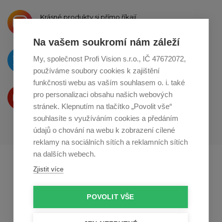
Krásné produkty si přímo říkají
o sdílení na
Instagramu
Na vašem soukromí nám záleží
O novinkách píšeme
My, společnost Profi Vision s.r.o., IČ 47672072,
na
Twitteru
používáme soubory cookies k zajištění
funkčnosti webu as vaším souhlasem o. i. také
Produkty Vám představujeme
pro personalizaci obsahu našich webových
na
Youtube
stránek. Klepnutím na tlačítko „Povolit vše“
souhlasíte s využíváním cookies a předáním
údajů o chování na webu k zobrazení cílené
reklamy na sociálních sítích a reklamních sítích
na dalších webech.
Profikuchar.sk
Profikoch.at
Zjistit více
Profiszakacs.hu
POVOLIT VŠE