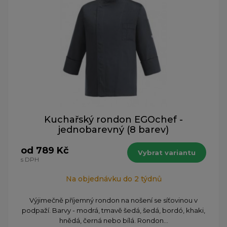
Kuchařský rondon EGOchef -
jednobarevný (8 barev)
od 789 Kč
Vybrat variantu
s DPH
Na objednávku do 2 týdnů
Výjimečně příjemný rondon na nošení se síťovinou v
podpaží. Barvy - modrá, tmavě šedá, šedá, bordó, khaki,
hnědá, černá nebo bílá. Rondon...