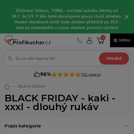
EGOchef, Giblors, TOMA, -
má letní
uzávěru fabriky od
×
28.7. do 5.9. V této době
doručujeme
pouze zboží skladem.
Ostatní
objednané
zboží bude dodáno
přibližně
po 15.9 -
t
edy po naskladnění a znovu otevření provozů výrobců
0
MENU
Hledat
96%
750 recenzí
BLACK FRIDAY
BLACK FRIDAY - kaki -
xxxl - dlouhý rukáv
Popis kategorie