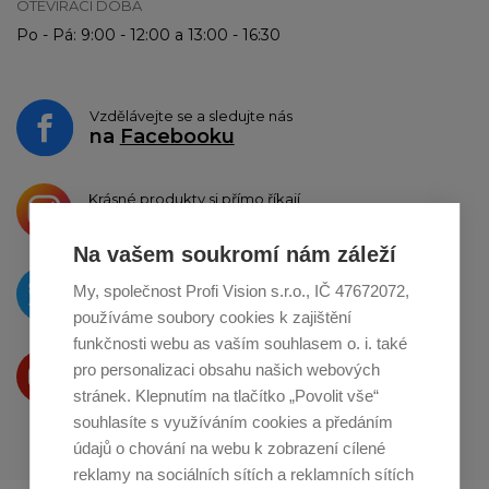
OTEVÍRACÍ DOBA
Po - Pá: 9:00 - 12:00 a 13:00 - 16:30
Vzdělávejte se a sledujte nás
na
Facebooku
Krásné produkty si přímo říkají
o sdílení na
Instagramu
Na vašem soukromí nám záleží
O novinkách píšeme
My, společnost Profi Vision s.r.o., IČ 47672072,
na
Twitteru
používáme soubory cookies k zajištění
funkčnosti webu as vaším souhlasem o. i. také
Produkty Vám představujeme
pro personalizaci obsahu našich webových
na
Youtube
stránek. Klepnutím na tlačítko „Povolit vše“
souhlasíte s využíváním cookies a předáním
údajů o chování na webu k zobrazení cílené
reklamy na sociálních sítích a reklamních sítích