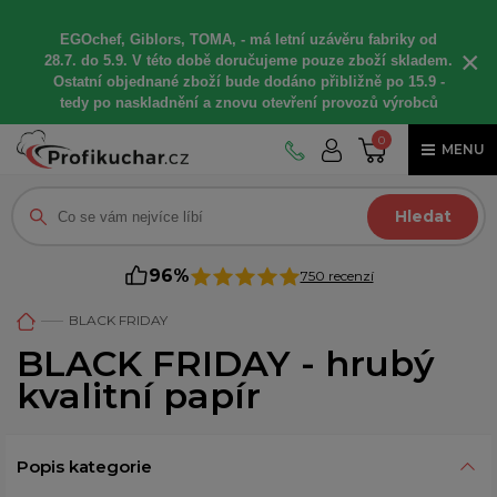
EGOchef, Giblors, TOMA, -
má letní
uzávěru fabriky od
×
28.7. do 5.9. V této době
doručujeme
pouze zboží skladem.
Ostatní
objednané
zboží bude dodáno
přibližně
po 15.9 -
t
edy po naskladnění a znovu otevření provozů výrobců
0
MENU
Hledat
96%
750 recenzí
BLACK FRIDAY
BLACK FRIDAY - hrubý
kvalitní papír
Popis kategorie