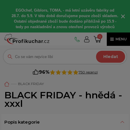
EGOchef, Giblors, TOMA, -
má letní
uzávěru fabriky od
×
28.7. do 5.9. V této době
doručujeme
pouze zboží skladem.
Ostatní
objednané
zboží bude dodáno
přibližně
po 15.9 -
t
edy po naskladnění a znovu otevření provozů výrobců
0
MENU
Hledat
96%
750 recenzí
BLACK FRIDAY
BLACK FRIDAY - hnědá -
xxxl
Popis kategorie