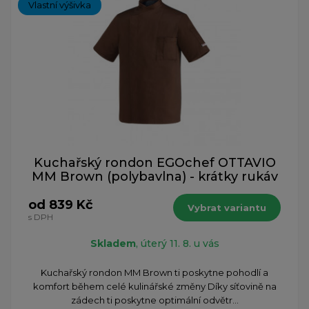
Vlastní výšivka
Kuchařský rondon EGOchef OTTAVIO
MM Brown (polybavlna) - krátky rukáv
od 839 Kč
Vybrat variantu
s DPH
Skladem
, úterý 11. 8. u vás
Kuchařský rondon MM Brown ti poskytne pohodlí a
komfort během celé kulinářské změny Díky síťovině na
zádech ti poskytne optimální odvětr...