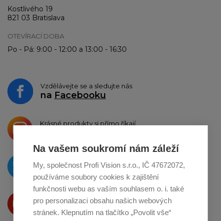
Kostlivého 19
821 03 Bratislava
OTEVÍRACÍ DOBA
Po - Pá: 9:00 - 12:00 a 13:00 - 16:30
Vzdělávejte se a sledujte nás
na
Facebooku
Krásné produkty si přímo říkají
o sdílení na
Instagramu
Na vašem soukromí nám záleží
O novinkách píšeme
My, společnost Profi Vision s.r.o., IČ 47672072,
na
Twitteru
používáme soubory cookies k zajištění
funkčnosti webu as vaším souhlasem o. i. také
Produkty Vám představujeme
pro personalizaci obsahu našich webových
na
Youtube
stránek. Klepnutím na tlačítko „Povolit vše“