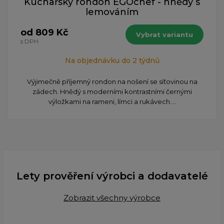
Kuchařský rondon EGOchef - hnědý s
lemováním
od 809 Kč
Vybrat variantu
s DPH
Na objednávku do 2 týdnů
Výjimečně příjemný rondon na nošení se síťovinou na
zádech. Hnědý s moderními kontrastními černými
výložkami na rameni, límci a rukávech....
Lety prověření výrobci a dodavatelé
Zobrazit všechny výrobce