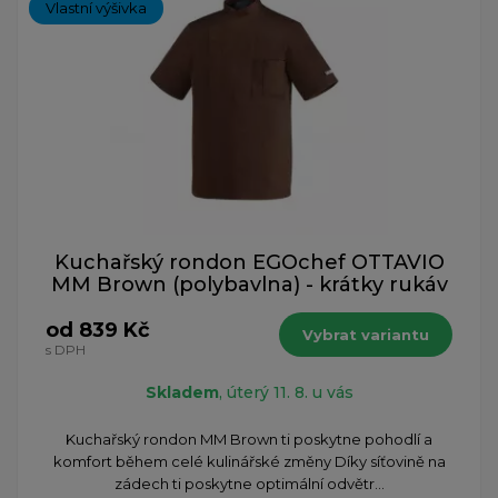
Vlastní výšivka
Kuchařský rondon EGOchef OTTAVIO
MM Brown (polybavlna) - krátky rukáv
od 839 Kč
Vybrat variantu
s DPH
Skladem
, úterý 11. 8. u vás
Kuchařský rondon MM Brown ti poskytne pohodlí a
komfort během celé kulinářské změny Díky síťovině na
zádech ti poskytne optimální odvětr...