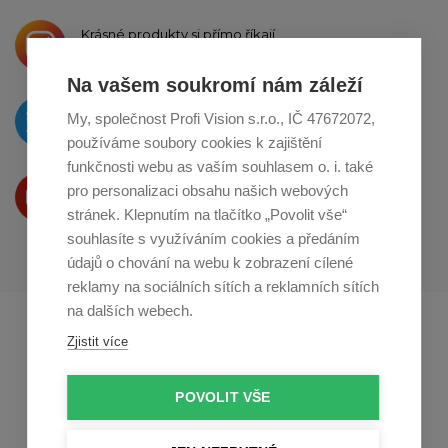
Krásné produkty si přímo říkají
o sdílení na
Instagramu
Na vašem soukromí nám záleží
O novinkách píšeme
My, společnost Profi Vision s.r.o., IČ 47672072,
na
Twitteru
používáme soubory cookies k zajištění
funkčnosti webu as vaším souhlasem o. i. také
Produkty Vám představujeme
pro personalizaci obsahu našich webových
na
Youtube
stránek. Klepnutím na tlačítko „Povolit vše“
souhlasíte s využíváním cookies a předáním
údajů o chování na webu k zobrazení cílené
reklamy na sociálních sítích a reklamních sítích
na dalších webech.
Profikuchar.sk
Profikoch.at
Zjistit více
Profiszakacs.hu
POVOLIT VŠE