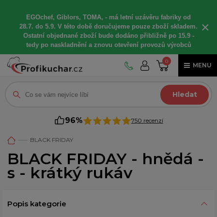
EGOchef, Giblors, TOMA, -
má letní
uzávěru fabriky od
×
28.7. do 5.9. V této době
doručujeme
pouze zboží skladem.
Ostatní
objednané
zboží bude dodáno
přibližně
po 15.9 -
t
edy po naskladnění a znovu otevření provozů výrobců
0
MENU
Hledat
96%
750 recenzí
BLACK FRIDAY
BLACK FRIDAY - hnědá -
s - krátký rukáv
Popis kategorie