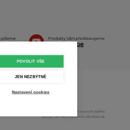
h píšeme
Produkty Vám představujeme
teru
na
Youtube
POVOLIT VŠE
JEN NEZBYTNÉ
u
Nastavení cookies
right © 2010 - 2026 profikuchar.cz Všechna práva vyhrazena
eshop na mieru
vytvorilo
vibration.sk