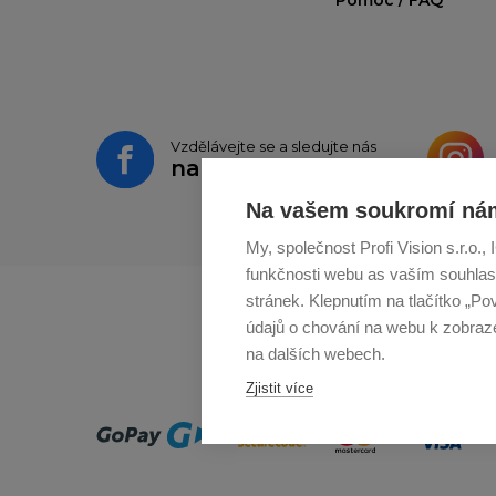
Vzdělávejte se a sledujte nás
na
Facebooku
Na vašem soukromí nám
My, společnost Profi Vision s.r.o.
funkčnosti webu as vaším souhlas
stránek. Klepnutím na tlačítko „Po
údajů o chování na webu k zobrazen
na dalších webech.
Zjistit více