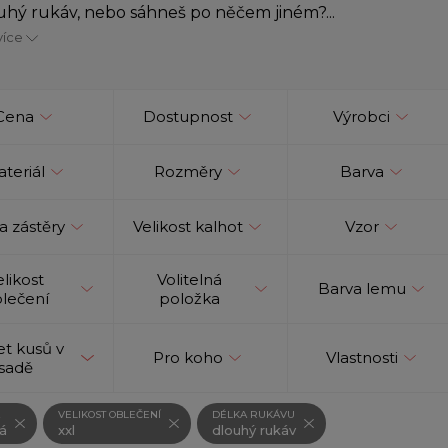
ouhý rukáv, nebo sáhneš po něčem jiném?...
více
Cena
Dostupnost
Výrobci
teriál
Rozměry
Barva
a zástěry
Velikost kalhot
Vzor
elikost
Volitelná
Barva lemu
lečení
položka
t kusů v
Pro koho
Vlastnosti
sadě
VELIKOST OBLEČENÍ
DÉLKA RUKÁVU
vá
xxl
dlouhý rukáv