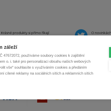
Krásné produkty si přímo říkají
O novinkác
o sdílení na
Instagramu
na
Twit
 záleží
, IČ 47672072, používáme soubory cookies k zajištění
em o. i. také pro personalizaci obsahu našich webových
Profikuchar.sk
Profikoch.at
Profiszakacs.h
volit vše“ souhlasíte s využíváním cookies a předáním
í cílené reklamy na sociálních sítích a reklamních sítích
Copy