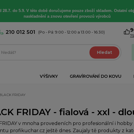
 28.7. do 5.9. V této době
doručujeme
pouze zboží skladem. Ostatní
ob
naskladnění a znovu otevření provozů výrobců
9
210 012 501
(Po - Pá: 9:00 - 12:00 a 13:00 - 16:30)
75
Hledat
VÝŠIVKY
GRAVÍROVÁNÍ DO KOVU
BLACK FRIDAY
K FRIDAY - fialová - xxl - dl
RIDAY v mnoha provedeních pro profesionální i hobby k
ntu profikuchar.cz ještě dnes. Zaujaly tě produkty z ka