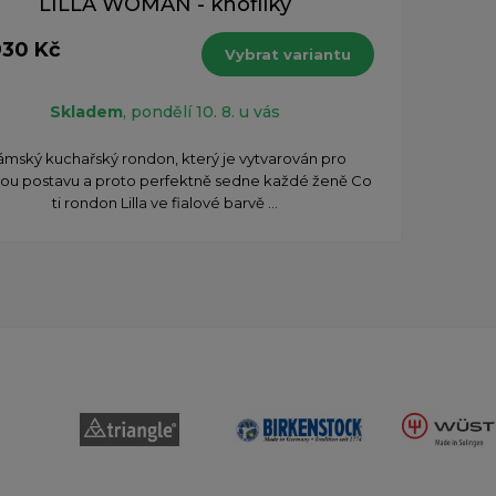
LILLA WOMAN - knoflíky
930 Kč
Vybrat variantu
Skladem
, pondělí 10. 8. u vás
mský kuchařský rondon, který je vytvarován pro
ou postavu a proto perfektně sedne každé ženě Co
ti rondon Lilla ve fialové barvě ...