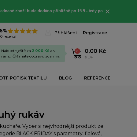
×
jednané
zboží bude dodáno
přibližně
po 15.9 - t
edy po
6%
Přihlášení
Registrace
0 recenzí
0,00 Kč
Nakupte ještě za
2 000 Kč
a v
0
rámci ČR máte dopravu zdarma.
s DPH
DTF POTISK TEXTILU
BLOG
REFERENCE
ouhý rukáv
uchaře. Vyber si nejvhodnější produkt ze
tegorie BLACK FRIDAY s parametry: fialová,