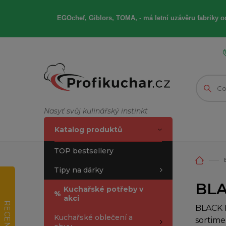
EGOchef, Giblors, TOMA, -
má letní
uzávěru fabriky od
Nasyť svůj kulinářský instinkt
Katalog produktů
TOP bestsellery
Tipy na dárky
BLAC
Kuchařské potřeby v
%
akci
RECENZE
BLACK F
Kuchařské oblečení a
sortime