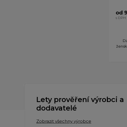
od 
s DPH
Dá
žensk
Lety prověření výrobci a
dodavatelé
Zobrazit všechny výrobce