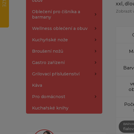
obuv
xxl, dl
Zobrazit 
Oblečení pro číšníka a
barmany
Wellness oblečení a obuv
Kuchyňské nože
Broušení nožů
Ma
Gastro zařízení
Barv
Grilovací příslušenství
v
Káva
ob
Pro domácnost
Poče
Kuchařské knihy
BARVA
fialo