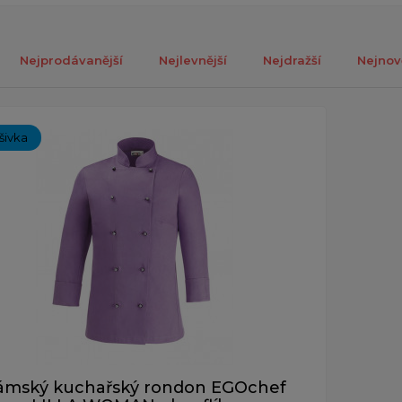
Nejprodávanější
Nejlevnější
Nejdražší
Nejnov
ch 1-1 z celkově 1 záznamů.
ýšivka
ámský kuchařský rondon EGOchef