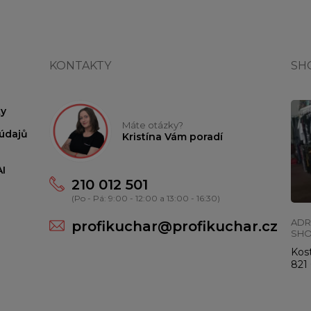
KONTAKTY
SH
y
Máte otázky?
údajů
Kristína Vám poradí
I
210 012 501
(Po - Pá: 9:00 - 12:00 a 13:00 - 16:30)
ADR
profikuchar@profikuchar.cz
SH
Kost
821 