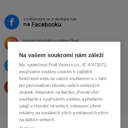
Vzdělávejte se a sledujte nás
na
Facebooku
Krásné produkty si přímo říkají
o sdílení na
Instagramu
Na vašem soukromí nám záleží
O novinkách píšeme
My, společnost Profi Vision s.r.o., IČ 47672072,
na
Twitteru
používáme soubory cookies k zajištění
funkčnosti webu as vaším souhlasem o. i. také
Produkty Vám představujeme
pro personalizaci obsahu našich webových
na
Youtube
stránek. Klepnutím na tlačítko „Povolit vše“
souhlasíte s využíváním cookies a předáním
údajů o chování na webu k zobrazení cílené
reklamy na sociálních sítích a reklamních sítích
na dalších webech.
Profikuchar.sk
Profikoch.at