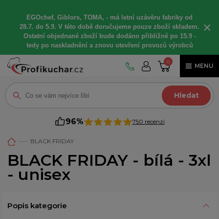
EGOchef, Giblors, TOMA, -
má letní
uzávěru fabriky od
×
28.7. do 5.9. V této době
doručujeme
pouze zboží skladem.
Ostatní
objednané
zboží bude dodáno
přibližně
po 15.9 -
t
edy po naskladnění a znovu otevření provozů výrobců
0
MENU
Hledat
96%
750 recenzí
BLACK FRIDAY
BLACK FRIDAY - bílá - 3xl
- unisex
Popis kategorie