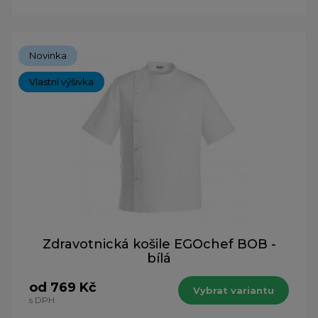
Novinka
Vlastní výšivka
Zdravotnická košile EGOchef BOB -
bílá
od 769 Kč
Vybrat variantu
s DPH