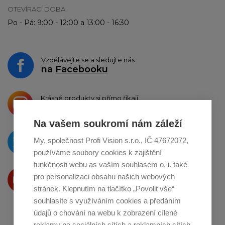
OTEVÍRACÍ DOBA
Po - Pá: 9:00 - 12:00 a 13:00 - 16:30
Vzdělávejte se a sledujte nás
na
Facebooku
Krásné produkty si přímo říkají
o sdílení na
Instagramu
Na vašem soukromí nám záleží
O novinkách píšeme
My, společnost Profi Vision s.r.o., IČ 47672072,
na
Twitteru
používáme soubory cookies k zajištění
funkčnosti webu as vaším souhlasem o. i. také
Produkty Vám představujeme
pro personalizaci obsahu našich webových
na
Youtube
stránek. Klepnutím na tlačítko „Povolit vše“
souhlasíte s využíváním cookies a předáním
údajů o chování na webu k zobrazení cílené
reklamy na sociálních sítích a reklamních sítích