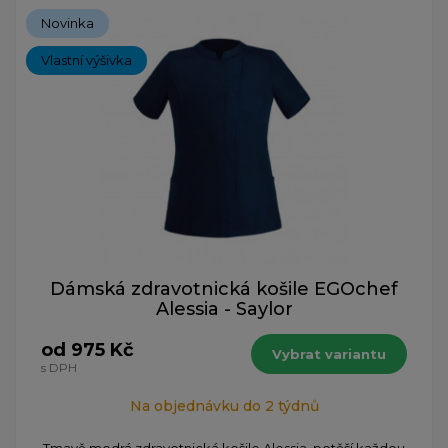
Novinka
Vlastní výšivka
Dámská zdravotnická košile EGOchef
Alessia - Saylor
od 975 Kč
Vybrat variantu
s DPH
Na objednávku do 2 týdnů
Tmavě modrá zdravotnická košile Alessia, potěší každou