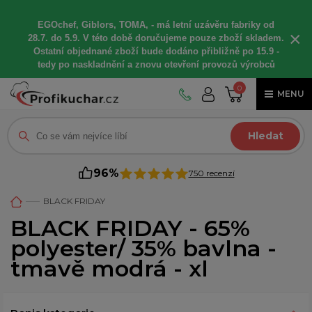
EGOchef, Giblors, TOMA, -
má letní
uzávěru fabriky od
×
28.7. do 5.9. V této době
doručujeme
pouze zboží skladem.
Ostatní
objednané
zboží bude dodáno
přibližně
po 15.9 -
t
edy po naskladnění a znovu otevření provozů výrobců
0
MENU
Hledat
96%
750 recenzí
BLACK FRIDAY
BLACK FRIDAY - 65%
polyester/ 35% bavlna -
tmavě modrá - xl