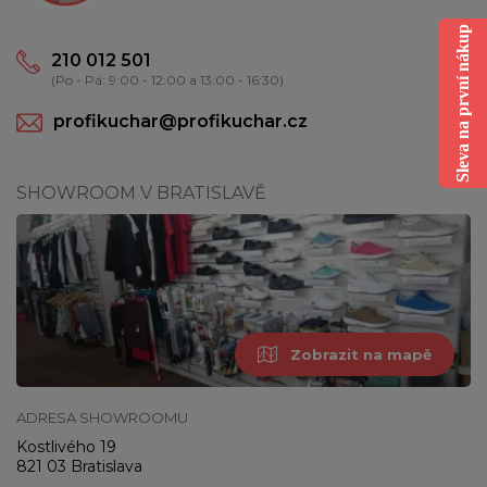
Sleva na první nákup
210 012 501
(Po - Pá: 9:00 - 12:00 a 13:00 - 16:30)
profikuchar@profikuchar.cz
SHOWROOM V BRATISLAVĚ
Zobrazit na mapě
ADRESA SHOWROOMU
Kostlivého 19
821 03 Bratislava