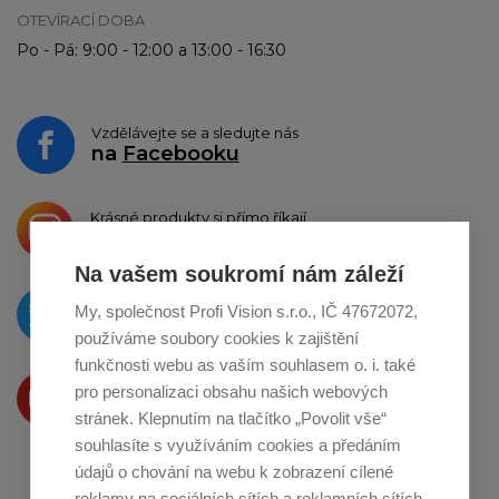
OTEVÍRACÍ DOBA
Po - Pá: 9:00 - 12:00 a 13:00 - 16:30
Vzdělávejte se a sledujte nás
na
Facebooku
Krásné produkty si přímo říkají
o sdílení na
Instagramu
Na vašem soukromí nám záleží
O novinkách píšeme
My, společnost Profi Vision s.r.o., IČ 47672072,
na
Twitteru
používáme soubory cookies k zajištění
funkčnosti webu as vaším souhlasem o. i. také
Produkty Vám představujeme
pro personalizaci obsahu našich webových
na
Youtube
stránek. Klepnutím na tlačítko „Povolit vše“
souhlasíte s využíváním cookies a předáním
údajů o chování na webu k zobrazení cílené
reklamy na sociálních sítích a reklamních sítích