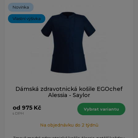
Novinka
Vlastní výšivka
Dámská zdravotnická košile EGOchef
Alessia - Saylor
od 975 Kč
Vybrat variantu
s DPH
Na objednávku do 2 týdnů
Tmavě modrá zdravotnická košile Alessia, potěší každou