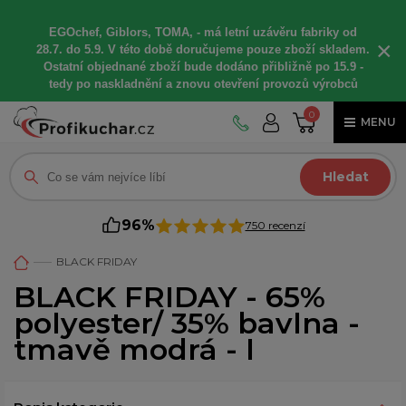
EGOchef, Giblors, TOMA, -
má letní
uzávěru fabriky od
×
28.7. do 5.9. V této době
doručujeme
pouze zboží skladem.
Ostatní
objednané
zboží bude dodáno
přibližně
po 15.9 -
t
edy po naskladnění a znovu otevření provozů výrobců
0
MENU
Hledat
96%
750 recenzí
BLACK FRIDAY
BLACK FRIDAY - 65%
polyester/ 35% bavlna -
tmavě modrá - l