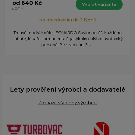
od 640 Kč
Vybrat variantu
s DPH
Na objednávku do 2 týdnů
​Tmavě modrá košile LEONARDO Saylor potěší každého
zubaře, lékaře, farmaceuta či jakýkoliv další zdravotnický
personál Bez zapínání 3 k...
Lety prověření výrobci a dodavatelé
Zobrazit všechny výrobce