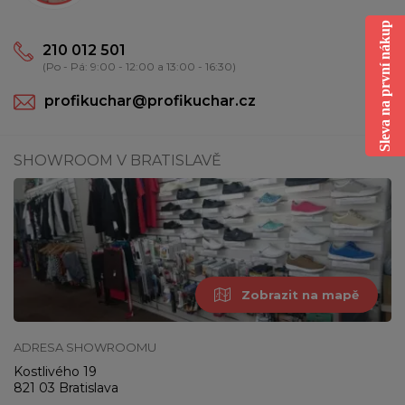
Sleva na první nákup
210 012 501
(Po - Pá: 9:00 - 12:00 a 13:00 - 16:30)
profikuchar@profikuchar.cz
SHOWROOM V BRATISLAVĚ
Zobrazit na mapě
ADRESA SHOWROOMU
Kostlivého 19
821 03 Bratislava