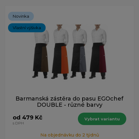
Novinka
Vlastní výšivka
Barmanská zástěra do pasu EGOchef
DOUBLE - různé barvy
od 479 Kč
Vybrat variantu
s DPH
Na objednávku do 2 týdnů