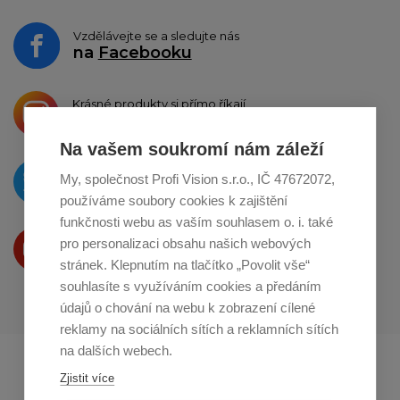
Vzdělávejte se a sledujte nás
na
Facebooku
Krásné produkty si přímo říkají
o sdílení na
Instagramu
Na vašem soukromí nám záleží
O novinkách píšeme
My, společnost Profi Vision s.r.o., IČ 47672072,
na
Twitteru
používáme soubory cookies k zajištění
funkčnosti webu as vaším souhlasem o. i. také
Produkty Vám představujeme
pro personalizaci obsahu našich webových
na
Youtube
stránek. Klepnutím na tlačítko „Povolit vše“
souhlasíte s využíváním cookies a předáním
údajů o chování na webu k zobrazení cílené
reklamy na sociálních sítích a reklamních sítích
na dalších webech.
Profikuchar.sk
Profikoch.at
Zjistit více
Profiszakacs.hu