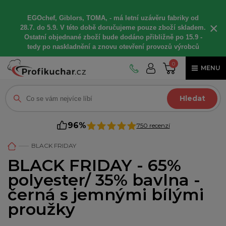
EGOchef, Giblors, TOMA, -
má letní
uzávěru fabriky od
×
28.7. do 5.9. V této době
doručujeme
pouze zboží skladem.
Ostatní
objednané
zboží bude dodáno
přibližně
po 15.9 -
t
edy po naskladnění a znovu otevření provozů výrobců
0
MENU
Hledat
96%
750 recenzí
BLACK FRIDAY
BLACK FRIDAY - 65%
polyester/ 35% bavlna -
černá s jemnými bílými
proužky