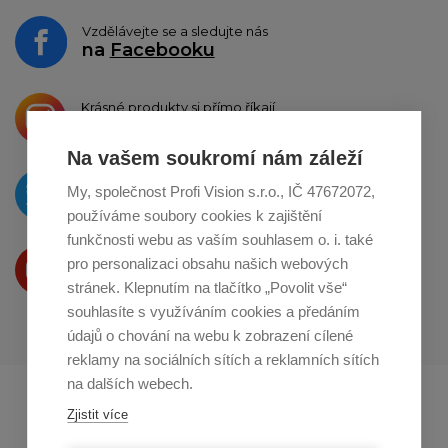
Vzdělávejte se a sledujte nás
na
Facebooku
Krásné produkty si přímo říkají
o sdílení na
Instagramu
Na vašem soukromí nám záleží
O novinkách píšeme
My, společnost Profi Vision s.r.o., IČ 47672072,
na
Twitteru
používáme soubory cookies k zajištění
funkčnosti webu as vaším souhlasem o. i. také
Produkty Vám představujeme
pro personalizaci obsahu našich webových
na
Youtube
stránek. Klepnutím na tlačítko „Povolit vše“
souhlasíte s využíváním cookies a předáním
údajů o chování na webu k zobrazení cílené
reklamy na sociálních sítích a reklamních sítích
na dalších webech.
Profikuchar.sk
Profikoch.at
Zjistit více
Profiszakacs.hu