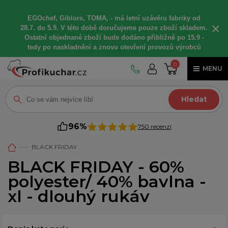
EGOchef, Giblors, TOMA, -
má letní
uzávěru fabriky od
×
28.7. do 5.9. V této době
doručujeme
pouze zboží skladem.
Ostatní
objednané
zboží bude dodáno
přibližně
po 15.9 -
t
edy po naskladnění a znovu otevření provozů výrobců
0
MENU
Hledat
96%
750 recenzí
BLACK FRIDAY
BLACK FRIDAY - 60%
polyester/ 40% bavlna -
xl - dlouhý rukáv