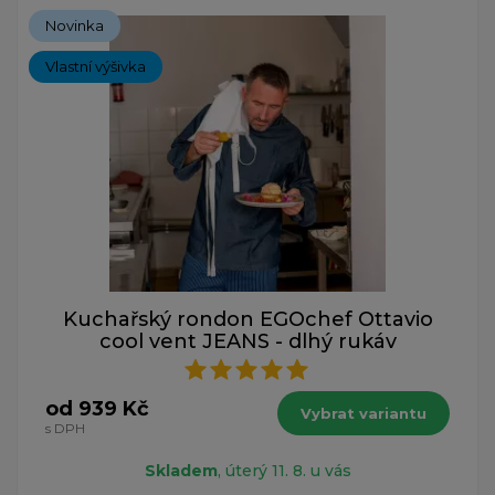
Novinka
Vlastní výšivka
Kuchařský rondon EGOchef Ottavio
cool vent JEANS - dlhý rukáv
od 939 Kč
Vybrat variantu
s DPH
Skladem
, úterý 11. 8. u vás