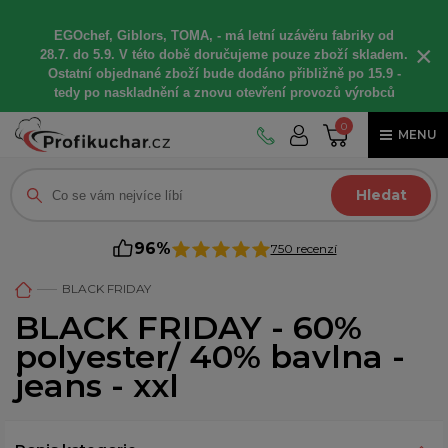
EGOchef, Giblors, TOMA, -
má letní
uzávěru fabriky od
×
28.7. do 5.9. V této době
doručujeme
pouze zboží skladem.
Ostatní
objednané
zboží bude dodáno
přibližně
po 15.9 -
t
edy po naskladnění a znovu otevření provozů výrobců
0
MENU
Hledat
96%
750 recenzí
BLACK FRIDAY
BLACK FRIDAY - 60%
polyester/ 40% bavlna -
jeans - xxl