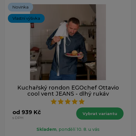
Novinka
Vlastní výšivka
Kuchařský rondon EGOchef Ottavio
cool vent JEANS - dlhý rukáv
od 939 Kč
Vybrat variantu
s DPH
Skladem
, pondělí 10. 8. u vás