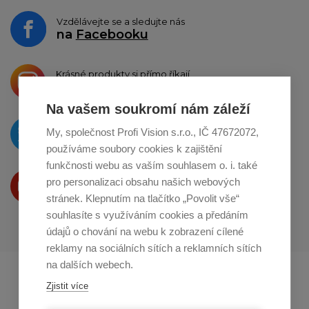
Vzdělávejte se a sledujte nás
na
Facebooku
Krásné produkty si přímo říkají
o sdílení na
Instagramu
Na vašem soukromí nám záleží
O novinkách píšeme
My, společnost Profi Vision s.r.o., IČ 47672072,
na
Twitteru
používáme soubory cookies k zajištění
funkčnosti webu as vaším souhlasem o. i. také
Produkty Vám představujeme
pro personalizaci obsahu našich webových
na
Youtube
stránek. Klepnutím na tlačítko „Povolit vše“
souhlasíte s využíváním cookies a předáním
údajů o chování na webu k zobrazení cílené
reklamy na sociálních sítích a reklamních sítích
na dalších webech.
Profikuchar.sk
Profikoch.at
Zjistit více
Profiszakacs.hu