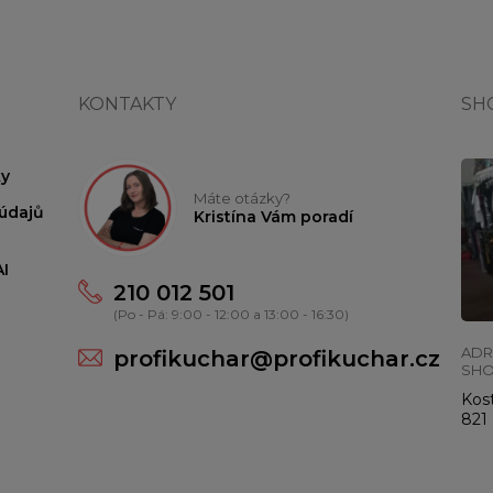
KONTAKTY
SH
y
Máte otázky?
údajů
Kristína Vám poradí
I
210 012 501
(Po - Pá: 9:00 - 12:00 a 13:00 - 16:30)
ADR
profikuchar@profikuchar.cz
SH
Kost
821 