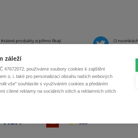
Krásné produkty si přímo říkají
O novinkác
o sdílení na
Instagramu
na
Twit
 záleží
, IČ 47672072, používáme soubory cookies k zajištění
em o. i. také pro personalizaci obsahu našich webových
Profikuchar.sk
Profikoch.at
Profiszakacs.h
volit vše“ souhlasíte s využíváním cookies a předáním
í cílené reklamy na sociálních sítích a reklamních sítích
Copy