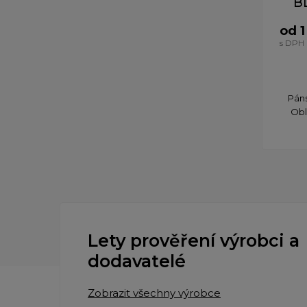
BL
od 1
s DPH
Páns
Obl
Lety prověření výrobci a
dodavatelé
Zobrazit všechny výrobce