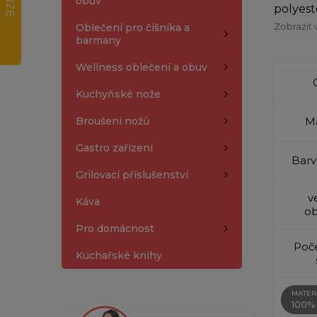
obuv
polyest
Zobrazit 
Oblečení pro číšníka a
barmany
Wellness oblečení a obuv
Kuchyňské nože
Broušení nožů
Ma
Gastro zařízení
Barv
Grilovací příslušenství
v
Káva
ob
Pro domácnost
Poče
Kuchařské knihy
MATER
100%