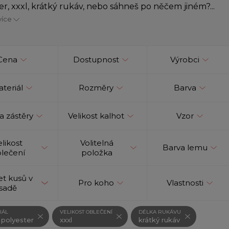
er, xxxl, krátký rukáv, nebo sáhneš po něčem jiném?...
více
Cena
Dostupnost
Výrobci
teriál
Rozměry
Barva
a zástěry
Velikost kalhot
Vzor
elikost
Volitelná
Barva lemu
lečení
položka
t kusů v
Pro koho
Vlastnosti
sadě
IÁL
VELIKOST OBLEČENÍ
DÉLKA RUKÁVU
 polyester
xxxl
krátký rukáv