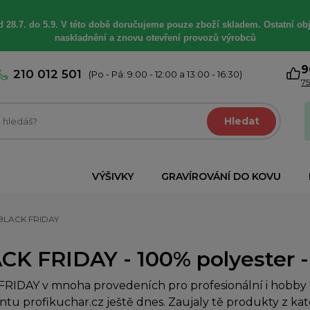
 28.7. do 5.9. V této době
doručujeme
pouze zboží skladem. Ostatní
ob
naskladnění a znovu otevření provozů výrobců
9
210 012 501
(Po - Pá: 9:00 - 12:00 a 13:00 - 16:30)
75
Hledat
VÝŠIVKY
GRAVÍROVÁNÍ DO KOVU
BLACK FRIDAY
CK FRIDAY - 100% polyester - 
RIDAY v mnoha provedeních pro profesionální i hobby k
ntu profikuchar.cz ještě dnes. Zaujaly tě produkty z k