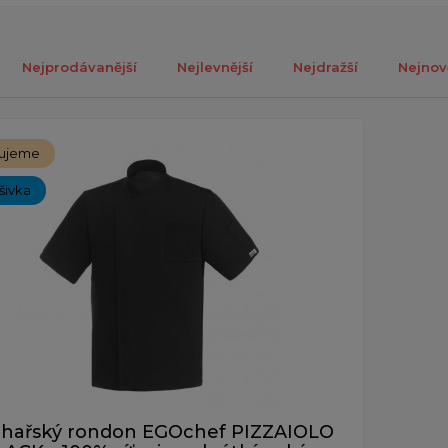
Nejprodávanější
Nejlevnější
Nejdražší
Nejnov
ch 1-1 z celkově 1 záznamů.
ujeme
ýšivka
hařský rondon EGOchef PIZZAIOLO