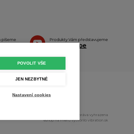
h píšeme
Produkty Vám představujeme
teru
na
Youtube
POVOLIT VŠE
JEN NEZBYTNÉ
u
Nastavení cookies
right © 2010 - 2026 profikuchar.cz Všechna práva vyhrazena
eshop na mieru
vytvorilo
vibration.sk