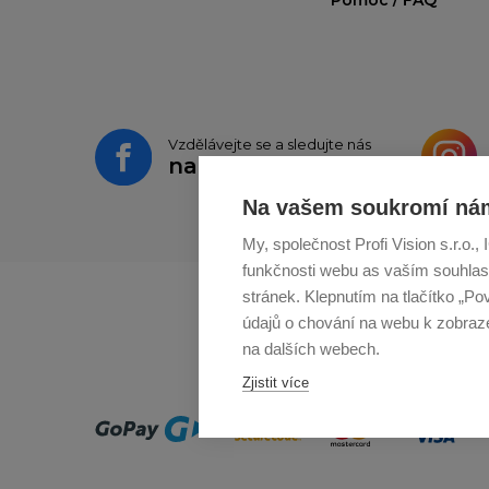
Vzdělávejte se a sledujte nás
na
Facebooku
Na vašem soukromí nám
My, společnost Profi Vision s.r.o.
funkčnosti webu as vaším souhlas
stránek. Klepnutím na tlačítko „Po
údajů o chování na webu k zobrazen
na dalších webech.
Zjistit více