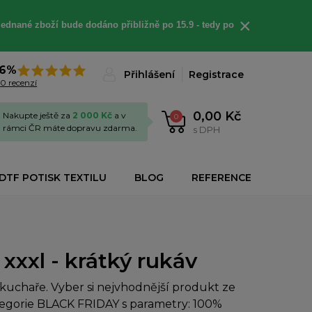
×
jednané
zboží bude dodáno
přibližně
po 15.9 - t
edy po
6%
Přihlášení
Registrace
0 recenzí
0,00 Kč
Nakupte ještě za
2 000 Kč
a v
0
rámci ČR máte dopravu zdarma.
s DPH
DTF POTISK TEXTILU
BLOG
REFERENCE
xxxl - krátký rukáv
uchaře. Vyber si nejvhodnější produkt ze
ategorie BLACK FRIDAY s parametry: 100%