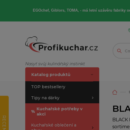
EGOchef, Giblors, TOMA, -
má letní
uzávěru fabriky od
Nasyť svůj kulinářský instinkt
Katalog produktů
TOP bestsellery
Tipy na dárky
BLA
Kuchařské potřeby v
%
akci
RECENZE
BLACK F
Kuchařské oblečení a
sortime