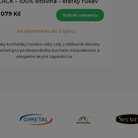
ACK - 100% síťovina - krátký rukáv
 079 Kč
Vybrat variantu
Na objednávku do 2 týdnů
ký kuchařský rondon ušitý celý z oblíbené síťoviny.
ečení pro profesionálního kuchaře má praktické a
elegantní skryté zapínání na ...