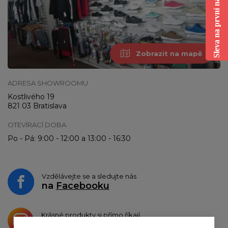
Sleva na první nákup
Zobrazit na mapě
ADRESA SHOWROOMU
Kostlivého 19
821 03 Bratislava
OTEVÍRACÍ DOBA
Po - Pá: 9:00 - 12:00 a 13:00 - 16:30
Vzdělávejte se a sledujte nás
na
Facebooku
Krásné produkty si přímo říkají
o sdílení na
Instagramu