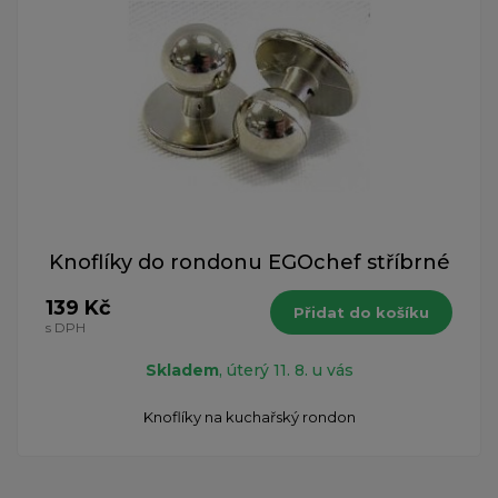
Knoflíky do rondonu EGOchef stříbrné
139 Kč
Přidat do košíku
s DPH
Skladem
, úterý 11. 8. u vás
Knoflíky na kuchařský rondon