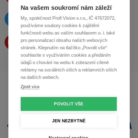
Na vašem soukromí nám záleží
O novinkách píšeme
My, společnost Profi Vision s.r.o., IČ 47672072,
na
Twitteru
používáme soubory cookies k zajištění
funkčnosti webu as vaším souhlasem o. i. také
Produkty Vám představujeme
pro personalizaci obsahu našich webových
na
Youtube
stránek. Klepnutím na tlačítko „Povolit vše“
souhlasíte s využíváním cookies a předáním
údajů o chování na webu k zobrazení cílené
reklamy na sociálních sítích a reklamních sítích
na dalších webech.
Profikuchar.sk
Profikoch.at
Zjistit více
Profiszakacs.hu
POVOLIT VŠE
JEN NEZBYTNÉ
Nastavení cookies