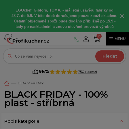
EGOchef, Giblors, TOMA, -
má letní
uzávěru fabriky od
×
28.7. do 5.9. V této době
doručujeme
pouze zboží skladem.
Ostatní
objednané
zboží bude dodáno
přibližně
po 15.9 -
t
edy po naskladnění a znovu otevření provozů výrobců
0
MENU
Hledat
96%
750 recenzí
BLACK FRIDAY
BLACK FRIDAY - 100%
plast - stříbrná
Popis kategorie