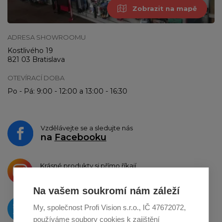
Zobrazit na mapě
ADRESA SHOWROOMU
Kostlivého 19
821 03 Bratislava
OTEVÍRACÍ DOBA
Po - Pá: 9:00 - 12:00 a 13:00 - 16:30
Vzdělávejte se a sledujte nás
na
Facebooku
Krásné produkty si přímo říkají
o sdílení na
Instagramu
Na vašem soukromí nám záleží
O novinkách píšeme
My, společnost Profi Vision s.r.o., IČ 47672072,
na
Twitteru
používáme soubory cookies k zajištění