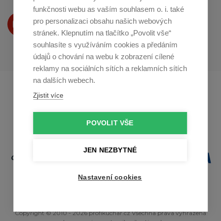
funkčnosti webu as vaším souhlasem o. i. také
Produkty Vám představujeme
pro personalizaci obsahu našich webových
na
Youtube
stránek. Klepnutím na tlačítko „Povolit vše“
souhlasíte s využíváním cookies a předáním
údajů o chování na webu k zobrazení cílené
reklamy na sociálních sítích a reklamních sítích
na dalších webech.
Profikuchar.sk
Profikoch.at
Zjistit více
Profiszakacs.hu
POVOLIT VŠE
JEN NEZBYTNÉ
Nastavení cookies
Copyright © 2010 - 2026 profikuchar.cz Všechna práva vyhrazena