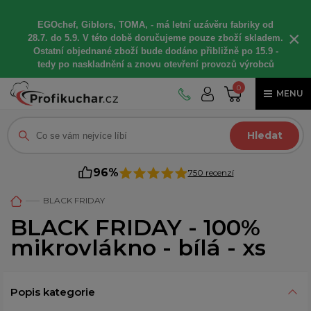
EGOchef, Giblors, TOMA, -
má letní
uzávěru fabriky od
×
28.7. do 5.9. V této době
doručujeme
pouze zboží skladem.
Ostatní
objednané
zboží bude dodáno
přibližně
po 15.9 -
t
edy po naskladnění a znovu otevření provozů výrobců
0
MENU
Hledat
96%
750 recenzí
BLACK FRIDAY
BLACK FRIDAY - 100%
mikrovlákno - bílá - xs
Popis kategorie