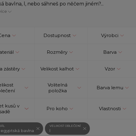
á bavlna, l, nebo sáhneš po něčem jiném?...
více
Cena
Dostupnost
Výrobci
teriál
Rozměry
Barva
a zástěry
Velikost kalhot
Vzor
elikost
Volitelná
Barva lemu
lečení
položka
t kusů v
Pro koho
Vlastnosti
sadě
IÁL
VELIKOST OBLEČENÍ
 egyptská bavlna
l