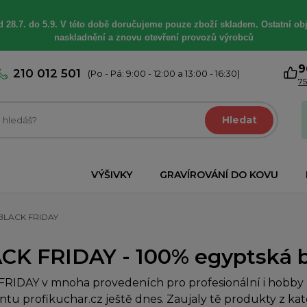
 28.7. do 5.9. V této době
doručujeme
pouze zboží skladem. Ostatní
ob
naskladnění a znovu otevření provozů výrobců
9
210 012 501
(Po - Pá: 9:00 - 12:00 a 13:00 - 16:30)
75
Hledat
VÝŠIVKY
GRAVÍROVÁNÍ DO KOVU
BLACK FRIDAY
CK FRIDAY - 100% egyptská ba
RIDAY v mnoha provedeních pro profesionální i hobby k
ntu profikuchar.cz ještě dnes. Zaujaly tě produkty z k