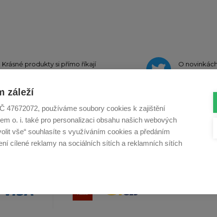
Krásné produkty si přímo říkají
O novinkác
o sdílení na
Instagramu
na
Twit
 záleží
, IČ 47672072, používáme soubory cookies k zajištění
em o. i. také pro personalizaci obsahu našich webových
Profikuchar.sk
Profikoch.at
Profiszakacs.h
volit vše“ souhlasíte s využíváním cookies a předáním
í cílené reklamy na sociálních sítích a reklamních sítích
Copy