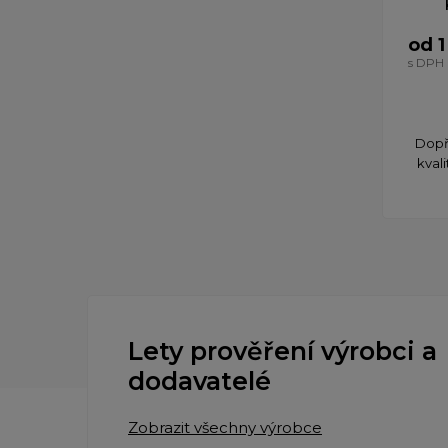
od 1
s DPH
Dopř
kval
Lety prověření výrobci a
dodavatelé
Zobrazit všechny výrobce