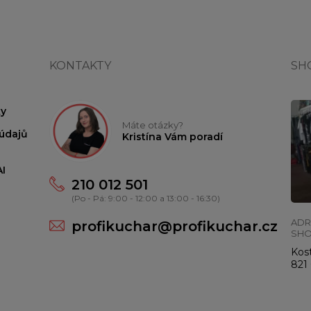
KONTAKTY
SH
y
Máte otázky?
údajů
Kristína Vám poradí
I
210 012 501
(Po - Pá: 9:00 - 12:00 a 13:00 - 16:30)
ADR
profikuchar@profikuchar.cz
SH
Kost
821 