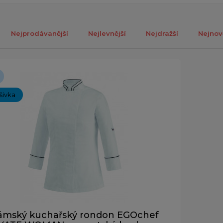
Nejprodávanější
Nejlevnější
Nejdražší
Nejnov
ch 1-1 z celkově 1 záznamů.
ýšivka
ámský kuchařský rondon EGOchef