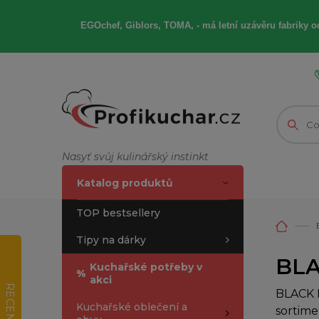
EGOchef, Giblors, TOMA, -
má letní
uzávěru fabriky od
Nasyť svůj kulinářský instinkt
Katalog produktů
TOP bestsellery
Tipy na dárky
BLA
Kuchařské potřeby v
%
akci
RECENZE
BLACK F
Kuchařské oblečení a
sortime