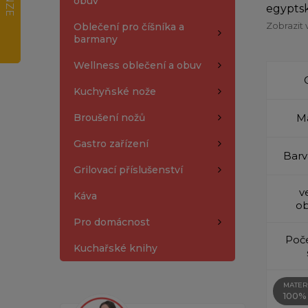
obuv
egyptsk
Zobrazit 
Oblečení pro číšníka a
barmany
Wellness oblečení a obuv
Kuchyňské nože
Broušení nožů
Ma
Gastro zařízení
Barv
Grilovací příslušenství
v
Káva
ob
Pro domácnost
Poče
Kuchařské knihy
MATER
100%