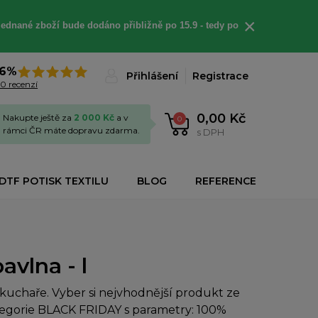
×
jednané
zboží bude dodáno
přibližně
po 15.9 - t
edy po
6%
Přihlášení
Registrace
0 recenzí
0,00 Kč
Nakupte ještě za
2 000 Kč
a v
0
rámci ČR máte dopravu zdarma.
s DPH
DTF POTISK TEXTILU
BLOG
REFERENCE
vlna - l
uchaře. Vyber si nejvhodnější produkt ze
ategorie BLACK FRIDAY s parametry: 100%