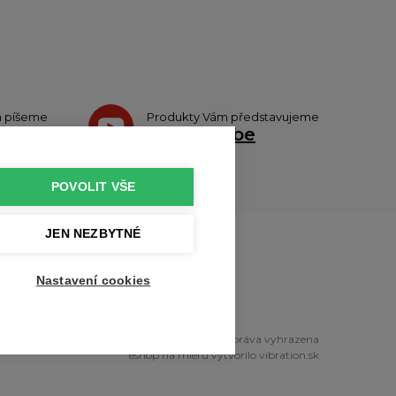
h píšeme
Produkty Vám představujeme
teru
na
Youtube
POVOLIT VŠE
JEN NEZBYTNÉ
u
Nastavení cookies
right © 2010 - 2026 profikuchar.cz Všechna práva vyhrazena
eshop na mieru
vytvorilo
vibration.sk