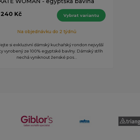
KATE WOMAN - egyptská bavlna
 240 Kč
Vybrat variantu
Na objednávku do 2 týdnů
ejte si exkluzivní dámský kuchařský rondon nejvyšší
ity vyrobený ze 100% egyptské bavlny. Dámský střih
nechá vyniknout ženské pos...