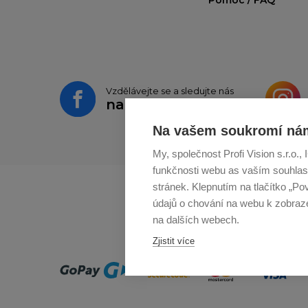
Vzdělávejte se a sledujte nás
na
Facebooku
Na vašem soukromí nám
My, společnost Profi Vision s.r.o.
funkčnosti webu as vaším souhlas
stránek. Klepnutím na tlačítko „Po
údajů o chování na webu k zobrazen
na dalších webech.
Zjistit více