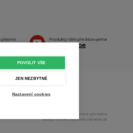
h píšeme
Produkty Vám představujeme
teru
na
Youtube
POVOLIT VŠE
JEN NEZBYTNÉ
u
Nastavení cookies
right © 2010 - 2026 profikuchar.cz Všechna práva vyhrazena
eshop na mieru
vytvorilo
vibration.sk