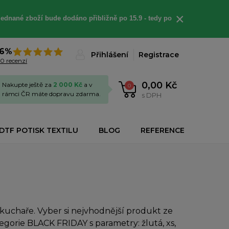
×
jednané
zboží bude dodáno
přibližně
po 15.9 - t
edy po
6%
Přihlášení
Registrace
0 recenzí
0,00 Kč
Nakupte ještě za
2 000 Kč
a v
0
rámci ČR máte dopravu zdarma.
s DPH
DTF POTISK TEXTILU
BLOG
REFERENCE
uchaře. Vyber si nejvhodnější produkt ze
egorie BLACK FRIDAY s parametry: žlutá, xs,