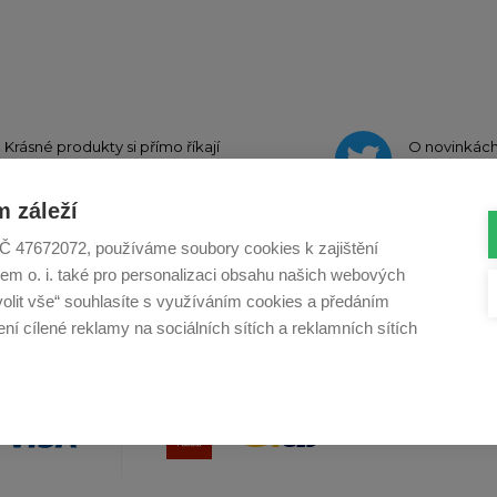
Krásné produkty si přímo říkají
O novinkác
o sdílení na
Instagramu
na
Twit
 záleží
, IČ 47672072, používáme soubory cookies k zajištění
em o. i. také pro personalizaci obsahu našich webových
Profikuchar.sk
Profikoch.at
Profiszakacs.h
volit vše“ souhlasíte s využíváním cookies a předáním
í cílené reklamy na sociálních sítích a reklamních sítích
Copy