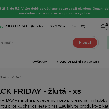
 28.7. do 5.9. V této době
doručujeme
pouze zboží skladem. Ostatní
ob
naskladnění a znovu otevření provozů výrobců
9
210 012 501
(Po - Pá: 9:00 - 12:00 a 13:00 - 16:30)
75
Hledat
VÝŠIVKY
GRAVÍROVÁNÍ DO KOVU
BLACK FRIDAY
CK FRIDAY - žlutá - xs
RIDAY v mnoha provedeních pro profesionální i hobby k
ntu profikuchar.cz ještě dnes. Zaujaly tě produkty z kat