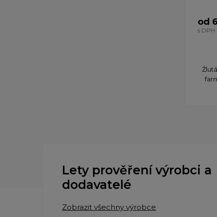
od 
s DPH
Žlut
far
Lety prověření výrobci a
dodavatelé
Zobrazit všechny výrobce