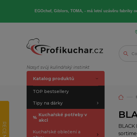
EGOchef, Giblors, TOMA, -
má letní
uzávěru fabriky od
Nasyť svůj kulinářský instinkt
Katalog produktů
TOP bestsellery
Tipy na dárky
BLA
Kuchařské potřeby v
%
akci
RECENZE
BLACK F
Kuchařské oblečení a
sortime