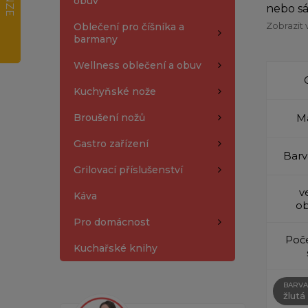
obuv
nebo sá
Zobrazit 
Oblečení pro číšníka a
barmany
Wellness oblečení a obuv
Kuchyňské nože
Broušení nožů
Ma
Gastro zařízení
Barv
Grilovací příslušenství
v
Káva
ob
Pro domácnost
Poče
Kuchařské knihy
BARVA
žlutá