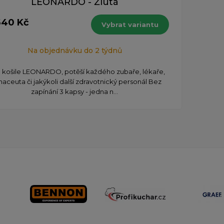
LEONARDO - Žlutá
640 Kč
Vybrat variantu
Na objednávku do 2 týdnů
á košile LEONARDO, potěší každého zubaře, lékaře,
maceuta či jakýkoli další zdravotnický personál Bez
zapínání 3 kapsy - jedna n...