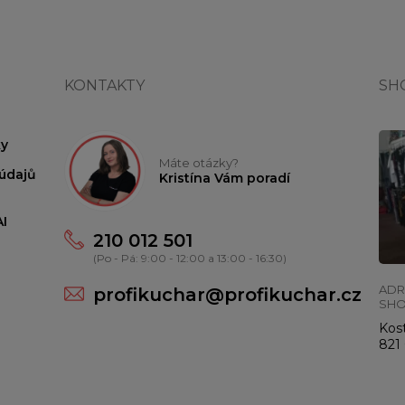
KONTAKTY
SH
y
Máte otázky?
údajů
Kristína Vám poradí
I
210 012 501
(Po - Pá: 9:00 - 12:00 a 13:00 - 16:30)
ADR
profikuchar@profikuchar.cz
SH
Kost
821 