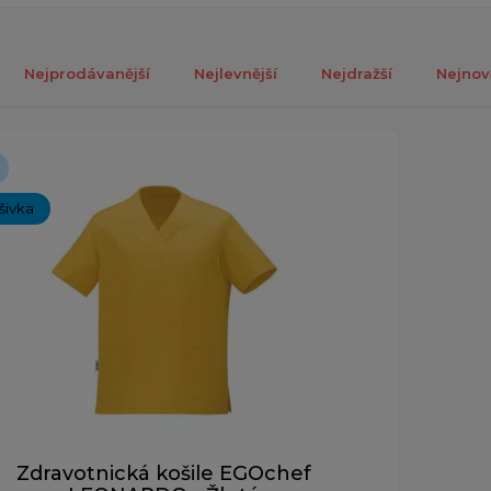
Nejprodávanější
Nejlevnější
Nejdražší
Nejnov
ch 1-1 z celkově 1 záznamů.
ýšivka
Zdravotnická košile EGOchef