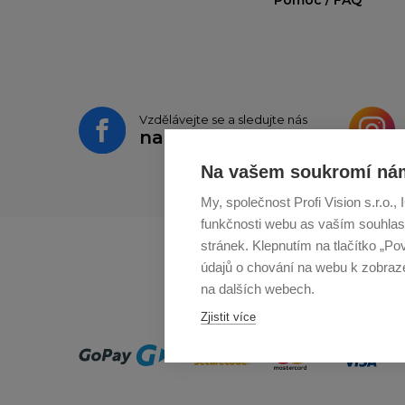
Vzdělávejte se a sledujte nás
na
Facebooku
Na vašem soukromí nám
My, společnost Profi Vision s.r.o.
funkčnosti webu as vaším souhlas
stránek. Klepnutím na tlačítko „Po
údajů o chování na webu k zobrazen
na dalších webech.
Zjistit více