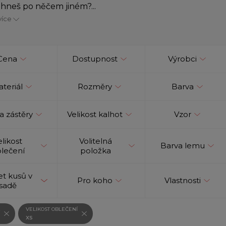
hneš po něčem jiném?...
více
Cena
Dostupnost
Výrobci
teriál
Rozměry
Barva
a zástěry
Velikost kalhot
Vzor
elikost
Volitelná
Barva lemu
lečení
položka
t kusů v
Pro koho
Vlastnosti
sadě
VELIKOST OBLEČENÍ
xs