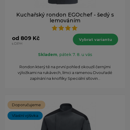
Kuchařský rondon EGOchef - šedý s
lemováním
od 809 Kč
Vybrat variantu
s DPH
Skladem
, pátek 7. 8. u vás
​Rondon který tě na první pohled okouzlí černými
výložkami na rukávech, límci a ramenou Dvouřadé
zapínání na knoflíky Speciální síťovin...
Doporučujeme
Vlastní výšivka