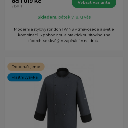
od 1 019 Kč
Vybrat variantu
s DPH
Skladem
, pátek 7. 8. u vás
Moderní a stylový rondon TWINS v tmavošedé a světle
kombinaci. S pohodlnou a praktickou síťovinou na
zádech, se skvělým zapínáním na druk...
Doporučujeme
Vlastní výšivka