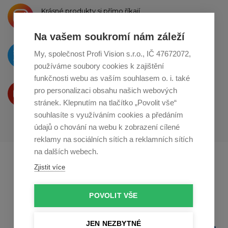
Krásné produkty si přímo říkají
o sdílení na
Instagramu
Na vašem soukromí nám záleží
O novinkách píšeme
My, společnost Profi Vision s.r.o., IČ 47672072,
na
Twitteru
používáme soubory cookies k zajištění
funkčnosti webu as vaším souhlasem o. i. také
Produkty Vám představujeme
pro personalizaci obsahu našich webových
na
Youtube
stránek. Klepnutím na tlačítko „Povolit vše“
souhlasíte s využíváním cookies a předáním
údajů o chování na webu k zobrazení cílené
reklamy na sociálních sítích a reklamních sítích
na dalších webech.
Profikuchar.sk
Profikoch.at
Zjistit více
Profiszakacs.hu
POVOLIT VŠE
JEN NEZBYTNÉ