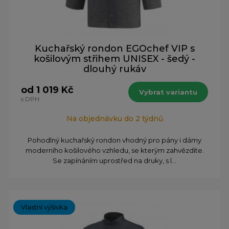
Kuchařský rondon EGOchef VIP s
košilovým střihem UNISEX - šedý -
dlouhý rukáv
od 1 019 Kč
Vybrat variantu
s DPH
Na objednávku do 2 týdnů
Pohodlný kuchařský rondon vhodný pro pány i dámy
moderního košilového vzhledu, se kterým zahvězdíte.
Se zapínáním uprostřed na druky, s l...
Vlastní výšivka