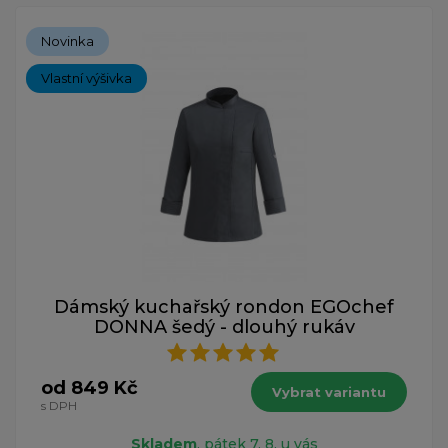
Novinka
Vlastní výšivka
Dámský kuchařský rondon EGOchef
DONNA šedý - dlouhý rukáv
od 849 Kč
Vybrat variantu
s DPH
Skladem
, pátek 7. 8. u vás