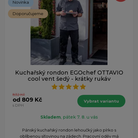
Novinka
Doporučujeme
Kuchařský rondon EGOchef OTTAVIO
cool vent šedý - krátky rukáv
832 Kč
od 809 Kč
Vybrat variantu
s DPH
Skladem
, pátek 7. 8. u vás
Pánský kuchařský rondon lehoučký jako pírko s
oblíbenou síťovinou na zádech. Pracovní oděv má