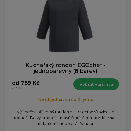
Kuchařský rondon EGOchef -
jednobarevný (8 barev)
od 789 Kč
Vybrat variantu
s DPH
Na objednávku do 2 týdnů
Výjimečně příjemný rondon na nošení se síťovinou v
podpaží. Barvy - modrá, tmavě šedá, šedá, bordó, khaki,
hnědá, černá nebo bílá. Rondon...