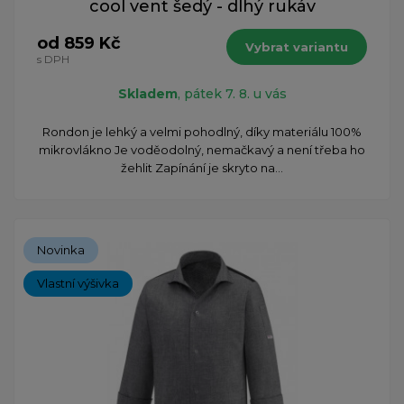
cool vent šedý - dlhý rukáv
od 859 Kč
Vybrat variantu
s DPH
Skladem
, pátek 7. 8. u vás
Rondon je lehký a velmi pohodlný, díky materiálu 100%
mikrovlákno Je voděodolný, nemačkavý a není třeba ho
žehlit Zapínání je skryto na...
Novinka
Vlastní výšivka