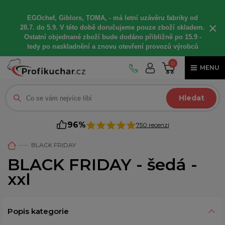
EGOchef, Giblors, TOMA, -
má letní
uzávěru fabriky od
×
28.7. do 5.9. V této době
doručujeme
pouze zboží skladem.
Ostatní
objednané
zboží bude dodáno
přibližně
po 15.9 -
t
edy po naskladnění a znovu otevření provozů výrobců
0
MENU
Hledat
96%
750 recenzí
BLACK FRIDAY
BLACK FRIDAY - šedá -
xxl
Popis kategorie