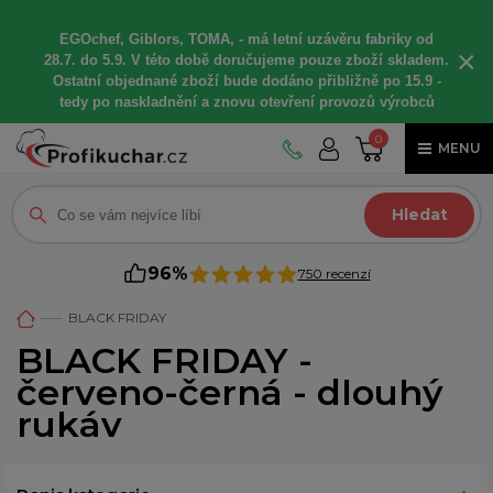
EGOchef, Giblors, TOMA, -
má letní
uzávěru fabriky od
×
28.7. do 5.9. V této době
doručujeme
pouze zboží skladem.
Ostatní
objednané
zboží bude dodáno
přibližně
po 15.9 -
t
edy po naskladnění a znovu otevření provozů výrobců
0
MENU
Hledat
96%
750 recenzí
BLACK FRIDAY
BLACK FRIDAY -
červeno-černá - dlouhý
rukáv