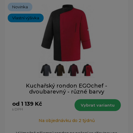
Novinka
Vlastní výšivka
Kuchařský rondon EGOchef -
dvoubarevný - různé barvy
od 1 139 Kč
Vybrat variantu
s DPH
Na objednávku do 2 týdnů
Výjimečně příjemný rondon na nošení se síťovinou na