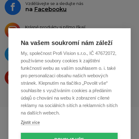
Vzdělávejte se a sledujte nás
na
Facebooku
Krásné produkty si přímo říkají
o sdílení na
Instagramu
Na vašem soukromí nám záleží
O novinkách píšeme
My, společnost Profi Vision s.r.o., IČ 47672072,
na
Twitteru
používáme soubory cookies k zajištění
funkčnosti webu as vaším souhlasem o. i. také
Produkty Vám představujeme
pro personalizaci obsahu našich webových
na
Youtube
stránek. Klepnutím na tlačítko „Povolit vše“
souhlasíte s využíváním cookies a předáním
údajů o chování na webu k zobrazení cílené
reklamy na sociálních sítích a reklamních sítích
na dalších webech.
Profikuchar.sk
Profikoch.at
Zjistit více
Profiszakacs.hu