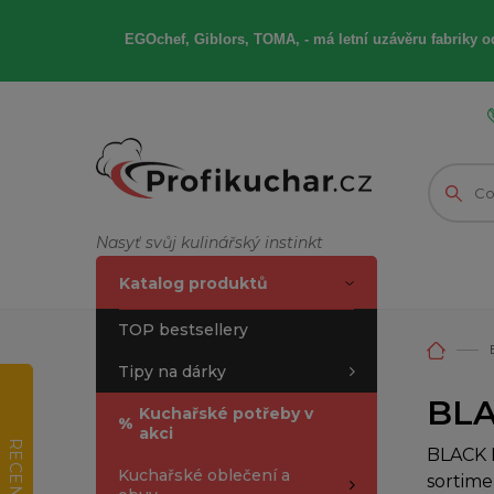
EGOchef, Giblors, TOMA, -
má letní
uzávěru fabriky od
Nasyť svůj kulinářský instinkt
Katalog produktů
TOP bestsellery
Tipy na dárky
BLA
Kuchařské potřeby v
%
akci
RECENZE
BLACK F
Kuchařské oblečení a
sortime