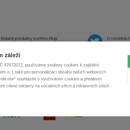
Krásné produkty si přímo říkají
O novinkác
o sdílení na
Instagramu
na
Twit
 záleží
, IČ 47672072, používáme soubory cookies k zajištění
em o. i. také pro personalizaci obsahu našich webových
Profikuchar.sk
Profikoch.at
Profiszakacs.h
volit vše“ souhlasíte s využíváním cookies a předáním
í cílené reklamy na sociálních sítích a reklamních sítích
Copy