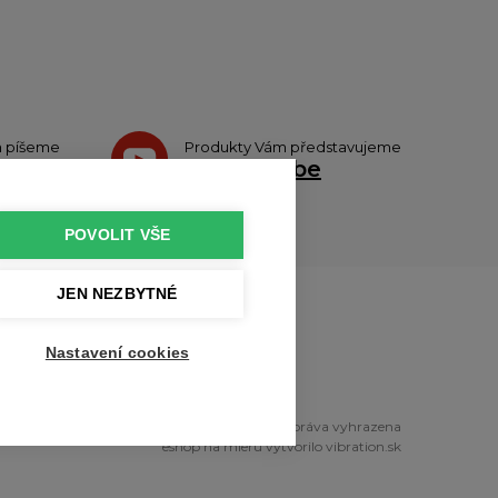
h píšeme
Produkty Vám představujeme
teru
na
Youtube
POVOLIT VŠE
JEN NEZBYTNÉ
u
Nastavení cookies
right © 2010 - 2026 profikuchar.cz Všechna práva vyhrazena
eshop na mieru
vytvorilo
vibration.sk