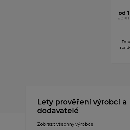
od 1
s DPH
Dopř
rond
Lety prověření výrobci a
dodavatelé
Zobrazit všechny výrobce