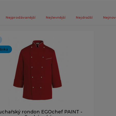
Nejprodávanější
Nejlevnější
Nejdražší
Nejnov
ch 1-1 z celkově 1 záznamů.
ýšivka
uchařský rondon EGOchef PAINT -