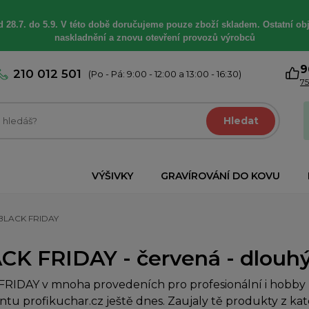
 28.7. do 5.9. V této době
doručujeme
pouze zboží skladem. Ostatní
ob
naskladnění a znovu otevření provozů výrobců
9
210 012 501
(Po - Pá: 9:00 - 12:00 a 13:00 - 16:30)
75
Hledat
VÝŠIVKY
GRAVÍROVÁNÍ DO KOVU
BLACK FRIDAY
CK FRIDAY - červená - dlouhý
RIDAY v mnoha provedeních pro profesionální i hobby k
ntu profikuchar.cz ještě dnes. Zaujaly tě produkty z k