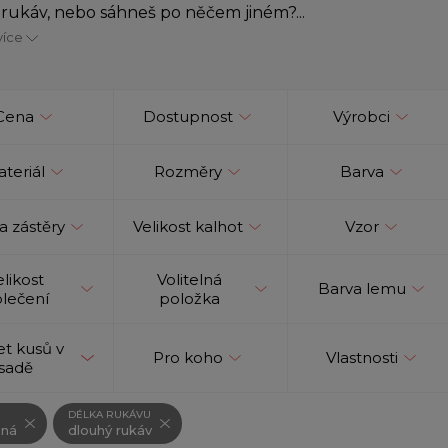
rukáv, nebo sáhneš po něčem jiném?...
více
Cena
Dostupnost
Výrobci
teriál
Rozměry
Barva
a zástěry
Velikost kalhot
Vzor
elikost
Volitelná
Barva lemu
lečení
položka
t kusů v
Pro koho
Vlastnosti
sadě
DÉLKA RUKÁVU
ená
dlouhý rukáv