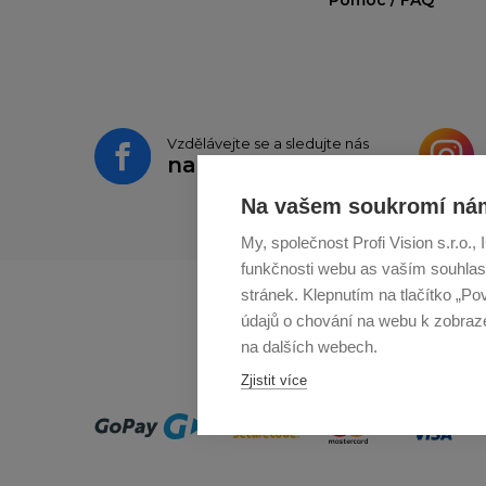
Vzdělávejte se a sledujte nás
na
Facebooku
Na vašem soukromí nám
My, společnost Profi Vision s.r.o.
funkčnosti webu as vaším souhlas
stránek. Klepnutím na tlačítko „Po
údajů o chování na webu k zobrazen
na dalších webech.
Zjistit více