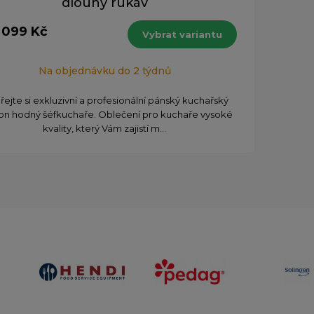
dlouhý rukáv
 099 Kč
Vybrat variantu
Na objednávku do 2 týdnů
ejte si exkluzivní a profesionální pánský kuchařský
on hodný šéfkuchaře. Oblečení pro kuchaře vysoké
kvality, který Vám zajistí m...