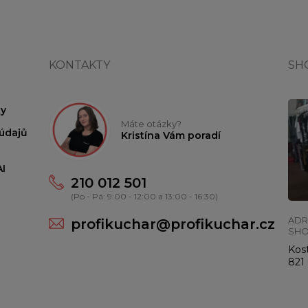
KONTAKTY
SH
y
Máte otázky?
údajů
Kristína Vám poradí
I
210 012 501
(Po - Pá: 9:00 - 12:00 a 13:00 - 16:30)
ADR
profikuchar@profikuchar.cz
SH
Kost
821 