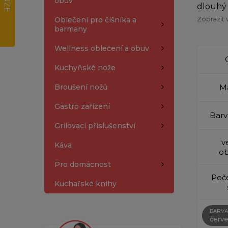
obuv
dlouhý 
Zobrazit 
Oblečení pro číšníka a
barmany
Wellness oblečení a obuv
Kuchyňské nože
Broušení nožů
Ma
Gastro zařízení
Barv
Grilovací příslušenství
v
Káva
ob
Pro domácnost
Poče
Kuchařské knihy
BARVA
červ