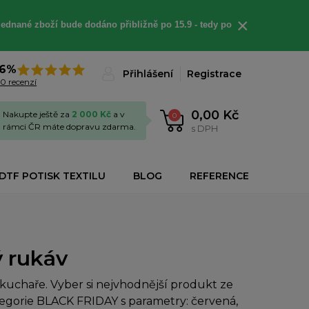
×
jednané
zboží bude dodáno
přibližně
po 15.9 - t
edy po
6%
Přihlášení
Registrace
0 recenzí
0,00 Kč
Nakupte ještě za
2 000 Kč
a v
0
rámci ČR máte dopravu zdarma.
s DPH
DTF POTISK TEXTILU
BLOG
REFERENCE
 rukáv
uchaře. Vyber si nejvhodnější produkt ze
ategorie BLACK FRIDAY s parametry: červená,