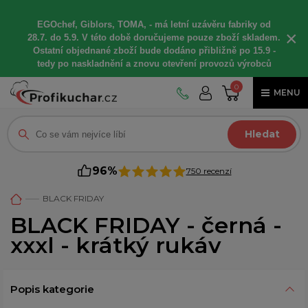
EGOchef, Giblors, TOMA, -
má letní
uzávěru fabriky od
×
28.7. do 5.9. V této době
doručujeme
pouze zboží skladem.
Ostatní
objednané
zboží bude dodáno
přibližně
po 15.9 -
t
edy po naskladnění a znovu otevření provozů výrobců
0
MENU
Hledat
96%
750 recenzí
BLACK FRIDAY
BLACK FRIDAY - černá -
xxxl - krátký rukáv
Popis kategorie