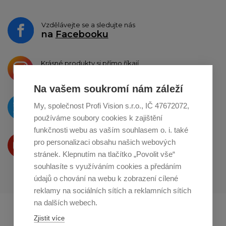
Vzdělávejte se a sledujte nás
na
Facebooku
Krásné produkty si přímo říkají
o sdílení na
Instagramu
Na vašem soukromí nám záleží
O novinkách píšeme
My, společnost Profi Vision s.r.o., IČ 47672072,
na
Twitteru
používáme soubory cookies k zajištění
funkčnosti webu as vaším souhlasem o. i. také
Produkty Vám představujeme
pro personalizaci obsahu našich webových
na
Youtube
stránek. Klepnutím na tlačítko „Povolit vše“
souhlasíte s využíváním cookies a předáním
údajů o chování na webu k zobrazení cílené
reklamy na sociálních sítích a reklamních sítích
na dalších webech.
Profikuchar.sk
Profikoch.at
Zjistit více
Profiszakacs.hu