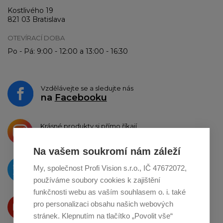
Kostlivého 19
821 03 Bratislava
OTEVÍRACÍ DOBA
Po - Pá: 9:00 - 12:00 a 13:00 - 16:30
Vzdělávejte se a sledujte nás
na
Facebooku
Krásné produkty si přímo říkají
o sdílení na
Instagramu
Na vašem soukromí nám záleží
O novinkách píšeme
My, společnost Profi Vision s.r.o., IČ 47672072,
na
Twitteru
používáme soubory cookies k zajištění
funkčnosti webu as vaším souhlasem o. i. také
Produkty Vám představujeme
pro personalizaci obsahu našich webových
na
Youtube
stránek. Klepnutím na tlačítko „Povolit vše“