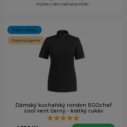
můžeš v něm zažívat pořádn...
Vlastní výšivka
Doporučujeme
Dámský kuchařský rondon EGOchef
cool vent černý - krátký rukáv