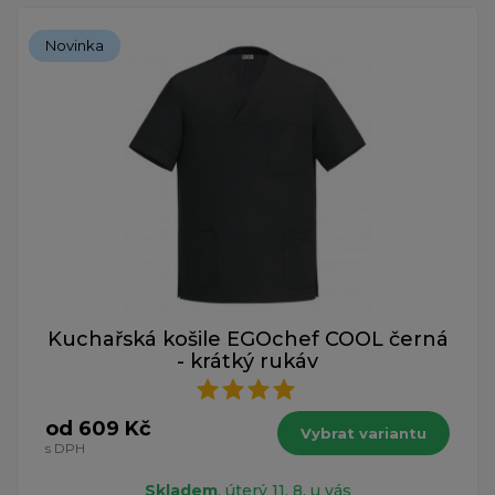
Novinka
Kuchařská košile EGOchef COOL černá
- krátký rukáv
od 609 Kč
Vybrat variantu
s DPH
Skladem
, úterý 11. 8. u vás