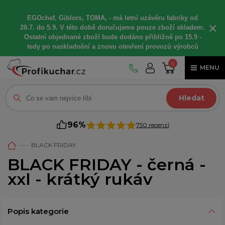
EGOchef, Giblors, TOMA, -
má letní
uzávěru fabriky od
×
28.7. do 5.9. V této době
doručujeme
pouze zboží skladem.
Ostatní
objednané
zboží bude dodáno
přibližně
po 15.9 -
t
edy po naskladnění a znovu otevření provozů výrobců
0
MENU
Hledat
96%
750 recenzí
BLACK FRIDAY
BLACK FRIDAY - černá -
xxl - krátký rukáv
Popis kategorie