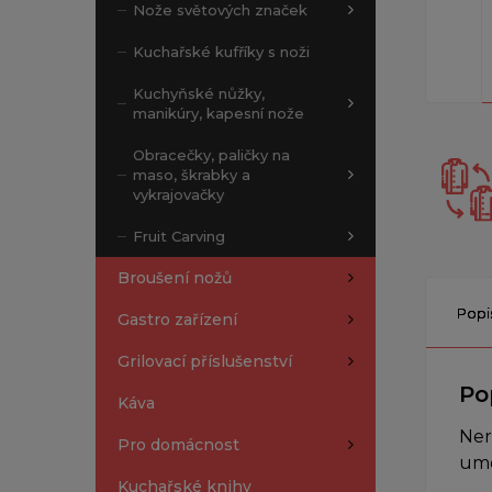
Nože světových značek
Kuchařské kufříky s noži
Kuchyňské nůžky,
manikúry, kapesní nože
Obracečky, paličky na
maso, škrabky a
vykrajovačky
Fruit Carving
Broušení nožů
Popi
Gastro zařízení
Grilovací příslušenství
Po
Káva
Ner
Pro domácnost
umo
Kuchařské knihy