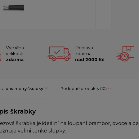
Výměna
Doprava
velikosti
zdarma
zdarma
nad 2000 Kč
s a parametry škrabky
Podobné produkty
(10)
pis škrabky
ezová škrabka je ideální na loupání brambor, ovoce a da
žňuje velmi tenké slupky.