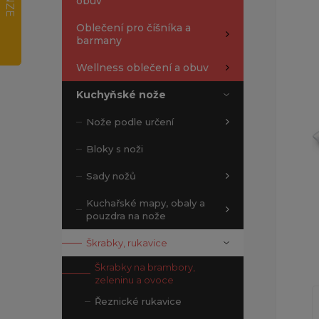
obuv
Oblečení pro číšníka a
barmany
Wellness oblečení a obuv
Kuchyňské nože
Nože podle určení
Bloky s noži
Sady nožů
Kuchařské mapy, obaly a
pouzdra na nože
Škrabky, rukavice
Škrabky na brambory,
zeleninu a ovoce
Řeznické rukavice