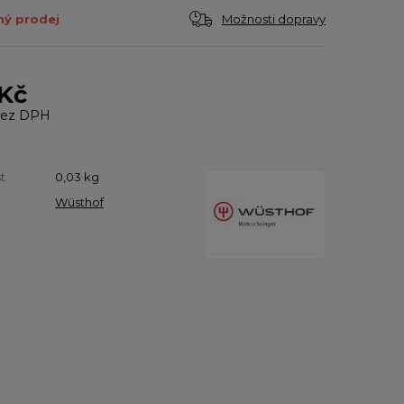
Možnosti dopravy
ý prodej
 Kč
ez DPH
t
0,03
kg
Wüsthof