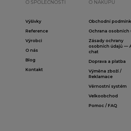
O SPOLEČNOSTI
O NÁKUPU
Výšivky
Obchodní podmínk
Reference
Ochrana osobních 
Výrobci
Zásady ochrany
osobních údajů — A
O nás
chat
Blog
Doprava a platba
Kontakt
Výměna zboží /
Reklamace
Věrnostní systém
Velkoobchod
Pomoc / FAQ