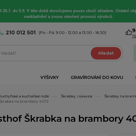
 28.7. do 5.9. V této době
doručujeme
pouze zboží skladem. Ostatní
ob
naskladnění a znovu otevření provozů výrobců
9
210 012 501
(Po - Pá: 9:00 - 12:00 a 13:00 - 16:30)
75
Hledat
VÝŠIVKY
GRAVÍROVÁNÍ DO KOVU
Kuchyňské a kuchařské nože
Škrabky, rukavice
Škrabky na bramb
Škrabka na brambory 4072
thof Škrabka na brambory 4