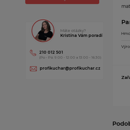
mat
Pa
Máte otázky?
Hmo
Kristína Vám poradí
Výr
210 012 501
(Po - Pá: 9:00 - 12:00 a 13:00 - 16:30)
profikuchar@profikuchar.cz
Zař
Podo