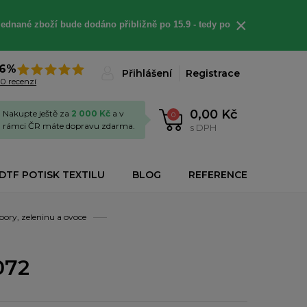
×
jednané
zboží bude dodáno
přibližně
po 15.9 - t
edy po
6%
Přihlášení
Registrace
0 recenzí
0,00 Kč
Nakupte ještě za
2 000 Kč
a v
0
rámci ČR máte dopravu zdarma.
s DPH
DTF POTISK TEXTILU
BLOG
REFERENCE
ory, zeleninu a ovoce
072