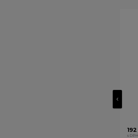
192
s DP