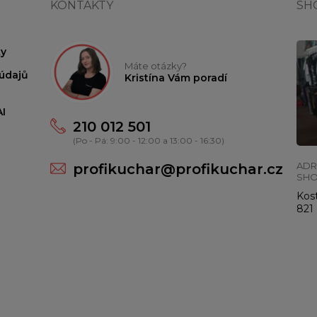
KONTAKTY
SH
y
Máte otázky?
údajů
Kristína Vám poradí
I
210 012 501
(Po - Pá: 9:00 - 12:00 a 13:00 - 16:30)
ADR
profikuchar@profikuchar.cz
SH
Kost
821 