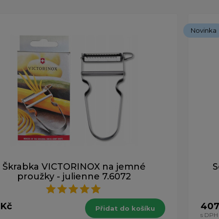
Novinka
Škrabka VICTORINOX na jemné
S
proužky - julienne 7.6072
 Kč
407
Přidat do košíku
H
s DPH