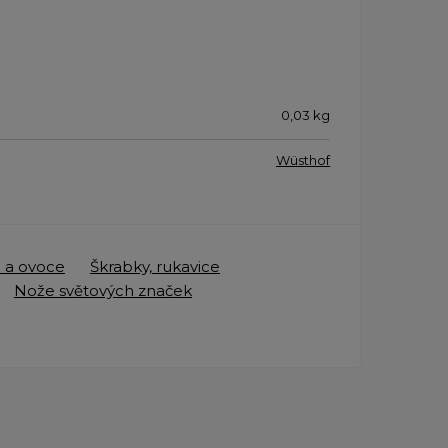
0,03
kg
Wüsthof
u a ovoce
Škrabky, rukavice
Nože světových značek