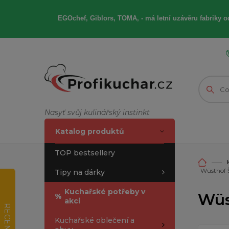
EGOchef, Giblors, TOMA, -
má letní
uzávěru fabriky od
Nasyť svůj kulinářský instinkt
Katalog produktů
TOP bestsellery
Wüsthof 
Tipy na dárky
Kuchařské potřeby v
Wüs
%
akci
RECENZE
Kuchařské oblečení a