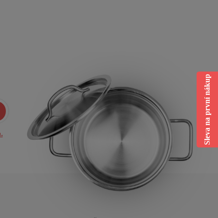
Sleva na první nákup
.