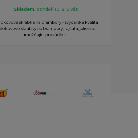
Skladem
, pondělí 10. 8. u vás
Škrab
okovová škrabka na brambory - švýcarská kvalita
a poly
lokovové škrabky na brambory, rajčata, julienne,
umožňující provádění ...