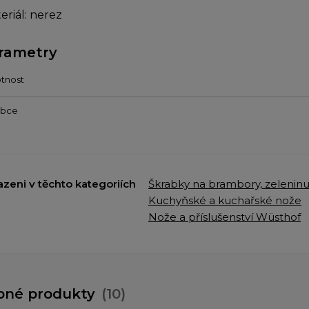
eriál: nerez
rametry
tnost
obce
azeni v těchto kategoriích
Škrabky na brambory, zelenin
Kuchyňské a kuchařské nože
Nože a příslušenství Wüsthof
bné produkty
(10)