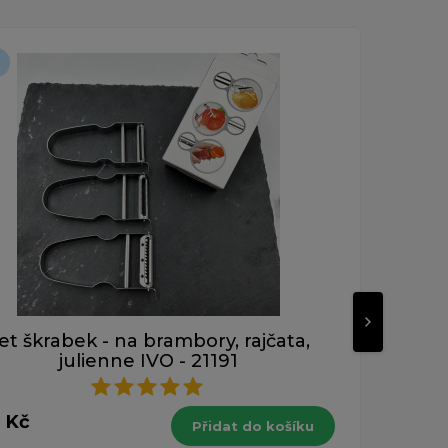
Novinka
et škrabek - na brambory, rajčata,
Šk
julienne IVO - 21191
110 
 Kč
s DPH
Přidat do košíku