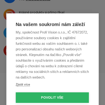
Krásné produkty si přímo říkají
o sdílení na
Instagramu
Na vašem soukromí nám záleží
O novinkách píšeme
My, společnost Profi Vision s.r.o., IČ 47672072,
na
Twitteru
používáme soubory cookies k zajištění
funkčnosti webu as vaším souhlasem o. i. také
Produkty Vám představujeme
pro personalizaci obsahu našich webových
na
Youtube
stránek. Klepnutím na tlačítko „Povolit vše“
souhlasíte s využíváním cookies a předáním
údajů o chování na webu k zobrazení cílené
reklamy na sociálních sítích a reklamních sítích
na dalších webech.
Profikuchar.sk
Profikoch.at
Zjistit více
Profiszakacs.hu
POVOLIT VŠE