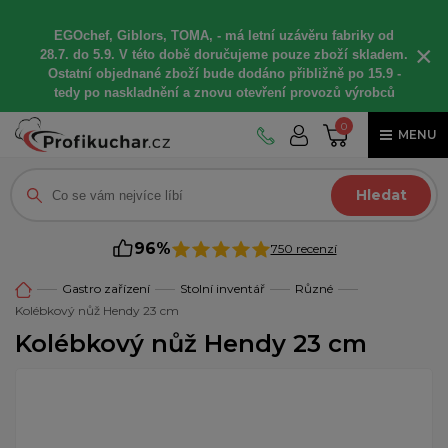
EGOchef, Giblors, TOMA, -
má letní
uzávěru fabriky od
×
28.7. do 5.9. V této době
doručujeme
pouze zboží skladem.
Ostatní
objednané
zboží bude dodáno
přibližně
po 15.9 -
t
edy po naskladnění a znovu otevření provozů výrobců
0
MENU
Hledat
96%
750 recenzí
Gastro zařízení
Stolní inventář
Různé
Kolébkový nůž Hendy 23 cm
Kolébkový nůž Hendy 23 cm