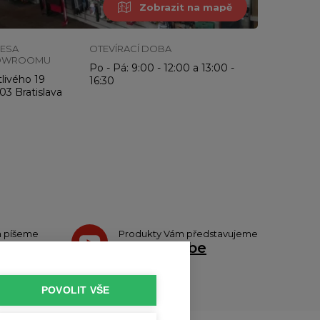
Zobrazit na mapě
ESA
OTEVÍRACÍ DOBA
OWROOMU
Po - Pá: 9:00 - 12:00 a 13:00 -
livého 19
16:30
03 Bratislava
h píšeme
Produkty Vám představujeme
teru
na
Youtube
POVOLIT VŠE