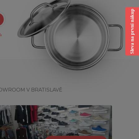
Sleva na první nákup
.
OWROOM V BRATISLAVĚ