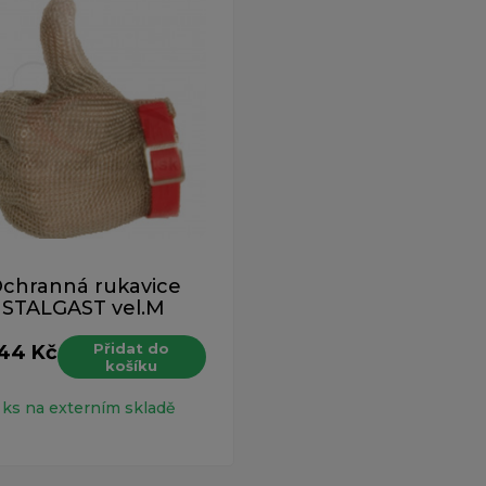
chranná rukavice
STALGAST vel.M
Přidat do
44 Kč
košíku
H
 ks na externím skladě