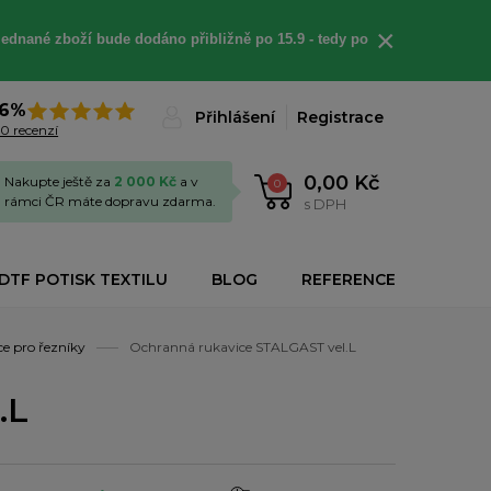
×
jednané
zboží bude dodáno
přibližně
po 15.9 - t
edy po
6%
Přihlášení
Registrace
0 recenzí
0,00 Kč
Nakupte ještě za
2 000 Kč
a v
0
rámci ČR máte dopravu zdarma.
s DPH
DTF POTISK TEXTILU
BLOG
REFERENCE
e pro řezníky
Ochranná rukavice STALGAST vel.L
.L