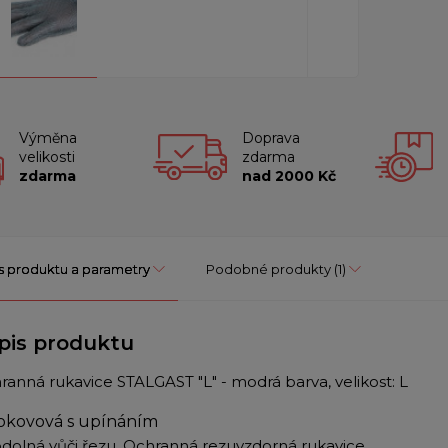
Výměna
Doprava
velikosti
zdarma
zdarma
nad 2000 Kč
s produktu a parametry
Podobné produkty
(1)
pis produktu
ranná rukavice STALGAST "L" - modrá barva, velikost: L
okovová s upínáním
odolná vůči řezu. Ochranná rezuvzdorná rukavice.