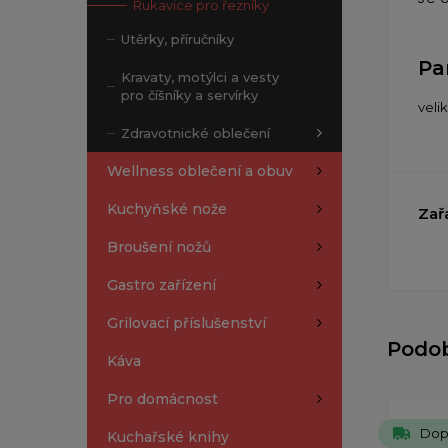
Rukavice pro řezníky
Utěrky, příručníky
Pa
Kravaty, motýlci a vesty
pro číšníky a servírky
veli
Zdravotnické oblečení
Wellness oblečení a obuv
Kuchyňské nože
Zař
Broušení nožů
Gastro zařízení
Grilovací příslušenství
Podo
Káva
Pro domácnost
Dop
Kuchařské knihy