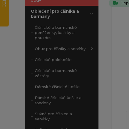
obuv
Dop
Oblečení pro číšníka a
barmany
Číšnické a barmanské
peněženky, kasírky a
pouzdra
Obuv pro číšníky a servírky
Číšnické polokošile
Číšnícké a barmanské
zástěry
Dámské číšnické košile
Pánské číšnické košile a
rondony
Sukně pro číšnice a
servírky