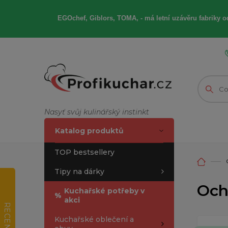
EGOchef, Giblors, TOMA, -
má letní
uzávěru fabriky od
Nasyť svůj kulinářský instinkt
Katalog produktů
TOP bestsellery
Tipy na dárky
Och
Kuchařské potřeby v
%
akci
RECENZE
Kuchařské oblečení a