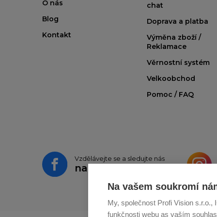
O nás
chat
Blog
Doprava a platba
Kontakt
Výměna zboží /
Reklamace
Věrnostní systém
Velkoobchod
Pomoc / FAQ
Vzdělávejte se a sledujte nás
na
Facebooku
Na vašem soukromí nám
My, společnost Profi Vision s.r.o.
funkčnosti webu as vaším souhlas