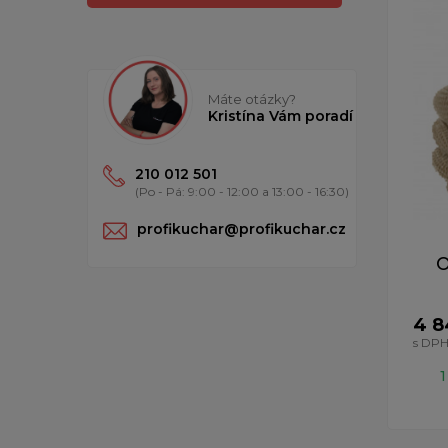
Máte otázky?
Kristína Vám poradí
210 012 501
(Po - Pá: 9:00 - 12:00 a 13:00 - 16:30)
profikuchar@profikuchar.cz
O
4 8
s DP
1