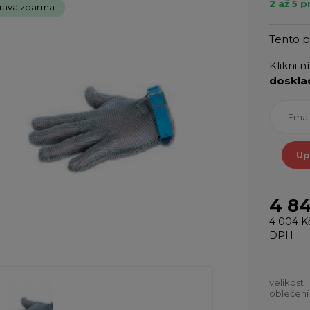
2 až 5 
rava zdarma
Tento 
Klikni n
doskla
Up
4 8
4 004 K
DPH
velikost
oblečení