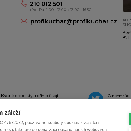
210 012 501
(Po - Pá: 9:00 - 12:00 a 13:00 - 16:30)
ADR
profikuchar@profikuchar.cz
SH
Kost
821 
Krásné produkty si přímo říkají
O novinkác
o sdílení na
Instagramu
na
Twit
 záleží
, IČ 47672072, používáme soubory cookies k zajištění
em o. i. také pro personalizaci obsahu našich webových