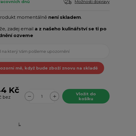
Možnosti dopravy
pracovních dnů
produkt momentálně
není skladem
.
íže, zadej email
a z našeho kulinářství se ti po
dnění ozveme
ozorni mě, když bude zboží znovu na skladě
44 Kč
Vložit do
č
bez
košíku
L