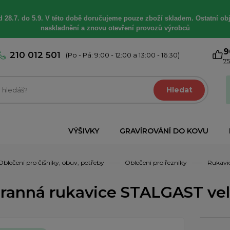
 28.7. do 5.9. V této době
doručujeme
pouze zboží skladem. Ostatní
ob
naskladnění a znovu otevření provozů výrobců
9
210 012 501
(Po - Pá: 9:00 - 12:00 a 13:00 - 16:30)
75
Hledat
VÝŠIVKY
GRAVÍROVÁNÍ DO KOVU
Oblečení pro číšníky, obuv, potřeby
Oblečení pro řezníky
Rukavic
ranná rukavice STALGAST vel