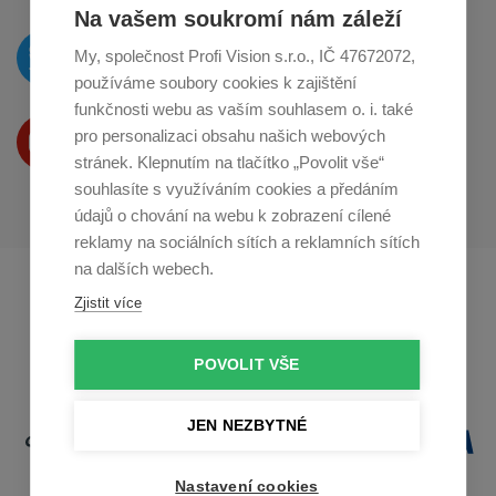
Na vašem soukromí nám záleží
O novinkách píšeme
My, společnost Profi Vision s.r.o., IČ 47672072,
na
Twitteru
používáme soubory cookies k zajištění
funkčnosti webu as vaším souhlasem o. i. také
Produkty Vám představujeme
pro personalizaci obsahu našich webových
na
Youtube
stránek. Klepnutím na tlačítko „Povolit vše“
souhlasíte s využíváním cookies a předáním
údajů o chování na webu k zobrazení cílené
reklamy na sociálních sítích a reklamních sítích
na dalších webech.
Profikuchar.sk
Profikoch.at
Zjistit více
Profiszakacs.hu
POVOLIT VŠE
JEN NEZBYTNÉ
Nastavení cookies