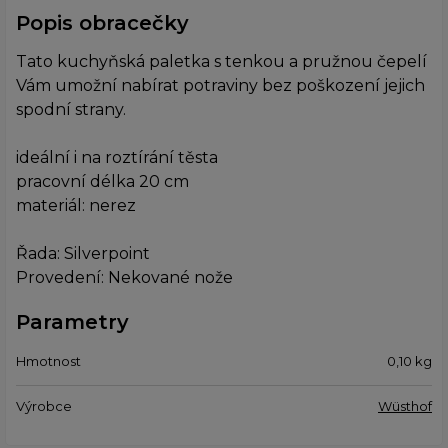
Popis obracečky
Tato kuchyňská paletka s tenkou a pružnou čepelí
Vám umožní nabírat potraviny bez poškození jejich
spodní strany.
ideální i na roztírání těsta
pracovní délka 20 cm
materiál: nerez
Řada: Silverpoint
Provedení: Nekované nože
Parametry
Hmotnost
0,10
kg
Výrobce
Wüsthof