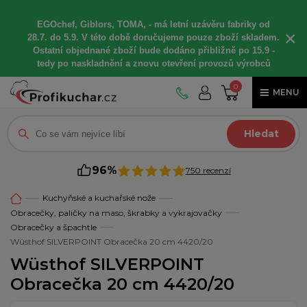
EGOchef, Giblors, TOMA, -
má letní
uzávěru fabriky od
×
28.7. do 5.9. V této době
doručujeme
pouze zboží skladem.
Ostatní
objednané
zboží bude dodáno
přibližně
po 15.9 -
t
edy po naskladnění a znovu otevření provozů výrobců
0
MENU
Hledat
96%
750 recenzí
Kuchyňské a kuchařské nože
Obracečky, paličky na maso, škrabky a vykrajovačky
Obracečky a špachtle
Wüsthof SILVERPOINT Obracečka 20 cm 4420/20
Wüsthof SILVERPOINT
Obracečka 20 cm 4420/20