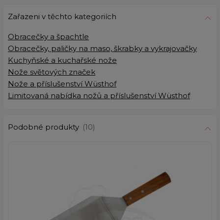
Zařazeni v těchto kategoriích
Obracečky a špachtle
Obracečky, paličky na maso, škrabky a vykrajovačky
Kuchyňské a kuchařské nože
Nože světových značek
Nože a příslušenství Wüsthof
Limitovaná nabídka nožů a příslušenství Wüsthof
Podobné produkty
(10)