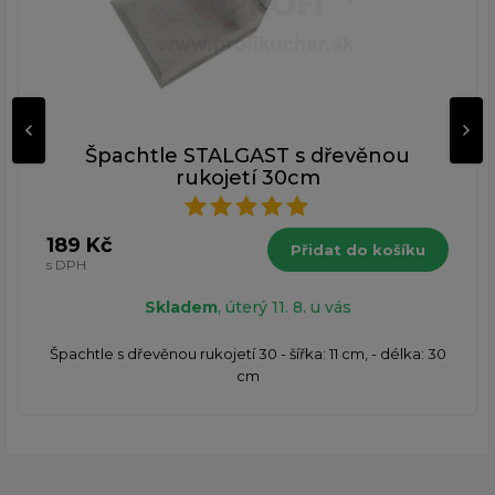
Špachtle STALGAST s dřevěnou
rukojetí 30cm
189 Kč
Přidat do košíku
s DPH
Skladem
, úterý 11. 8. u vás
​Špachtle s dřevěnou rukojetí 30 - šířka: 11 cm, - délka: 30
cm