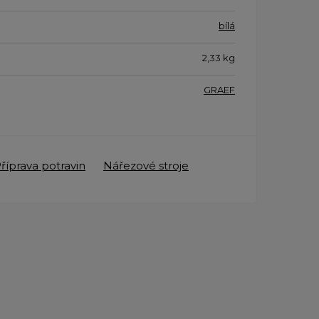
bílá
2,33
kg
GRAEF
říprava potravin
Nářezové stroje