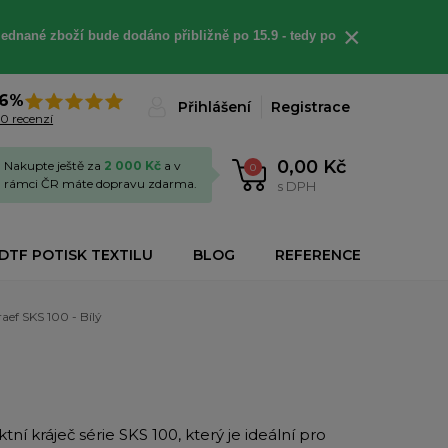
×
jednané
zboží bude dodáno
přibližně
po 15.9 - t
edy po
6%
Přihlášení
Registrace
0 recenzí
0,00 Kč
Nakupte ještě za
2 000 Kč
a v
0
rámci ČR máte dopravu zdarma.
s DPH
DTF POTISK TEXTILU
BLOG
REFERENCE
aef SKS 100 - Bílý
ní kráječ série SKS 100, který je ideální pro