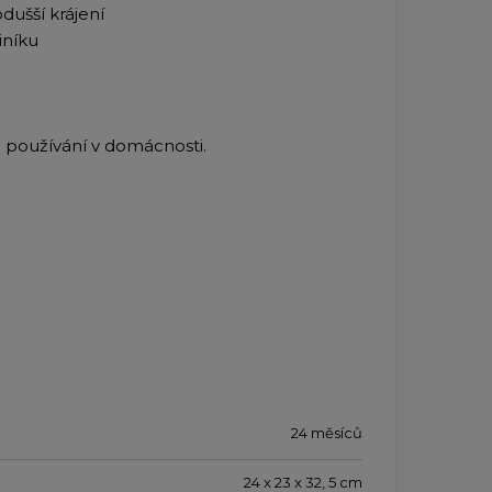
odušší krájení
liníku
používání v domácnosti.
24 měsíců
24 x 23 x 32, 5 cm