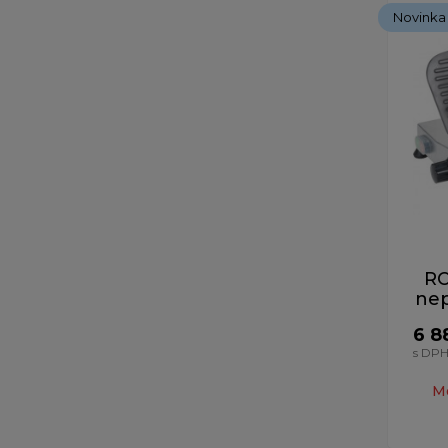
Novinka
RO
ne
6 8
s DP
M