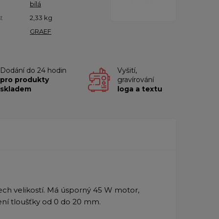
bílá
t
2,33
kg
GRAEF
Dodání do 24 hodin
Vyšití,
pro produkty
gravírování
skladem
loga a textu
šech velikostí. Má úsporný 45 W motor,
ní tloušťky od 0 do 20 mm.