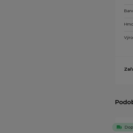
Bar
Hmo
Výr
Zař
Podo
Dop