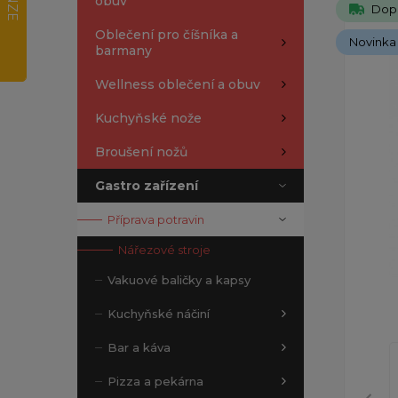
obuv
Dop
Oblečení pro číšníka a
Novinka
barmany
Wellness oblečení a obuv
Kuchyňské nože
Broušení nožů
Gastro zařízení
Příprava potravin
Nářezové stroje
Vakuové baličky a kapsy
Kuchyňské náčiní
Bar a káva
Pizza a pekárna