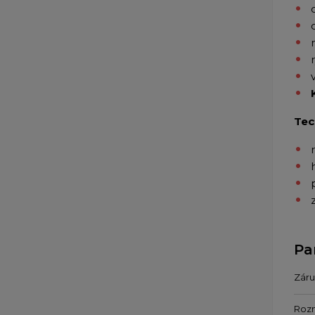
Tec
Pa
Záru
Roz