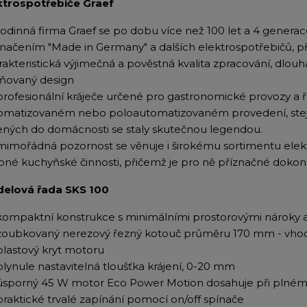
ktrospotřebiče Graef
rodinná firma Graef se po dobu více než 100 let a 4 generac
značením "Made in Germany" a dalších elektrospotřebičů, p
rakteristická výjimečná a pověstná kvalita zpracování, dlouh
ňovaný design
profesionální kráječe určené pro gastronomické provozy a ř
omatizovaném nebo poloautomatizovaném provedení, stejně
ených do domácnosti se staly skutečnou legendou.
mimořádná pozornost se věnuje i širokému sortimentu elek
bné kuchyňské činnosti, přičemž je pro ně příznačné dokona
elová řada SKS 100
kompaktní konstrukce s minimálními prostorovými nároky 
zoubkovaný nerezový řezný kotouč průměru 170 mm - vhodn
plastový kryt motoru
plynule nastavitelná tloušťka krájení, 0-20 mm
úsporný 45 W motor Eco Power Motion dosahuje při plném
praktické trvalé zapínání pomocí on/off spínače