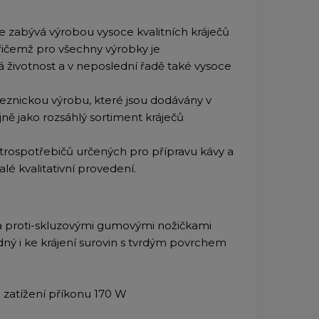
e zabývá výrobou vysoce kvalitních kráječů
řičemž pro všechny výrobky je
á životnost a v neposlední řadě také vysoce
eznickou výrobu, které jsou dodávány v
 jako rozsáhlý sortiment kráječů
trospotřebičů určených pro přípravu kávy a
lé kvalitativní provedení.
a proti-skluzovými gumovými nožičkami
ý i ke krájení surovin s tvrdým povrchem
 zatížení příkonu 170 W