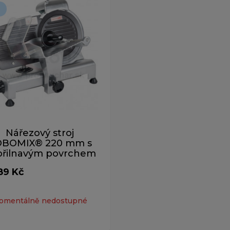
Nářezový stroj
BOMIX® 220 mm s
přilnavým povrchem
89 Kč
H
omentálně nedostupné