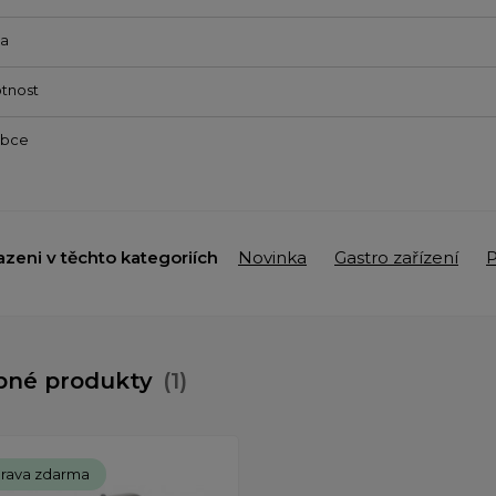
va
tnost
obce
azeni v těchto kategoriích
Novinka
Gastro zařízení
P
bné produkty
(1)
rava zdarma