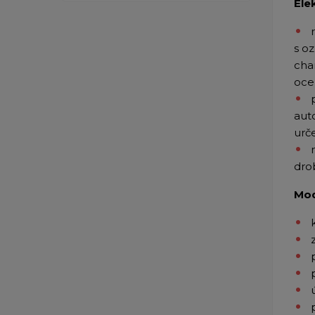
Ele
s o
cha
oce
aut
urč
dro
Mod