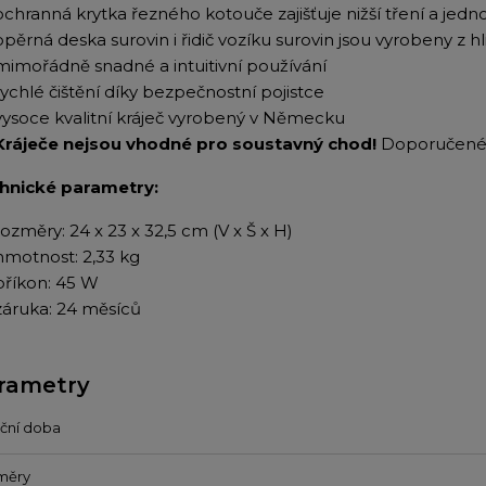
ochranná krytka řezného kotouče zajišťuje nižší tření a jedn
opěrná deska surovin i řidič vozíku surovin jsou vyrobeny z h
mimořádně snadné a intuitivní používání
rychlé čištění díky bezpečnostní pojistce
vysoce kvalitní kráječ vyrobený v Německu
Kráječe nejsou vhodné pro soustavný chod!
Doporučené 
hnické parametry:
rozměry: 24 x 23 x 32,5 cm (V x Š x H)
hmotnost: 2,33 kg
příkon: 45 W
záruka: 24 měsíců
rametry
ční doba
měry