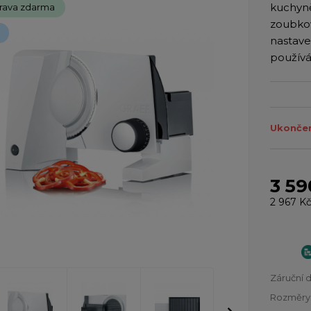
kuchyně
rava zdarma
zoubko
nastave
používá
Ukončen
3 59
2 967 K
Záruční 
Rozměry