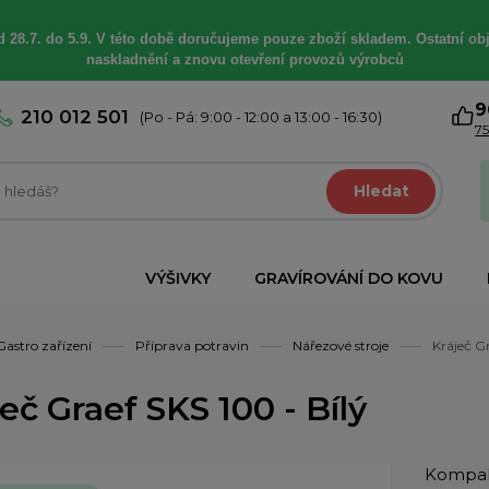
 28.7. do 5.9. V této době
doručujeme
pouze zboží skladem. Ostatní
ob
naskladnění a znovu otevření provozů výrobců
9
210 012 501
(Po - Pá: 9:00 - 12:00 a 13:00 - 16:30)
75
Hledat
VÝŠIVKY
GRAVÍROVÁNÍ DO KOVU
Gastro zařízení
Příprava potravin
Nářezové stroje
Kráječ Gr
eč Graef SKS 100 - Bílý
Kompakt