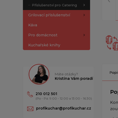
Příslušenství pro Catering
Grilovací příslušenství
Káva
Pro domácnost
Kuchařské knihy
Popi
Máte otázky?
Kristína Vám poradí
Po
210 012 501
(Po - Pá: 9:00 - 12:00 a 13:00 - 16:30)
Kom
profikuchar@profikuchar.cz
zou