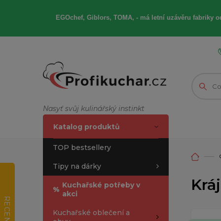
EGOchef, Giblors, TOMA, -
má letní
uzávěru fabriky od
Nasyť svůj kulinářský instinkt
Katalog produktů
TOP bestsellery
Tipy na dárky
Kráj
Kuchařské potřeby v
%
akci
RECENZE
Kuchařské oblečení a