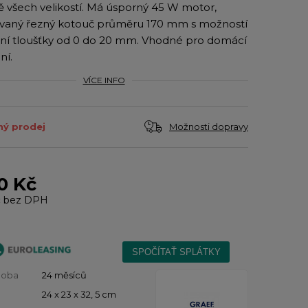
 všech velikostí. Má úsporný 45 W motor,
vaný řezný kotouč průměru 170 mm s možností
ní tloušťky od 0 do 20 mm. Vhodné pro domácí
ní.
VÍCE INFO
Možnosti dopravy
ý prodej
0 Kč
č
bez DPH
doba
24 měsíců
24 x 23 x 32, 5 cm