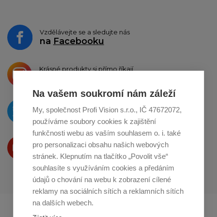
Vzdělávejte se a sledujte nás
na
Facebooku
Krásné produkty si přímo říkají
o sdílení na
Instagramu
Na vašem soukromí nám záleží
O novinkách píšeme
My, společnost Profi Vision s.r.o., IČ 47672072,
na
Twitteru
používáme soubory cookies k zajištění
funkčnosti webu as vaším souhlasem o. i. také
Produkty Vám představujeme
pro personalizaci obsahu našich webových
na
Youtube
stránek. Klepnutím na tlačítko „Povolit vše“
souhlasíte s využíváním cookies a předáním
údajů o chování na webu k zobrazení cílené
reklamy na sociálních sítích a reklamních sítích
na dalších webech.
Profikuchar.sk
Profikoch.at