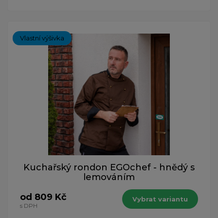
Vlastní výšivka
Kuchařský rondon EGOchef - hnědý s
lemováním
od 809 Kč
Vybrat variantu
s DPH