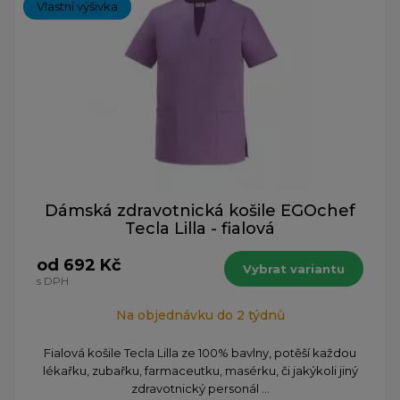
Vlastní výšivka
Dámská zdravotnická košile EGOchef
Tecla Lilla - fialová
od 692 Kč
Vybrat variantu
s DPH
Na objednávku do 2 týdnů
​Fialová košile Tecla Lilla ze 100% bavlny, potěší každou
lékařku, zubařku, farmaceutku, masérku, či jakýkoli jiný
zdravotnický personál ...