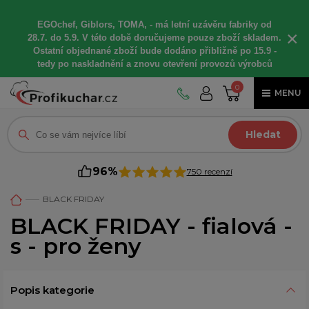
EGOchef, Giblors, TOMA, -
má letní
uzávěru fabriky od
×
28.7. do 5.9. V této době
doručujeme
pouze zboží skladem.
Ostatní
objednané
zboží bude dodáno
přibližně
po 15.9 -
t
edy po naskladnění a znovu otevření provozů výrobců
0
MENU
Hledat
96%
750 recenzí
BLACK FRIDAY
BLACK FRIDAY - fialová -
s - pro ženy
Popis kategorie