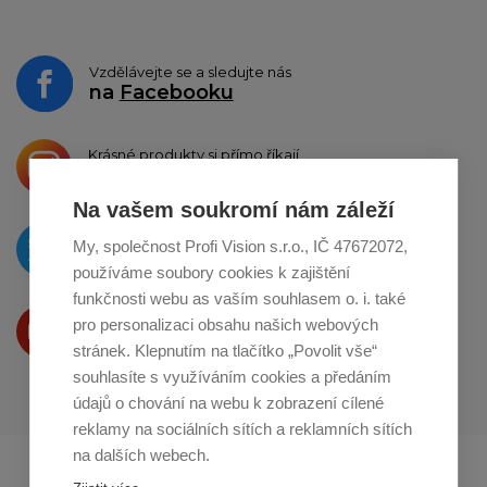
Vzdělávejte se a sledujte nás
na
Facebooku
Krásné produkty si přímo říkají
o sdílení na
Instagramu
Na vašem soukromí nám záleží
O novinkách píšeme
My, společnost Profi Vision s.r.o., IČ 47672072,
na
Twitteru
používáme soubory cookies k zajištění
funkčnosti webu as vaším souhlasem o. i. také
Produkty Vám představujeme
pro personalizaci obsahu našich webových
na
Youtube
stránek. Klepnutím na tlačítko „Povolit vše“
souhlasíte s využíváním cookies a předáním
údajů o chování na webu k zobrazení cílené
reklamy na sociálních sítích a reklamních sítích
na dalších webech.
Profikuchar.sk
Profikoch.at