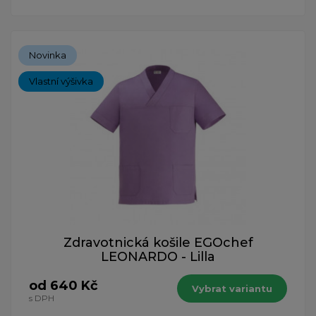
Novinka
Vlastní výšivka
Zdravotnická košile EGOchef
LEONARDO - Lilla
od 640 Kč
Vybrat variantu
s DPH