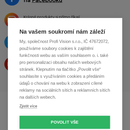
na
Facebooku
Krásné produkty si přímo říkají
o sdílení na
Instagramu
Na vašem soukromí nám záleží
O novinkách píšeme
My, společnost Profi Vision s.r.o., IČ 47672072,
na
Twitteru
používáme soubory cookies k zajištění
funkčnosti webu as vaším souhlasem o. i. také
Produkty Vám představujeme
pro personalizaci obsahu našich webových
na
Youtube
stránek. Klepnutím na tlačítko „Povolit vše“
souhlasíte s využíváním cookies a předáním
údajů o chování na webu k zobrazení cílené
reklamy na sociálních sítích a reklamních sítích
na dalších webech.
Profikuchar.sk
Profikoch.at
Zjistit více
Profiszakacs.hu
POVOLIT VŠE