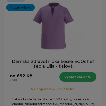
Vlastní výšivka
Dámská zdravotnická košile EGOchef
Tecla Lilla - fialová
od 692 Kč
Vybrat variantu
s DPH
Na objednávku do 2 týdnů
​Fialová košile Tecla Lilla ze 100% bavlny, potěší každou
lékařku, zubařku, farmaceutku, masérku, či jakýkoli jiný