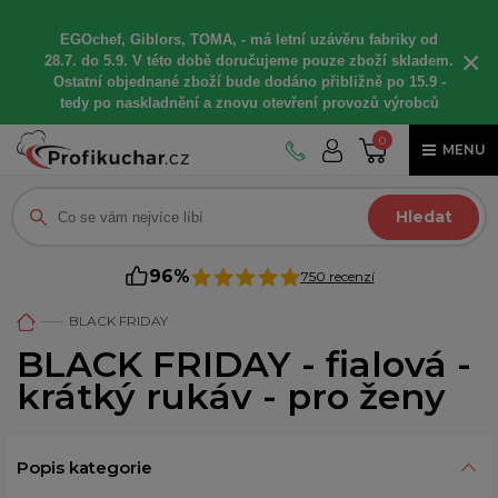
EGOchef, Giblors, TOMA, -
má letní
uzávěru fabriky od
×
28.7. do 5.9. V této době
doručujeme
pouze zboží skladem.
Ostatní
objednané
zboží bude dodáno
přibližně
po 15.9 -
t
edy po naskladnění a znovu otevření provozů výrobců
0
MENU
Hledat
96%
750 recenzí
BLACK FRIDAY
BLACK FRIDAY - fialová -
krátký rukáv - pro ženy
Popis kategorie