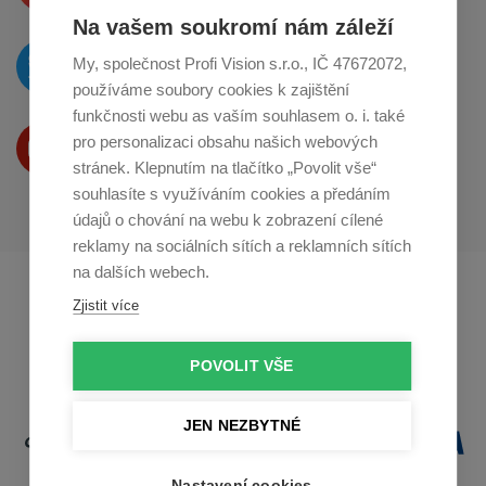
Na vašem soukromí nám záleží
O novinkách píšeme
My, společnost Profi Vision s.r.o., IČ 47672072,
na
Twitteru
používáme soubory cookies k zajištění
funkčnosti webu as vaším souhlasem o. i. také
Produkty Vám představujeme
pro personalizaci obsahu našich webových
na
Youtube
stránek. Klepnutím na tlačítko „Povolit vše“
souhlasíte s využíváním cookies a předáním
údajů o chování na webu k zobrazení cílené
reklamy na sociálních sítích a reklamních sítích
na dalších webech.
Profikuchar.sk
Profikoch.at
Zjistit více
Profiszakacs.hu
POVOLIT VŠE
JEN NEZBYTNÉ
Nastavení cookies