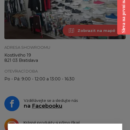
Sleva na první nákup
Zobrazit na mapě
ADRESA SHOWROOMU
Kostlivého 19
821 03 Bratislava
OTEVÍRACÍ DOBA
Po - Pá: 9:00 - 12:00 a 13:00 - 16:30
Vzdělávejte se a sledujte nás
na
Facebooku
Krásné produkty si přímo říkají
o sdílení na
Instagramu