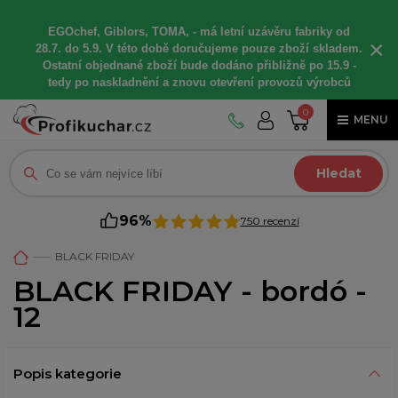
EGOchef, Giblors, TOMA, -
má letní
uzávěru fabriky od
×
28.7. do 5.9. V této době
doručujeme
pouze zboží skladem.
Ostatní
objednané
zboží bude dodáno
přibližně
po 15.9 -
t
edy po naskladnění a znovu otevření provozů výrobců
0
MENU
Hledat
96%
750 recenzí
BLACK FRIDAY
BLACK FRIDAY - bordó -
12
Popis kategorie