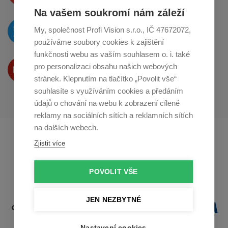
Na vašem soukromí nám záleží
O novinkách píšeme
My, společnost Profi Vision s.r.o., IČ 47672072,
na
Twitteru
používáme soubory cookies k zajištění
funkčnosti webu as vaším souhlasem o. i. také
Produkty Vám představujeme
pro personalizaci obsahu našich webových
na
Youtube
stránek. Klepnutím na tlačítko „Povolit vše“
souhlasíte s využíváním cookies a předáním
údajů o chování na webu k zobrazení cílené
reklamy na sociálních sítích a reklamních sítích
na dalších webech.
Profikuchar.sk
Profikoch.at
Zjistit více
Profiszakacs.hu
POVOLIT VŠE
JEN NEZBYTNÉ
Nastavení cookies