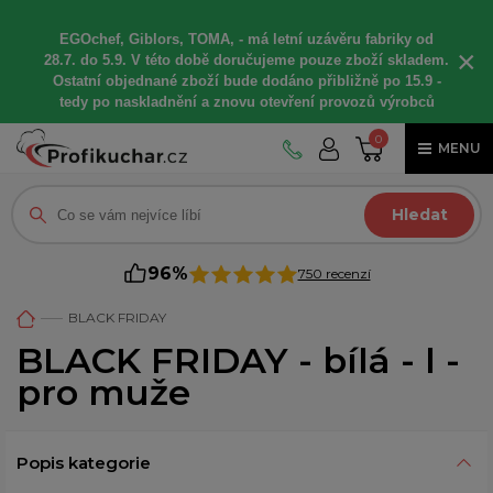
EGOchef, Giblors, TOMA, -
má letní
uzávěru fabriky od
×
28.7. do 5.9. V této době
doručujeme
pouze zboží skladem.
Ostatní
objednané
zboží bude dodáno
přibližně
po 15.9 -
t
edy po naskladnění a znovu otevření provozů výrobců
0
MENU
Hledat
96%
750 recenzí
BLACK FRIDAY
BLACK FRIDAY - bílá - l -
pro muže
Popis kategorie