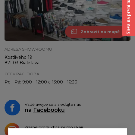
Sleva na první nákup
Zobrazit na mapě
ADRESA SHOWROOMU
Kostlivého 19
821 03 Bratislava
OTEVÍRACÍ DOBA
Po - Pá: 9:00 - 12:00 a 13:00 - 16:30
Vzdělávejte se a sledujte nás
na
Facebooku
Krásné produkty si přímo říkají
o sdílení na
Instagramu