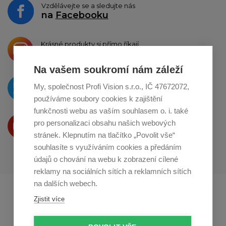
Vzdělávejte se a sledujte nás
na
Facebooku
Krásné produkty si přímo říkají
o sdílení na
Instagramu
Na vašem soukromí nám záleží
O novinkách píšeme
My, společnost Profi Vision s.r.o., IČ 47672072,
na
Twitteru
používáme soubory cookies k zajištění
funkčnosti webu as vaším souhlasem o. i. také
Produkty Vám představujeme
pro personalizaci obsahu našich webových
na
Youtube
stránek. Klepnutím na tlačítko „Povolit vše“
souhlasíte s využíváním cookies a předáním
údajů o chování na webu k zobrazení cílené
reklamy na sociálních sítích a reklamních sítích
na dalších webech.
Profikuchar.sk
Profikoch.at
Zjistit více
Profiszakacs.hu