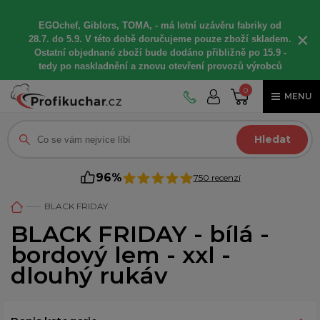
EGOchef, Giblors, TOMA, -
má letní
uzávěru fabriky od
×
28.7. do 5.9. V této době
doručujeme
pouze zboží skladem.
Ostatní
objednané
zboží bude dodáno
přibližně
po 15.9 -
t
edy po naskladnění a znovu otevření provozů výrobců
0
MENU
Hledat
96%
750 recenzí
BLACK FRIDAY
BLACK FRIDAY - bílá -
bordový lem - xxl -
dlouhý rukáv