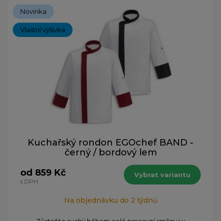
Novinka
Vlastní výšivka
Kuchařský rondon EGOchef BAND -
černý / bordový lem
od 859 Kč
Vybrat variantu
s DPH
Na objednávku do 2 týdnů
Zůstaňte suchý během celé pracovní směny i v