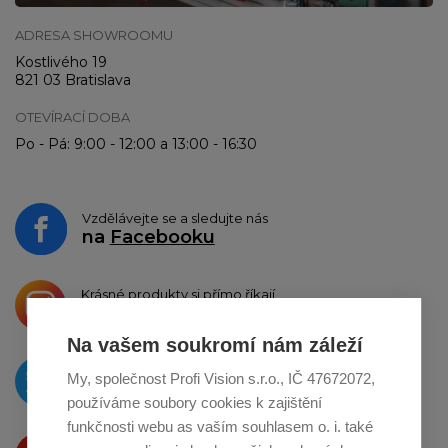
ADRESA SHOWROOMU
Kostlivého 19
821 03 Bratislava
OTEVÍRACÍ DOBA
Po - Pá: 9:00 - 12:00 a 13:00 - 16:30
Vzdělávejte se a sledujte nás
na
Facebooku
Krásné produkty si přímo říkají
o sdílení na
Instagramu
Na vašem soukromí nám záleží
O novinkách píšeme
My, společnost Profi Vision s.r.o., IČ 47672072,
na
Twitteru
používáme soubory cookies k zajištění
funkčnosti webu as vaším souhlasem o. i. také
Produkty Vám představujeme