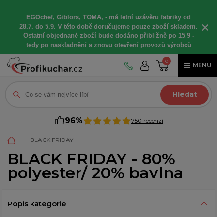
EGOchef, Giblors, TOMA, -
má letní
uzávěru fabriky od
×
28.7. do 5.9. V této době
doručujeme
pouze zboží skladem.
Ostatní
objednané
zboží bude dodáno
přibližně
po 15.9 -
t
edy po naskladnění a znovu otevření provozů výrobců
0
MENU
Hledat
96%
750 recenzí
BLACK FRIDAY
BLACK FRIDAY - 80%
polyester/ 20% bavlna
Popis kategorie