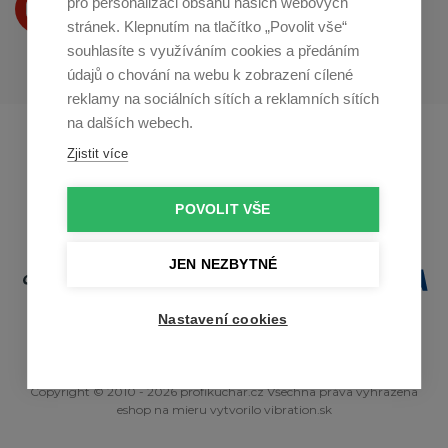
pro personalizaci obsahu našich webových
na
Youtube
stránek. Klepnutím na tlačítko „Povolit vše“
souhlasíte s využíváním cookies a předáním
údajů o chování na webu k zobrazení cílené
reklamy na sociálních sítích a reklamních sítích
na dalších webech.
Profikuchar.sk
Profikoch.at
Zjistit více
Profiszakacs.hu
POVOLIT VŠE
JEN NEZBYTNÉ
Nastavení cookies
Copyright © 2010 - 2026 profikuchar.cz Všechna práva vyhrazena
eshop na mieru
vytvorilo
vibration.sk